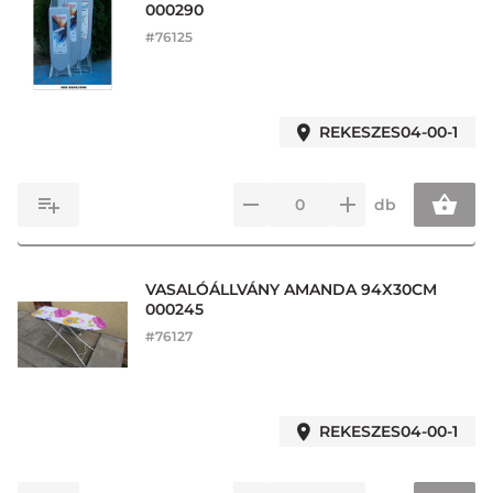
000290
#
76125
REKESZES04-00-1
db
VASALÓÁLLVÁNY AMANDA 94X30CM
000245
#
76127
REKESZES04-00-1