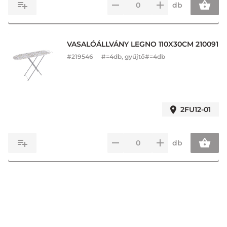
db
VASALÓÁLLVÁNY LEGNO 110X30CM 210091
#
219546
#=4db, gyűjtő#=4db
2FU12-01
db