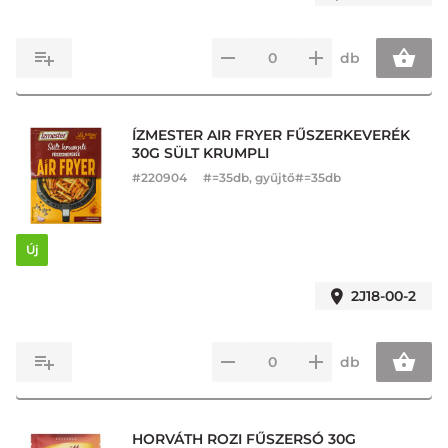
db
ÍZMESTER AIR FRYER FŰSZERKEVERÉK
30G SÜLT KRUMPLI
#
220904
#=35db, gyűjtő#=35db
Új
2J18-00-2
db
HORVÁTH ROZI FŰSZERSÓ 30G