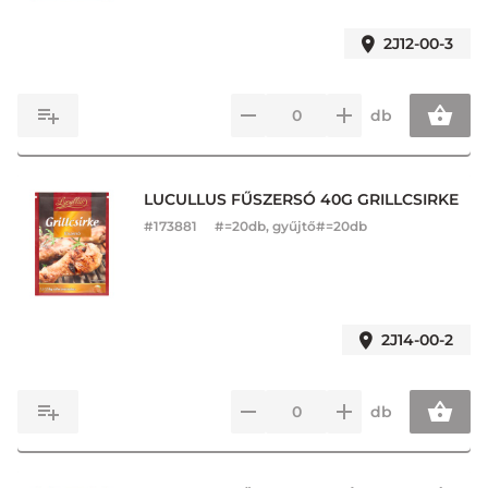
2J12-00-3
db
LUCULLUS FŰSZERSÓ 40G GRILLCSIRKE
#
173881
#=20db, gyűjtő#=20db
2J14-00-2
db