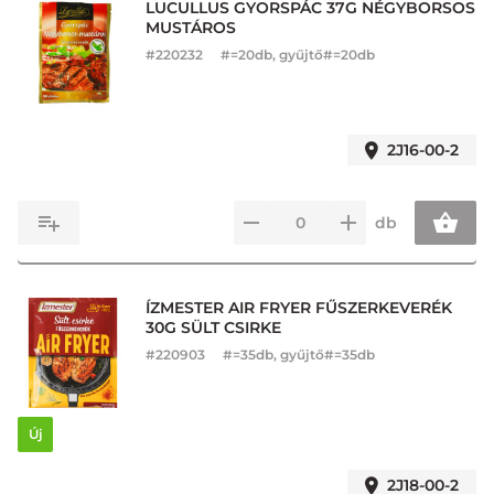
LUCULLUS GYORSPÁC 37G NÉGYBORSOS
MUSTÁROS
#
220232
#=20db, gyűjtő#=20db
2J16-00-2
db
ÍZMESTER AIR FRYER FŰSZERKEVERÉK
30G SÜLT CSIRKE
#
220903
#=35db, gyűjtő#=35db
Új
2J18-00-2