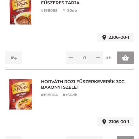
FŰSZERES TARJA
#
198065
#=30db
2J06-00-1
db
HORVÁTH ROZI FŰSZERKEVERÉK 30G
BAKONYI SZELET
#
198064
#=30db
2J06-00-1