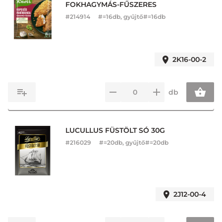
FOKHAGYMÁS-FŰSZERES
#
214914
#=16db, gyűjtő#=16db
2K16-00-2
db
LUCULLUS FÜSTÖLT SÓ 30G
#
216029
#=20db, gyűjtő#=20db
2J12-00-4