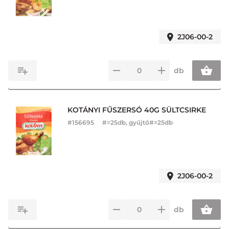
2J06-00-2
db
KOTÁNYI FŰSZERSÓ 40G SÜLTCSIRKE
#
156695
#=25db, gyűjtő#=25db
2J06-00-2
db