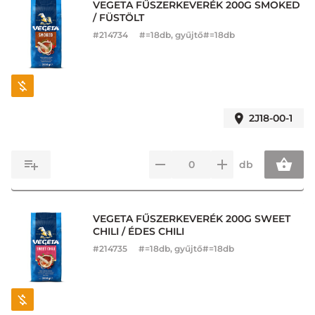
VEGETA FŰSZERKEVERÉK 200G SMOKED
/ FÜSTÖLT
#
214734
#=18db, gyűjtő#=18db
2J18-00-1
db
VEGETA FŰSZERKEVERÉK 200G SWEET
CHILI / ÉDES CHILI
#
214735
#=18db, gyűjtő#=18db