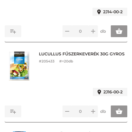
2J14-00-2
db
LUCULLUS FŰSZERKEVERÉK 30G GYROS
#
205433
#=20db
2J16-00-2
db