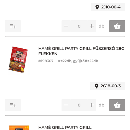
2J10-00-4
db
HAMÉ GRILL PARTY GRILL FŰSZERSÓ 28G
FLEKKEN
#
198307
#=22db, gyűjtő#=22db
2G18-00-3
db
HAMÉ GRILL PARTY GRILL