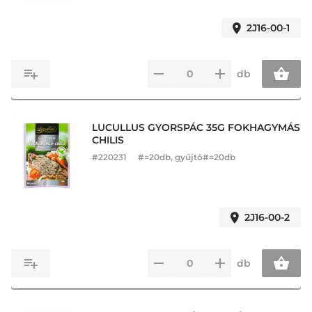
2J16-00-1
db
LUCULLUS GYORSPÁC 35G FOKHAGYMÁS
CHILIS
#
220231
#=20db, gyűjtő#=20db
2J16-00-2
db