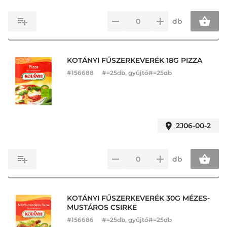
db
KOTÁNYI FŰSZERKEVERÉK 18G PIZZA
#
156688
#=25db, gyűjtő#=25db
2J06-00-2
db
KOTÁNYI FŰSZERKEVERÉK 30G MÉZES-
MUSTÁROS CSIRKE
#
156686
#=25db, gyűjtő#=25db