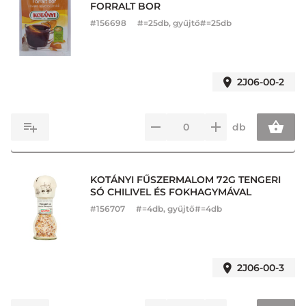
FORRALT BOR
#
156698
#=25db, gyűjtő#=25db
2J06-00-2
db
KOTÁNYI FŰSZERMALOM 72G TENGERI
SÓ CHILIVEL ÉS FOKHAGYMÁVAL
#
156707
#=4db, gyűjtő#=4db
2J06-00-3