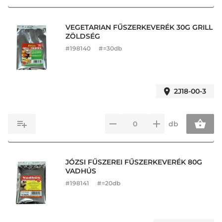
VEGETARIAN FŰSZERKEVERÉK 30G GRILL
ZÖLDSÉG
#
198140
#=30db
2J18-00-3
db
JÓZSI FŰSZEREI FŰSZERKEVERÉK 80G
VADHÚS
#
198141
#=20db