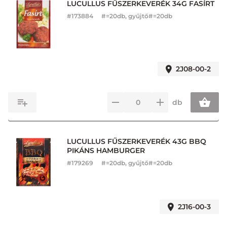
LUCULLUS FŰSZERKEVERÉK 34G FASÍRT
#
173884
#=20db, gyűjtő#=20db
2J08-00-2
db
LUCULLUS FŰSZERKEVERÉK 43G BBQ
PIKÁNS HAMBURGER
#
179269
#=20db, gyűjtő#=20db
2J16-00-3