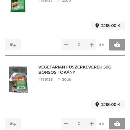
#
198137
#=20db
2J18-00-4
db
VEGETARIAN FŰSZERKEVERÉK 50G
BORSOS TOKÁNY
#
198138
#=30db
2J18-00-4
db