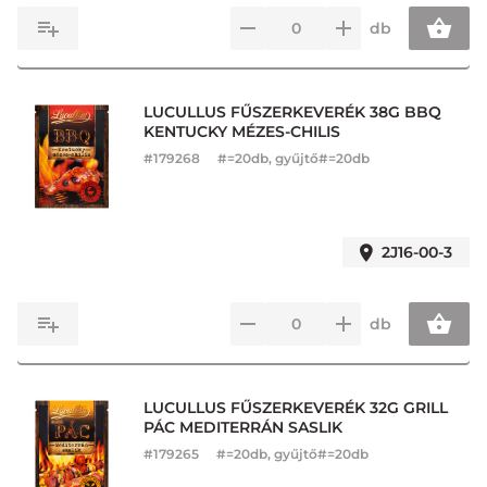
db
LUCULLUS FŰSZERKEVERÉK 38G BBQ
KENTUCKY MÉZES-CHILIS
#
179268
#=20db, gyűjtő#=20db
2J16-00-3
db
LUCULLUS FŰSZERKEVERÉK 32G GRILL
PÁC MEDITERRÁN SASLIK
#
179265
#=20db, gyűjtő#=20db