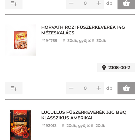
db
HORVÁTH ROZI FŰSZERKEVERÉK 14G
MÉZESKALÁCS
#
194769
#=30db, gyűjtő#=30db
2J08-00-2
db
LUCULLUS FŰSZERKEVERÉK 33G BBQ
KLASSZIKUS AMERIKAI
#
192013
#=20db, gyűjtő#=20db