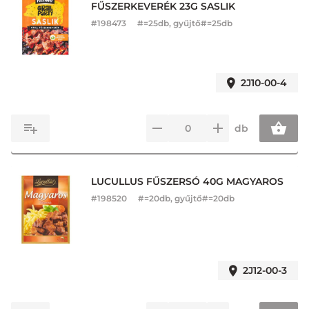
FŰSZERKEVERÉK 23G SASLIK
#
198473
#=25db, gyűjtő#=25db
2J10-00-4
db
LUCULLUS FŰSZERSÓ 40G MAGYAROS
#
198520
#=20db, gyűjtő#=20db
2J12-00-3