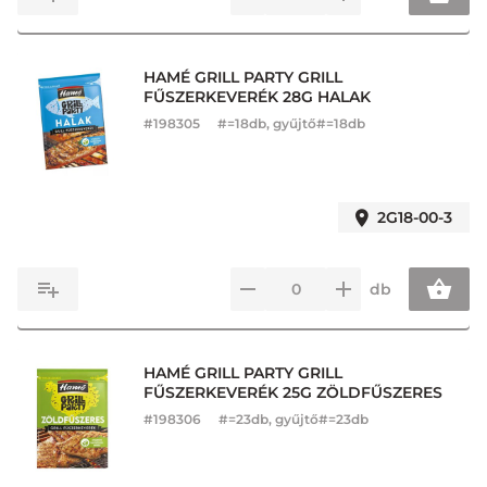
HAMÉ GRILL PARTY GRILL
FŰSZERKEVERÉK 28G HALAK
#
198305
#=18db, gyűjtő#=18db
2G18-00-3
db
HAMÉ GRILL PARTY GRILL
FŰSZERKEVERÉK 25G ZÖLDFŰSZERES
#
198306
#=23db, gyűjtő#=23db