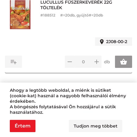
LUCULLUS FŰSZERKEVERÉK 22G
TÖLTELÉK
#
188512
#=20db, gyűjtő#=20db
2J08-00-2
db
LUCULLUS FŰSZERKEVERÉK 30G ÜNNEPI
Ahogy a legtöbb weboldal, a miénk is sütiket
SÜLTEK
(cookie-kat) használ a nagyobb felhasználói élmény
#
188511
#=20db, gyűjtő#=20db
érdekében.
A böngészés folytatásával Ön hozzájárul a sütik
használatához.
2J12-00-4
Értem
Tudjon meg többet