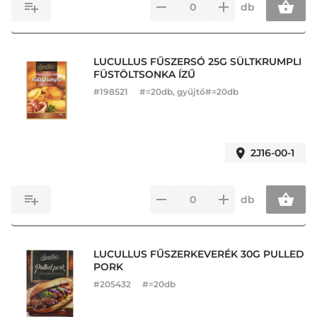
db
LUCULLUS FŰSZERSÓ 25G SÜLTKRUMPLI
FÜSTÖLTSONKA ÍZŰ
#
198521
#=20db, gyűjtő#=20db
2J16-00-1
db
LUCULLUS FŰSZERKEVERÉK 30G PULLED
PORK
#
205432
#=20db