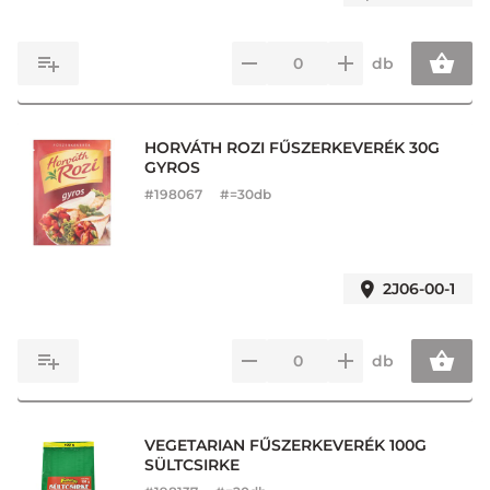
db
HORVÁTH ROZI FŰSZERKEVERÉK 30G
GYROS
#
198067
#=30db
2J06-00-1
db
VEGETARIAN FŰSZERKEVERÉK 100G
SÜLTCSIRKE