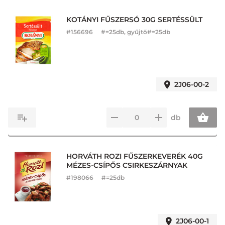
KOTÁNYI FŰSZERSÓ 30G SERTÉSSÜLT
#
156696
#=25db, gyűjtő#=25db
2J06-00-2
db
HORVÁTH ROZI FŰSZERKEVERÉK 40G
MÉZES-CSÍPŐS CSIRKESZÁRNYAK
#
198066
#=25db
2J06-00-1