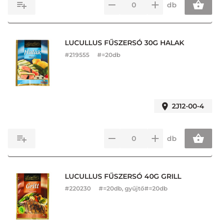
db
LUCULLUS FŰSZERSÓ 30G HALAK
#
219555
#=20db
2J12-00-4
db
LUCULLUS FŰSZERSÓ 40G GRILL
#
220230
#=20db, gyűjtő#=20db