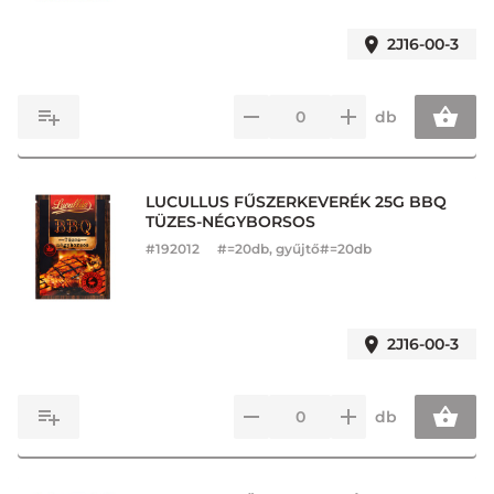
2J16-00-3
db
LUCULLUS FŰSZERKEVERÉK 25G BBQ
TÜZES-NÉGYBORSOS
#
192012
#=20db, gyűjtő#=20db
2J16-00-3
db