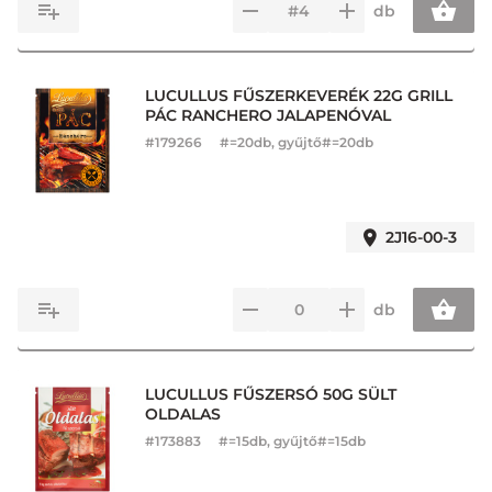
db
LUCULLUS FŰSZERKEVERÉK 22G GRILL
PÁC RANCHERO JALAPENÓVAL
#
179266
#=20db, gyűjtő#=20db
2J16-00-3
db
LUCULLUS FŰSZERSÓ 50G SÜLT
OLDALAS
#
173883
#=15db, gyűjtő#=15db