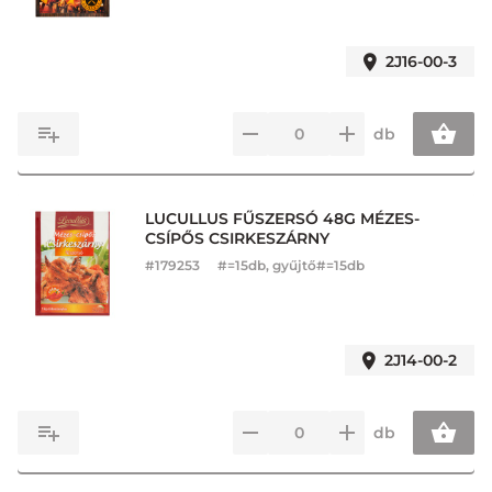
2J16-00-3
db
LUCULLUS FŰSZERSÓ 48G MÉZES-
CSÍPŐS CSIRKESZÁRNY
#
179253
#=15db, gyűjtő#=15db
2J14-00-2
db