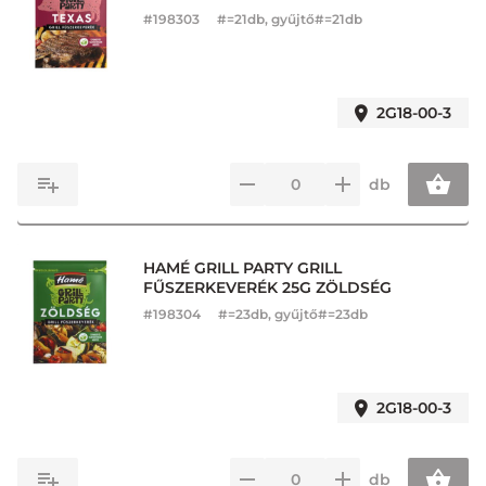
#
198303
#=21db, gyűjtő#=21db
2G18-00-3
db
HAMÉ GRILL PARTY GRILL
FŰSZERKEVERÉK 25G ZÖLDSÉG
#
198304
#=23db, gyűjtő#=23db
2G18-00-3
db