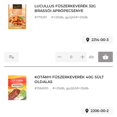
LUCULLUS FŰSZERKEVERÉK 32G
BRASSÓI APRÓPECSENYE
#
179251
#=20db, gyűjtő#=20db
2J14-00-3
db
KOTÁNYI FŰSZERKEVERÉK 40G SÜLT
OLDALAS
#
156690
#=25db, gyűjtő#=25db
2J06-00-2