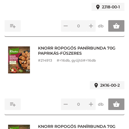
2J18-00-1
db
KNORR ROPOGÓS PANÍRBUNDA 70G
PAPRIKÁS-FŰSZERES
#
214913
#=16db, gyűjtő#=16db
2K16-00-2
db
KNORR ROPOGÓS PANÍRBUNDA 70G