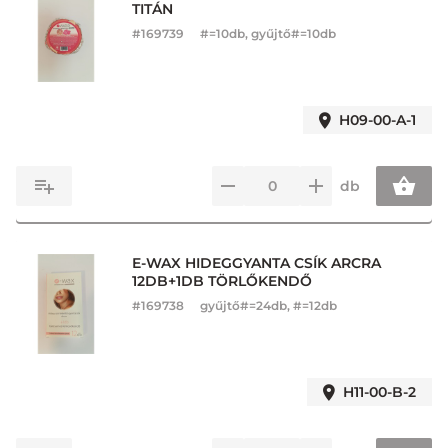
TITÁN
#
169739
#=10db, gyűjtő#=10db
H09-00-A-1
db
E-WAX HIDEGGYANTA CSÍK ARCRA
12DB+1DB TÖRLŐKENDŐ
#
169738
gyűjtő#=24db, #=12db
H11-00-B-2