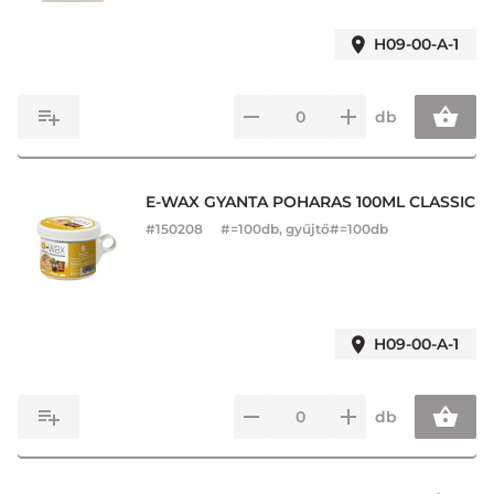
H09-00-A-1
db
E-WAX GYANTA POHARAS 100ML CLASSIC
#
150208
#=100db, gyűjtő#=100db
H09-00-A-1
db