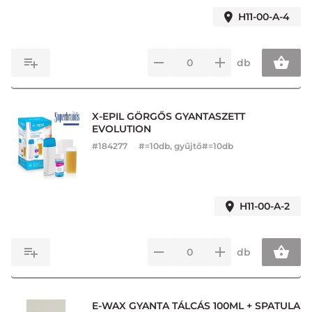
H11-00-A-4
db
X-EPIL GÖRGŐS GYANTASZETT
EVOLUTION
#
184277
#=10db, gyűjtő#=10db
H11-00-A-2
db
E-WAX GYANTA TÁLCÁS 100ML + SPATULA