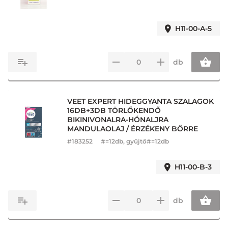
H11-00-A-5
db
VEET EXPERT HIDEGGYANTA SZALAGOK
16DB+3DB TÖRLŐKENDŐ
BIKINIVONALRA-HÓNALJRA
MANDULAOLAJ / ÉRZÉKENY BŐRRE
#
183252
#=12db, gyűjtő#=12db
H11-00-B-3
db