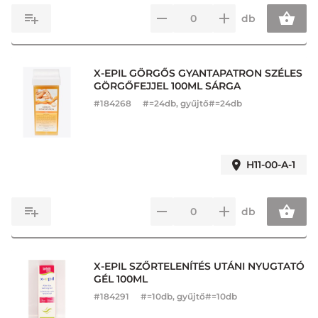
db
X-EPIL GÖRGŐS GYANTAPATRON SZÉLES
GÖRGŐFEJJEL 100ML SÁRGA
#
184268
#=24db, gyűjtő#=24db
H11-00-A-1
db
X-EPIL SZŐRTELENÍTÉS UTÁNI NYUGTATÓ
GÉL 100ML
#
184291
#=10db, gyűjtő#=10db