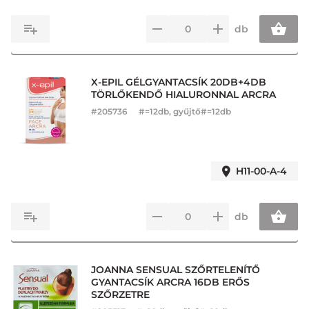
db
X-EPIL GÉLGYANTACSÍK 20DB+4DB
TÖRLŐKENDŐ HIALURONNAL ARCRA
#
205736
#=12db, gyűjtő#=12db
H11-00-A-4
db
JOANNA SENSUAL SZŐRTELENÍTŐ
GYANTACSÍK ARCRA 16DB ERŐS
SZŐRZETRE