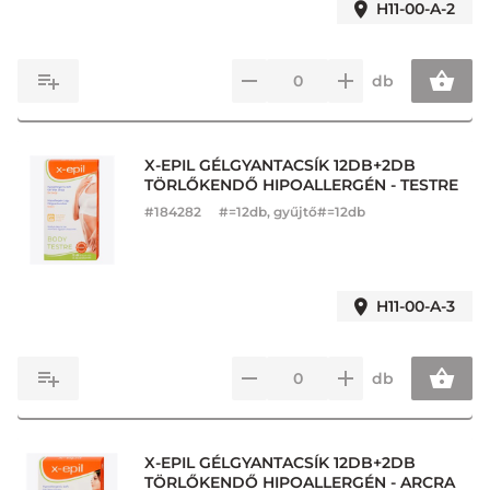
H11-00-A-2
db
X-EPIL GÉLGYANTACSÍK 12DB+2DB
TÖRLŐKENDŐ HIPOALLERGÉN - TESTRE
#
184282
#=12db, gyűjtő#=12db
H11-00-A-3
db
X-EPIL GÉLGYANTACSÍK 12DB+2DB
TÖRLŐKENDŐ HIPOALLERGÉN - ARCRA