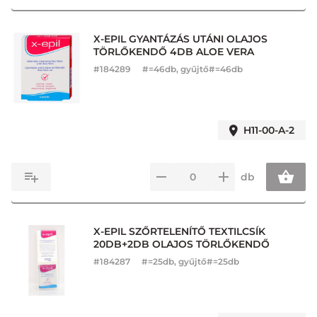
X-EPIL GYANTÁZÁS UTÁNI OLAJOS
TÖRLŐKENDŐ 4DB ALOE VERA
#
184289
#=46db, gyűjtő#=46db
H11-00-A-2
db
X-EPIL SZŐRTELENÍTŐ TEXTILCSÍK
20DB+2DB OLAJOS TÖRLŐKENDŐ
#
184287
#=25db, gyűjtő#=25db