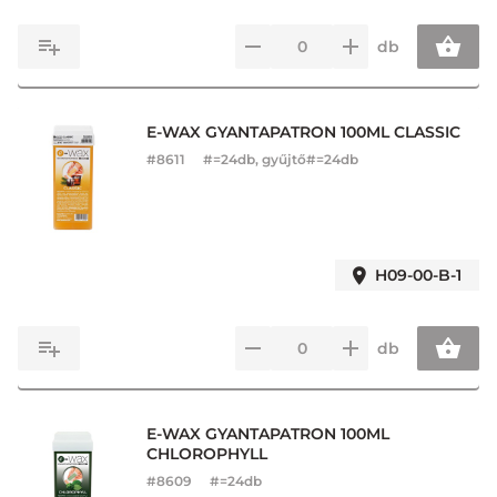
db
E-WAX GYANTAPATRON 100ML CLASSIC
#
8611
#=24db, gyűjtő#=24db
H09-00-B-1
db
E-WAX GYANTAPATRON 100ML
CHLOROPHYLL
#
8609
#=24db