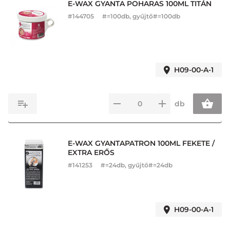
E-WAX GYANTA POHARAS 100ML TITÁN
#
144705
#=100db, gyűjtő#=100db
H09-00-A-1
db
E-WAX GYANTAPATRON 100ML FEKETE /
EXTRA ERŐS
#
141253
#=24db, gyűjtő#=24db
H09-00-A-1