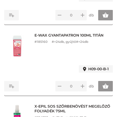
db
E-WAX GYANTAPATRON 100ML TITÁN
#
185160
#=24db, gyűjtő#=24db
H09-00-B-1
db
X-EPIL SOS SZŐRBENÖVÉST MEGELŐZŐ
FOLYADÉK 75ML