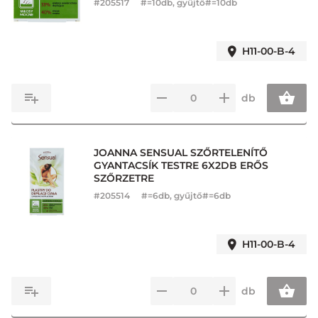
#
205517
#=10db, gyűjtő#=10db
H11-00-B-4
db
JOANNA SENSUAL SZŐRTELENÍTŐ
GYANTACSÍK TESTRE 6X2DB ERŐS
SZŐRZETRE
#
205514
#=6db, gyűjtő#=6db
H11-00-B-4
db