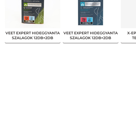
VEET EXPERT HIDEGGYANTA
VEET EXPERT HIDEGGYANTA
X-E
SZALAGOK 12DB+2DB
SZALAGOK 12DB+2DB
T
TÖRLŐKENDŐ TESTRE ALOE
TÖRLŐKENDŐ TESTRE
VERA / MINDEN
MANDULAOLAJ / ÉRZÉKENY
BŐRTÍPUSRA
BŐRRE