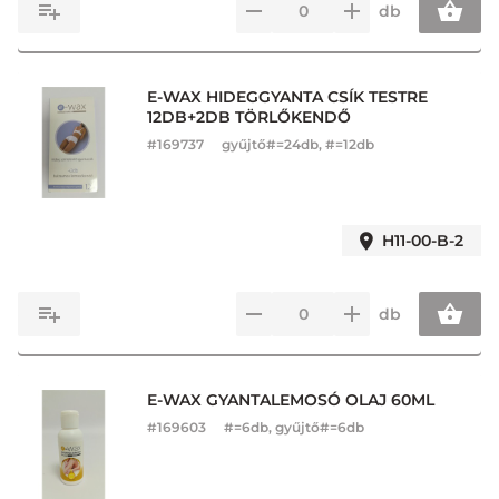
db
E-WAX HIDEGGYANTA CSÍK TESTRE
12DB+2DB TÖRLŐKENDŐ
#
169737
gyűjtő#=24db, #=12db
H11-00-B-2
db
E-WAX GYANTALEMOSÓ OLAJ 60ML
#
169603
#=6db, gyűjtő#=6db