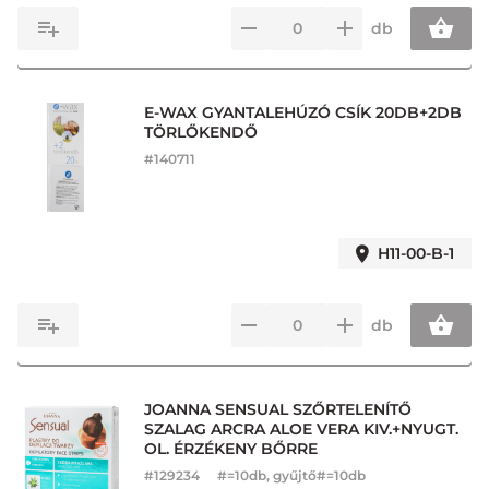
db
E-WAX GYANTALEHÚZÓ CSÍK 20DB+2DB
TÖRLŐKENDŐ
#
140711
H11-00-B-1
db
JOANNA SENSUAL SZŐRTELENÍTŐ
SZALAG ARCRA ALOE VERA KIV.+NYUGT.
OL. ÉRZÉKENY BŐRRE
#
129234
#=10db, gyűjtő#=10db