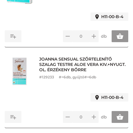
H11-00-B-4
db
JOANNA SENSUAL SZŐRTELENÍTŐ
SZALAG TESTRE ALOE VERA KIV.+NYUGT.
OL. ÉRZÉKENY BŐRRE
#
129233
#=6db, gyűjtő#=6db
H11-00-B-4
db