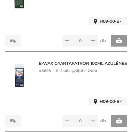
H09-00-B-1
db
E-WAX GYANTAPATRON 100ML AZULÉNES
#
8608
#=24db, gyűjtő#=24db
H09-00-B-1
db