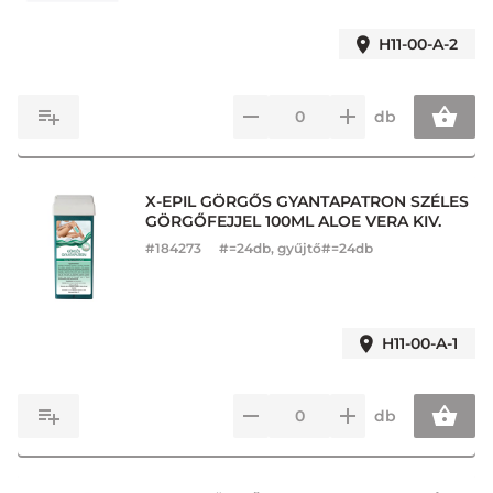
H11-00-A-2
db
X-EPIL GÖRGŐS GYANTAPATRON SZÉLES
GÖRGŐFEJJEL 100ML ALOE VERA KIV.
#
184273
#=24db, gyűjtő#=24db
H11-00-A-1
db