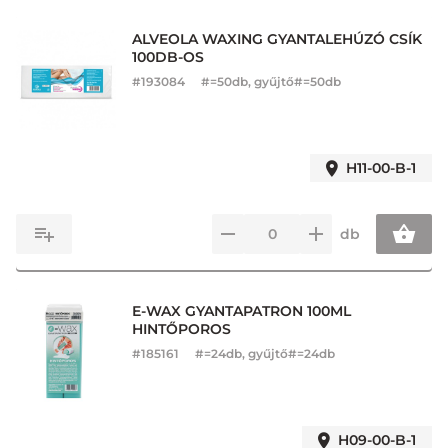
ALVEOLA WAXING GYANTALEHÚZÓ CSÍK
100DB-OS
#
193084
#=50db, gyűjtő#=50db
H11-00-B-1
db
E-WAX GYANTAPATRON 100ML
HINTŐPOROS
#
185161
#=24db, gyűjtő#=24db
H09-00-B-1