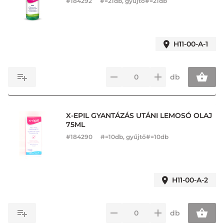
#
184292
#=21db, gyűjtő#=21db
H11-00-A-1
db
X-EPIL GYANTÁZÁS UTÁNI LEMOSÓ OLAJ
75ML
#
184290
#=10db, gyűjtő#=10db
H11-00-A-2
db