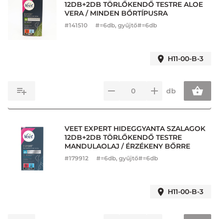
12DB+2DB TÖRLŐKENDŐ TESTRE ALOE
VERA / MINDEN BŐRTÍPUSRA
#
141510
#=6db, gyűjtő#=6db
H11-00-B-3
db
VEET EXPERT HIDEGGYANTA SZALAGOK
12DB+2DB TÖRLŐKENDŐ TESTRE
MANDULAOLAJ / ÉRZÉKENY BŐRRE
#
179912
#=6db, gyűjtő#=6db
H11-00-B-3