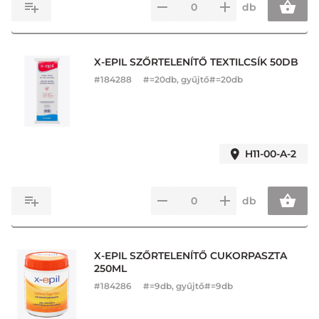
db
X-EPIL SZŐRTELENÍTŐ TEXTILCSÍK 50DB
#
184288
#=20db, gyűjtő#=20db
H11-00-A-2
db
X-EPIL SZŐRTELENÍTŐ CUKORPASZTA
250ML
#
184286
#=9db, gyűjtő#=9db