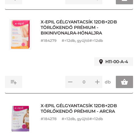
X-EPIL GÉLGYANTACSÍK 12DB+2DB
TÖRLŐKENDŐ PRÉMIUM -
BIKINIVONALRA-HÓNALJRA
#
184279
#=12db, gyűjtő#=12db
H11-00-A-4
db
X-EPIL GÉLGYANTACSÍK 12DB+2DB
TÖRLŐKENDŐ PRÉMIUM - ARCRA
#
184278
#=12db, gyűjtő#=12db