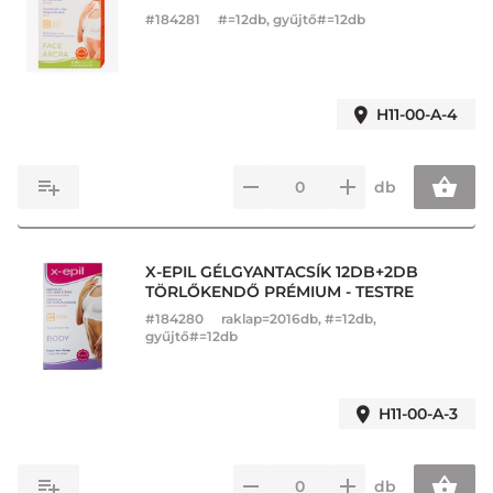
#
184281
#=12db, gyűjtő#=12db
H11-00-A-4
db
X-EPIL GÉLGYANTACSÍK 12DB+2DB
TÖRLŐKENDŐ PRÉMIUM - TESTRE
#
184280
raklap=2016db, #=12db,
gyűjtő#=12db
H11-00-A-3
db