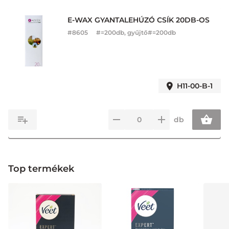
E-WAX GYANTALEHÚZÓ CSÍK 20DB-OS
#
8605
#=200db, gyűjtő#=200db
H11-00-B-1
db
Top termékek