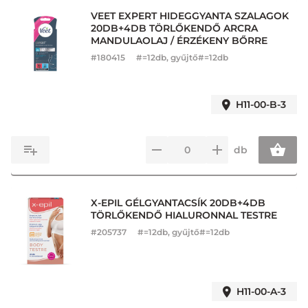
VEET EXPERT HIDEGGYANTA SZALAGOK
20DB+4DB TÖRLŐKENDŐ ARCRA
MANDULAOLAJ / ÉRZÉKENY BŐRRE
#
180415
#=12db, gyűjtő#=12db
H11-00-B-3
db
X-EPIL GÉLGYANTACSÍK 20DB+4DB
TÖRLŐKENDŐ HIALURONNAL TESTRE
#
205737
#=12db, gyűjtő#=12db
H11-00-A-3