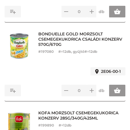
db
BONDUELLE GOLD MORZSOLT
CSEMEGEKUKORICA CSALÁDI KONZERV
570G/670G
#
197080
#=12db, gyűjtő#=12db
2E06-00-1
db
KOFA MORZSOLT CSEMEGEKUKORICA
KONZERV 285G/340G/425ML
#
199890
#=12db