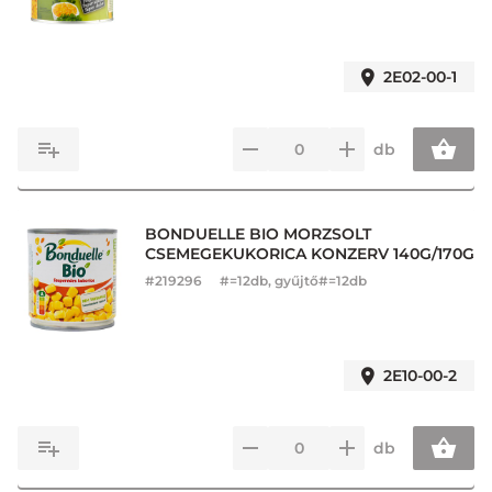
2E02-00-1
db
BONDUELLE BIO MORZSOLT
CSEMEGEKUKORICA KONZERV 140G/170G
#
219296
#=12db, gyűjtő#=12db
2E10-00-2
db