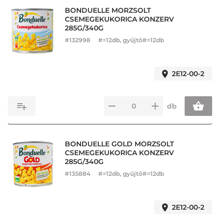
BONDUELLE MORZSOLT
CSEMEGEKUKORICA KONZERV
285G/340G
#
132998
#=12db, gyűjtő#=12db
2E12-00-2
db
BONDUELLE GOLD MORZSOLT
CSEMEGEKUKORICA KONZERV
285G/340G
#
135884
#=12db, gyűjtő#=12db
2E12-00-2