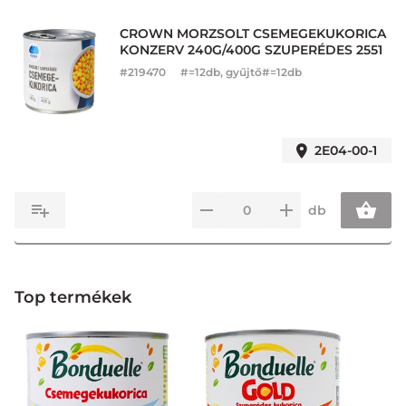
CROWN MORZSOLT CSEMEGEKUKORICA
KONZERV 240G/400G SZUPERÉDES 2551
#
219470
#=12db, gyűjtő#=12db
2E04-00-1
db
Top termékek