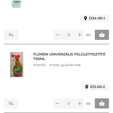
D24-00-1
db
FLOREN UNIVERZÁLIS FELÜLETTISZTÍTÓ
750ML
#
129132
#=5db, gyűjtő#=5db
E13-00-2
db