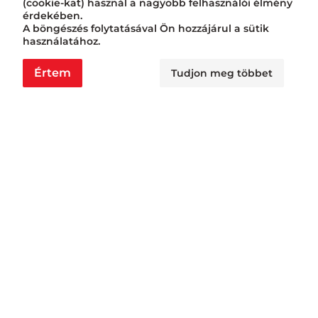
(cookie-kat) használ a nagyobb felhasználói élmény
érdekében.
A böngészés folytatásával Ön hozzájárul a sütik
használatához.
Értem
Tudjon meg többet
Nyitvatartás
Nagyraktár:
H - Cs: 6:00 - 16:30, P: 6:00 - 14:30
Busa raktár:
H - Cs: 6:00 - 14:30, P: 6:00 - 14:00
Jövedéki raktár: