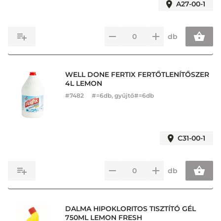
A27-00-1
db
WELL DONE FERTIX FERTŐTLENÍTŐSZER
4L LEMON
#
7482
#=6db, gyűjtő#=6db
C31-00-1
db
DALMA HIPOKLORITOS TISZTÍTÓ GÉL
750ML LEMON FRESH