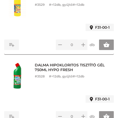
#
3529
#=12db, gyűjtő#=12db
F31-00-1
db
DALMA HIPOKLORITOS TISZTÍTÓ GÉL
750ML HYPO FRESH
#
3528
#=12db, gyűjtő#=12db
F31-00-1
db