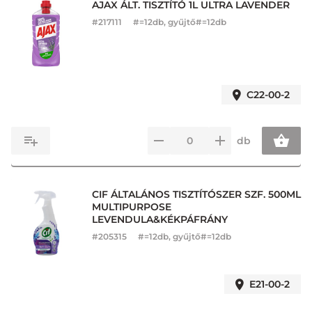
AJAX ÁLT. TISZTÍTÓ 1L ULTRA LAVENDER
#
217111
#=12db, gyűjtő#=12db
C22-00-2
db
CIF ÁLTALÁNOS TISZTÍTÓSZER SZF. 500ML
MULTIPURPOSE
LEVENDULA&KÉKPÁFRÁNY
#
205315
#=12db, gyűjtő#=12db
E21-00-2