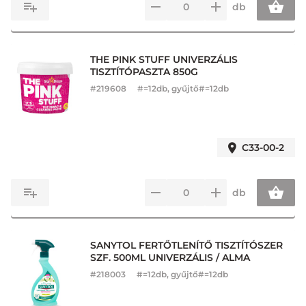
db
THE PINK STUFF UNIVERZÁLIS
TISZTÍTÓPASZTA 850G
#
219608
#=12db, gyűjtő#=12db
C33-00-2
db
SANYTOL FERTŐTLENÍTŐ TISZTÍTÓSZER
SZF. 500ML UNIVERZÁLIS / ALMA
#
218003
#=12db, gyűjtő#=12db