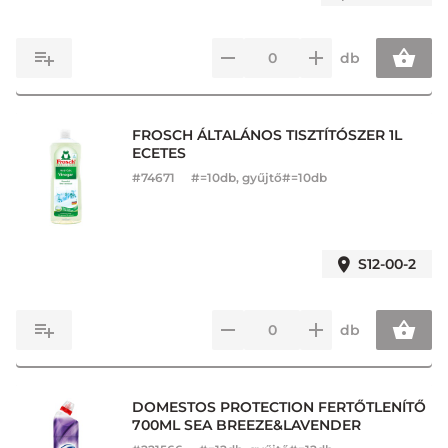
db
FROSCH ÁLTALÁNOS TISZTÍTÓSZER 1L
ECETES
#
74671
#=10db, gyűjtő#=10db
S12-00-2
db
DOMESTOS PROTECTION FERTŐTLENÍTŐ
700ML SEA BREEZE&LAVENDER