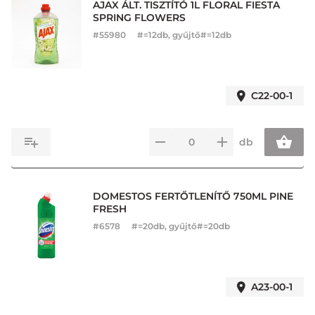
AJAX ÁLT. TISZTÍTÓ 1L FLORAL FIESTA
SPRING FLOWERS
#
55980
#=12db, gyűjtő#=12db
C22-00-1
db
DOMESTOS FERTŐTLENÍTŐ 750ML PINE
FRESH
#
6578
#=20db, gyűjtő#=20db
A23-00-1