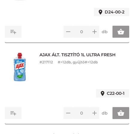
D24-00-2
db
AJAX ÁLT. TISZTÍTÓ 1L ULTRA FRESH
#
217112
#=12db, gyűjtő#=12db
C22-00-1
db