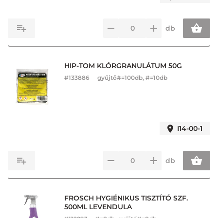
db
HIP-TOM KLÓRGRANULÁTUM 50G
#
133886
gyűjtő#=100db, #=10db
I14-00-1
db
FROSCH HYGIÉNIKUS TISZTÍTÓ SZF.
500ML LEVENDULA