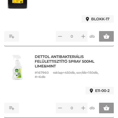
BLOKK-17
db
DETTOL ANTIBAKTERIÁLIS
FELÜLETTISZTÍTÓ SPRAY 500ML
LIME&MINT
#
167960
raklap=450db, sor/db=150db,
#=6db
E11-00-2
db