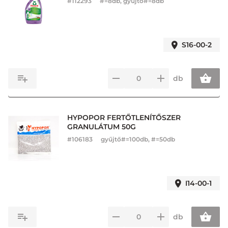
#
112293
#=8db, gyűjtő#=8db
S16-00-2
db
HYPOPOR FERTŐTLENÍTŐSZER
GRANULÁTUM 50G
#
106183
gyűjtő#=100db, #=50db
I14-00-1
db