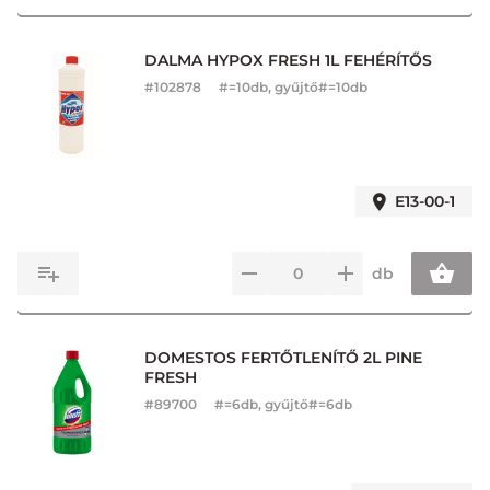
DALMA HYPOX FRESH 1L FEHÉRÍTŐS
#
102878
#=10db, gyűjtő#=10db
E13-00-1
db
DOMESTOS FERTŐTLENÍTŐ 2L PINE
FRESH
#
89700
#=6db, gyűjtő#=6db