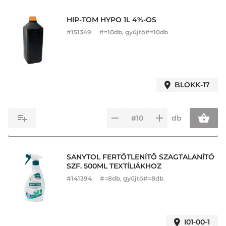
HIP-TOM HYPO 1L 4%-OS
#
151349
#=10db, gyűjtő#=10db
BLOKK-17
db
SANYTOL FERTŐTLENÍTŐ SZAGTALANÍTÓ
SZF. 500ML TEXTÍLIÁKHOZ
#
141394
#=8db, gyűjtő#=8db
I01-00-1