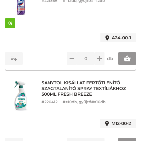
#
221566
#=12db, gyűjtő#=12db
Új
A24-00-1
db
SANYTOL KISÁLLAT FERTŐTLENÍTŐ
SZAGTALANÍTÓ SPRAY TEXTÍLIÁKHOZ
500ML FRESH BREEZE
#
220412
#=10db, gyűjtő#=10db
M12-00-2