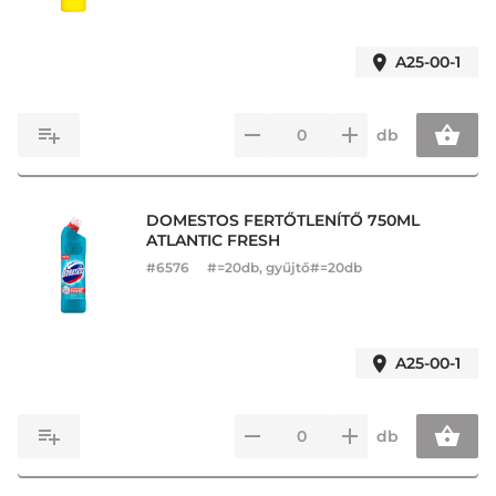
A25-00-1
db
DOMESTOS FERTŐTLENÍTŐ 750ML
ATLANTIC FRESH
#
6576
#=20db, gyűjtő#=20db
A25-00-1
db