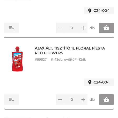
C24-00-1
db
AJAX ÁLT. TISZTÍTÓ 1L FLORAL FIESTA
RED FLOWERS
#
59527
#=12db, gyűjtő#=12db
C24-00-1
db