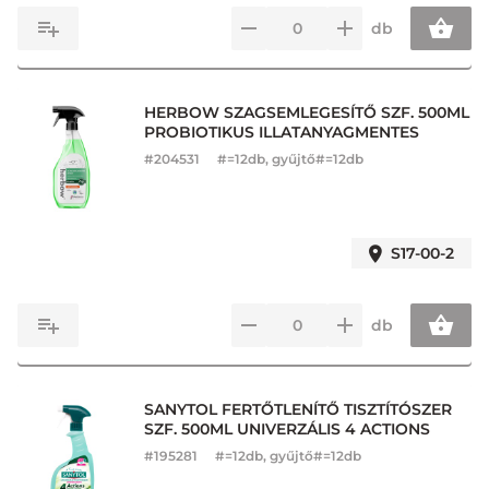
db
HERBOW SZAGSEMLEGESÍTŐ SZF. 500ML
PROBIOTIKUS ILLATANYAGMENTES
#
204531
#=12db, gyűjtő#=12db
S17-00-2
db
SANYTOL FERTŐTLENÍTŐ TISZTÍTÓSZER
SZF. 500ML UNIVERZÁLIS 4 ACTIONS
#
195281
#=12db, gyűjtő#=12db