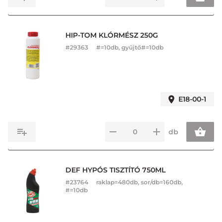
HIP-TOM KLÓRMÉSZ 250G
#
29363
#=10db, gyűjtő#=10db
E18-00-1
db
DEF HYPÓS TISZTÍTÓ 750ML
#
23764
raklap=480db, sor/db=160db,
#=10db