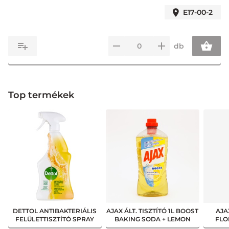
E17-00-2
db
Top termékek
DETTOL ANTIBAKTERIÁLIS
AJAX ÁLT. TISZTÍTÓ 1L BOOST
AJAX
FELÜLETTISZTÍTÓ SPRAY
BAKING SODA + LEMON
FLO
500ML POWER&FRESH