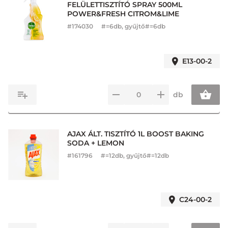
FELÜLETTISZTÍTÓ SPRAY 500ML
POWER&FRESH CITROM&LIME
#
174030
#=6db, gyűjtő#=6db
E13-00-2
db
AJAX ÁLT. TISZTÍTÓ 1L BOOST BAKING
SODA + LEMON
#
161796
#=12db, gyűjtő#=12db
C24-00-2