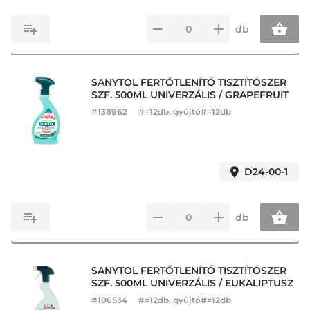
db
SANYTOL FERTŐTLENÍTŐ TISZTÍTÓSZER
SZF. 500ML UNIVERZÁLIS / GRAPEFRUIT
#
138962
#=12db, gyűjtő#=12db
D24-00-1
db
SANYTOL FERTŐTLENÍTŐ TISZTÍTÓSZER
SZF. 500ML UNIVERZÁLIS / EUKALIPTUSZ
#
106534
#=12db, gyűjtő#=12db