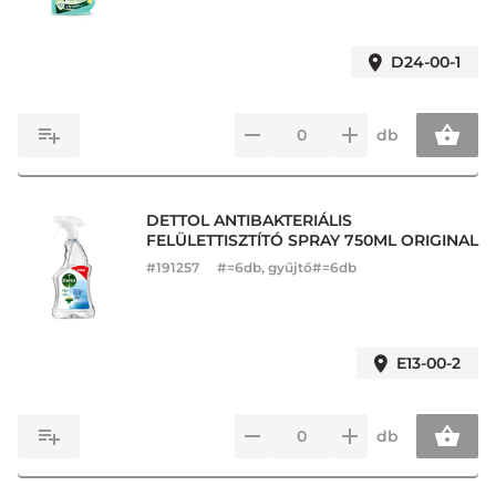
D24-00-1
db
DETTOL ANTIBAKTERIÁLIS
FELÜLETTISZTÍTÓ SPRAY 750ML ORIGINAL
#
191257
#=6db, gyűjtő#=6db
E13-00-2
db