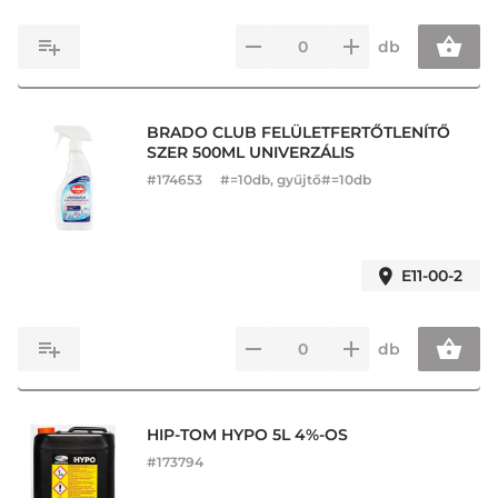
db
BRADO CLUB FELÜLETFERTŐTLENÍTŐ
SZER 500ML UNIVERZÁLIS
#
174653
#=10db, gyűjtő#=10db
E11-00-2
db
HIP-TOM HYPO 5L 4%-OS
#
173794