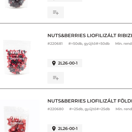
NUTS&BERRIES LIOFILIZÁLT RIBIZL
#
220681
#=50db, gyűjtő#=50db
Min. rend
2L26-00-1
NUTS&BERRIES LIOFILIZÁLT FÖLD
#
220680
#=25db, gyűjtő#=25db
Min. rend
2L26-00-1