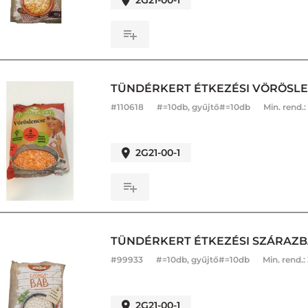
2G21-00-1
TÜNDÉRKERT ÉTKEZÉSI VÖRÖSLE
#
110618
#=10db, gyűjtő#=10db
Min. rend.:
2G21-00-1
TÜNDÉRKERT ÉTKEZÉSI SZÁRAZ
#
99933
#=10db, gyűjtő#=10db
Min. rend.:
2G21-00-1