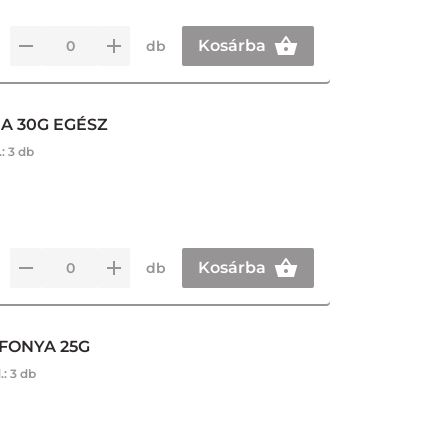
Kosárba
db
A 30G EGÉSZ
.:
3 db
Kosárba
db
ÁFONYA 25G
.:
3 db