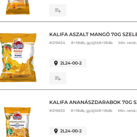
KALIFA ASZALT MANGÓ 70G SZEL
#
219654
#=18db, gyűjtő#=18db
Min. rend.
2L24-00-2
KALIFA ANANÁSZDARABOK 70G S
#
219653
#=18db, gyűjtő#=18db
Min. rend.
2L24-00-2