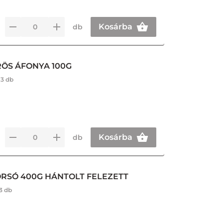
Kosárba
db
RÖS ÁFONYA 100G
:
3 db
Kosárba
db
RSÓ 400G HÁNTOLT FELEZETT
3 db