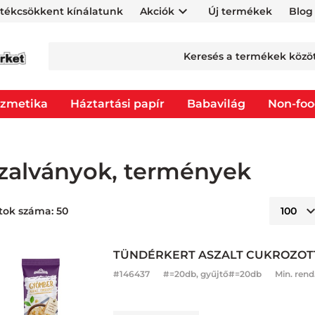
rtékcsökkent kínálatunk
Akciók
Új termékek
Blog
zmetika
Háztartási papír
Babavilág
Non-fo
zalványok, termények
tok száma: 50
TÜNDÉRKERT ASZALT CUKROZOT
#
146437
#=20db, gyűjtő#=20db
Min. rend