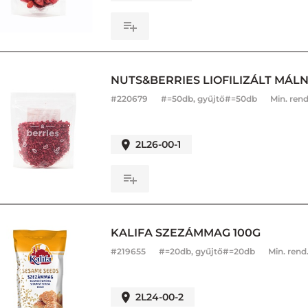
NUTS&BERRIES LIOFILIZÁLT MÁL
#
220679
#=50db, gyűjtő#=50db
Min. rend
2L26-00-1
KALIFA SZEZÁMMAG 100G
#
219655
#=20db, gyűjtő#=20db
Min. rend
2L24-00-2