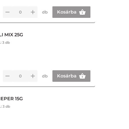
Kosárba
db
I MIX 25G
.:
3 db
Kosárba
db
IEPER 15G
.:
3 db