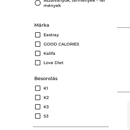
Aszalványok, termények - Ter
mények
Márka
Eastray
GOOD CALORIES
Kalifa
Love Diet
Maestro Pietro
Besorolás
Natura
K1
Nuts Berries
K2
Sunvita
K3
Tündérkert
S3