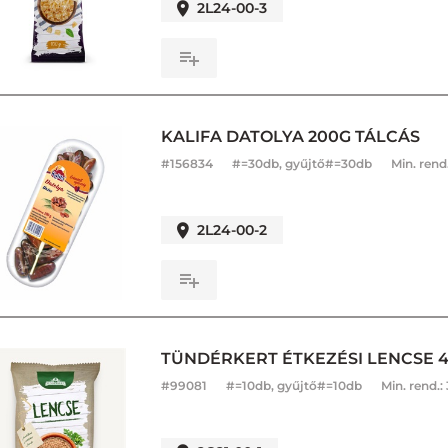
2L24-00-3
KALIFA DATOLYA 200G TÁLCÁS
#
156834
#=30db, gyűjtő#=30db
Min. rend
2L24-00-2
TÜNDÉRKERT ÉTKEZÉSI LENCSE 
#
99081
#=10db, gyűjtő#=10db
Min. rend.: