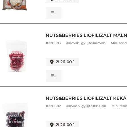
NUTS&BERRIES LIOFILIZÁLT MÁLN
#
220683
#=25db, gyűjtő#=25db
Min. rend
2L26-00-1
NUTS&BERRIES LIOFILIZÁLT KÉK
#
220682
#=50db, gyűjtő#=50db
Min. rend
2L26-00-1