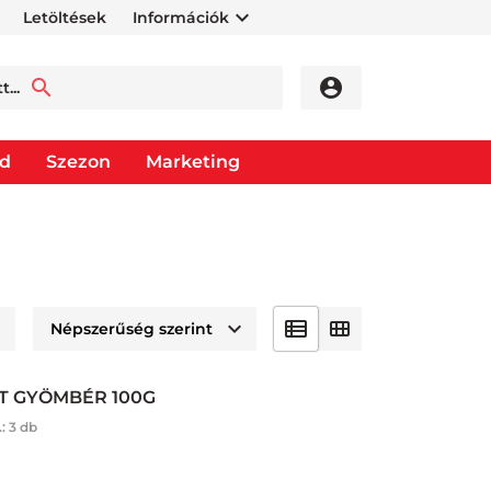
Letöltések
Információk
od
Szezon
Marketing
T GYÖMBÉR 100G
.:
3 db