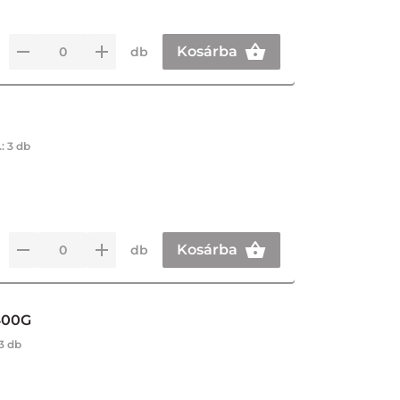
Kosárba
db
.:
3 db
Kosárba
db
400G
3 db