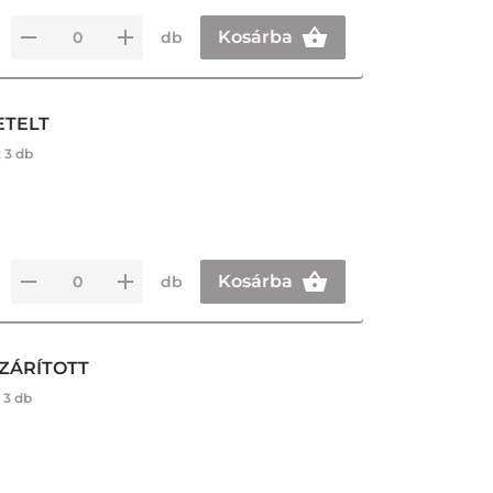
Kosárba
db
ETELT
:
3 db
Kosárba
db
ZÁRÍTOTT
:
3 db