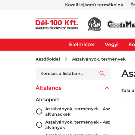
Közeli lejáratú termékeink
É
Élelmiszer
Vegyi
Ko
Kezdőoldal
Aszalványok, termények
As
Általános
Talála
Alcsoport
Aszalványok, termények - Asz
alt snackek
Aszalványok, termények - Asz
alványok