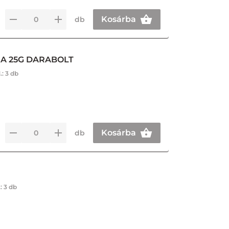
Kosárba
db
NA 25G DARABOLT
.:
3 db
Kosárba
db
.:
3 db