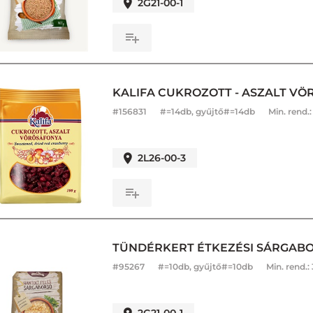
2G21-00-1
KALIFA CUKROZOTT - ASZALT VÖ
#
156831
#=14db, gyűjtő#=14db
Min. rend.
2L26-00-3
TÜNDÉRKERT ÉTKEZÉSI SÁRGABO
#
95267
#=10db, gyűjtő#=10db
Min. rend.: