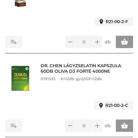
R21-00-2-F
db
DR. CHEN LÁGYZSELATIN KAPSZULA
60DB OLIVA D3 FORTE 4000NE
#
191533
#=12db, gyűjtő#=12db
R21-00-2-C
db