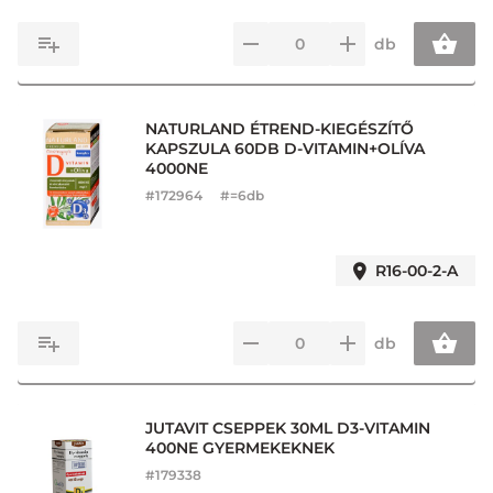
db
NATURLAND ÉTREND-KIEGÉSZÍTŐ
KAPSZULA 60DB D-VITAMIN+OLÍVA
4000NE
#
172964
#=6db
R16-00-2-A
db
JUTAVIT CSEPPEK 30ML D3-VITAMIN
400NE GYERMEKEKNEK
#
179338