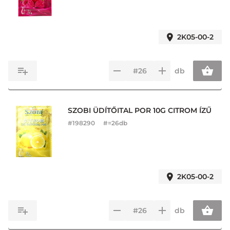
2K05-00-2
db
SZOBI ÜDÍTŐITAL POR 10G CITROM ÍZŰ
#
198290
#=26db
2K05-00-2
db