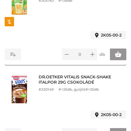
#
205743
#=28db
2K05-00-2
db
DR.OETKER VITALIS SNACK-SHAKE
ITALPOR 29G CSOKOLÁDÉ
#
220149
#=25db, gyűjtő#=25db
2K05-00-2