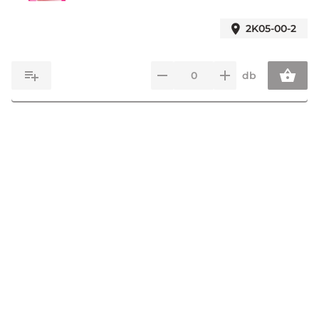
2K05-00-2
db