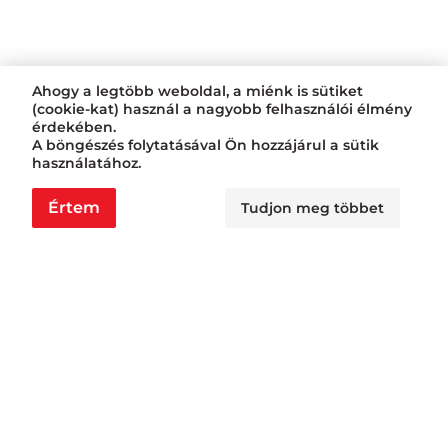
Ahogy a legtöbb weboldal, a miénk is sütiket
(cookie-kat) használ a nagyobb felhasználói élmény
érdekében.
A böngészés folytatásával Ön hozzájárul a sütik
használatához.
Értem
Tudjon meg többet
Nyitvatartás
Nagyraktár:
H - Cs: 6:00 - 16:30, P: 6:00 - 14:30