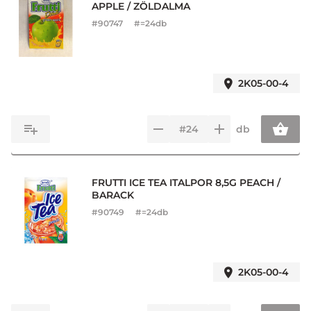
APPLE / ZÖLDALMA
#
90747
#=24db
2K05-00-4
db
FRUTTI ICE TEA ITALPOR 8,5G PEACH /
BARACK
#
90749
#=24db
2K05-00-4