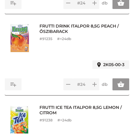
db
FRUTTI DRINK ITALPOR 8,5G PEACH /
ŐSZIBARACK
#
91235
#=24db
2K05-00-3
db
FRUTTI ICE TEA ITALPOR 8,5G LEMON /
CITROM
#
91238
#=24db