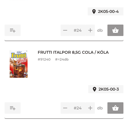
2K05-00-4
db
FRUTTI ITALPOR 8,5G COLA / KÓLA
#
91240
#=24db
2K05-00-3
db