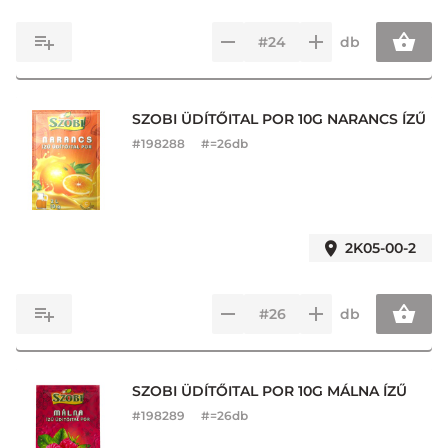
db
SZOBI ÜDÍTŐITAL POR 10G NARANCS ÍZŰ
#
198288
#=26db
2K05-00-2
db
SZOBI ÜDÍTŐITAL POR 10G MÁLNA ÍZŰ
#
198289
#=26db