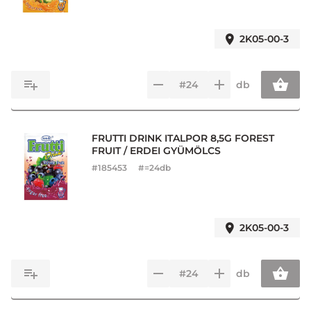
2K05-00-3
db
FRUTTI DRINK ITALPOR 8,5G FOREST
FRUIT / ERDEI GYÜMÖLCS
#
185453
#=24db
2K05-00-3
db