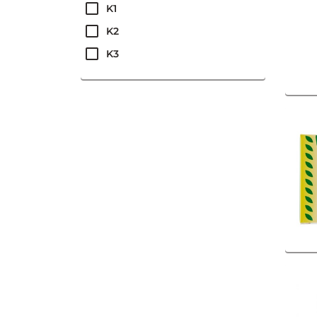
K1
K2
K3