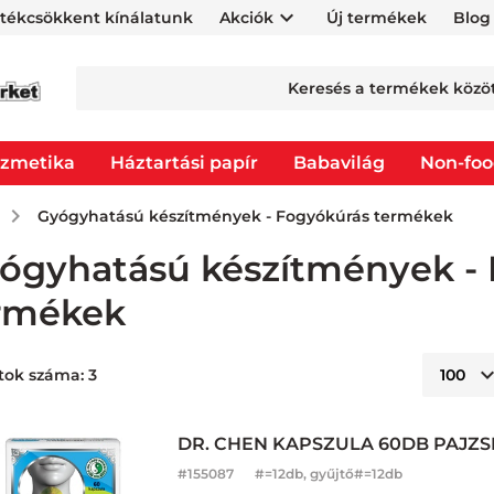
rtékcsökkent kínálatunk
Akciók
Új termékek
Blog
zmetika
Háztartási papír
Babavilág
Non-fo
Gyógyhatású készítmények - Fogyókúrás termékek
ógyhatású készítmények -
rmékek
tok száma: 3
DR. CHEN KAPSZULA 60DB PAJZS
#
155087
#=12db, gyűjtő#=12db