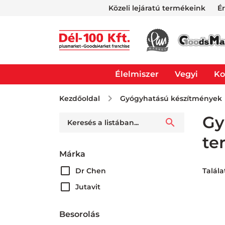
Közeli lejáratú termékeink
É
Élelmiszer
Vegyi
Ko
Kezdőoldal
Gyógyhatású készítmények
Gy
te
Márka
Dr Chen
Talála
Jutavit
Besorolás