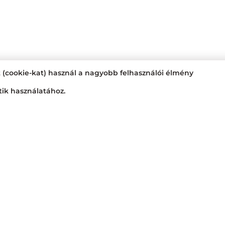
t (cookie-kat) használ a nagyobb felhasználói élmény
tik használatához.
Nyitvatartás
Nagyraktár:
H - Cs: 6:00 - 16:3
Busa raktár:
H - Cs: 6:00 - 14:
Jövedéki raktár:
H - P: 6:00 -