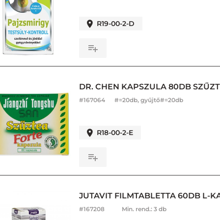
R19-00-2-D
DR. CHEN KAPSZULA 80DB SZŰZ
#
167064
#=20db, gyűjtő#=20db
R18-00-2-E
JUTAVIT FILMTABLETTA 60DB L-
#
167208
Min. rend.:
3 db