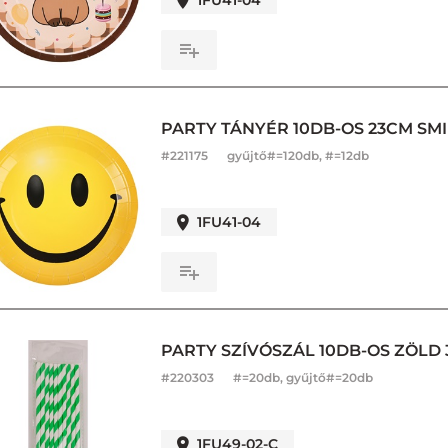
1FU41-04
PARTY TÁNYÉR 10DB-OS 23CM SMI
#
221175
gyűjtő#=120db, #=12db
1FU41-04
PARTY SZÍVÓSZÁL 10DB-OS ZÖLD 
#
220303
#=20db, gyűjtő#=20db
1FU49-02-C