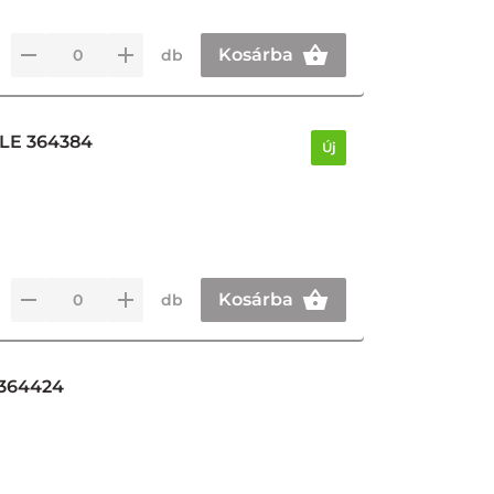
Kosárba
db
LE 364384
Új
Kosárba
db
364424