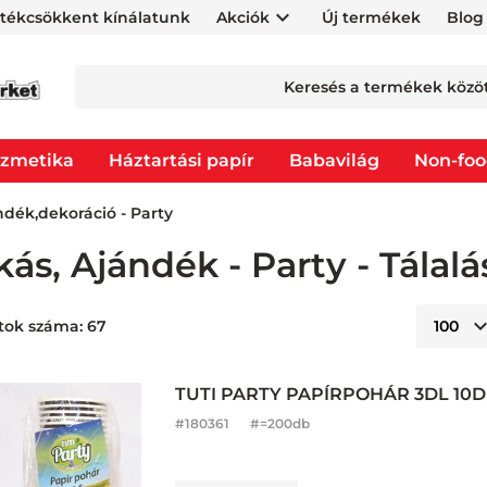
rtékcsökkent kínálatunk
Akciók
Új termékek
Blog
zmetika
Háztartási papír
Babavilág
Non-fo
ndék,dekoráció - Party
kás, Ajándék - Party - Tálalá
atok száma: 67
TUTI PARTY PAPÍRPOHÁR 3DL 10
#
180361
#=200db