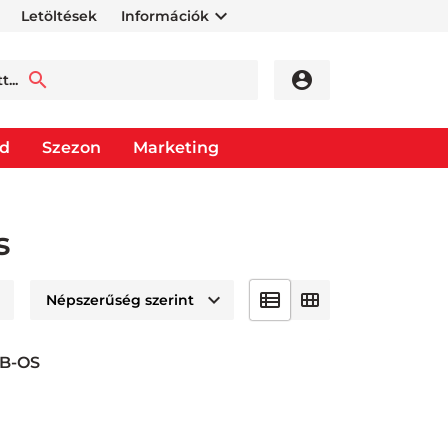
Letöltések
Információk
od
Szezon
Marketing
s
DB-OS