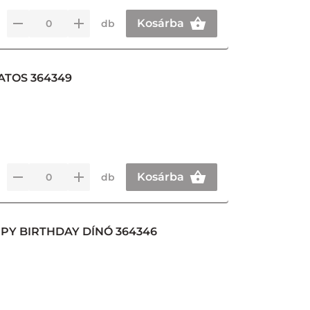
Kosárba
db
ATOS 364349
Kosárba
db
PY BIRTHDAY DÍNÓ 364346