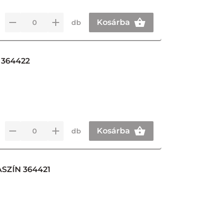
Kosárba
db
 364422
Kosárba
db
SZÍN 364421