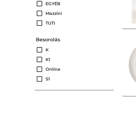
EGYÉB
Mazzini
TUTI
Besorolás
K
K1
Online
S1
ÚJ