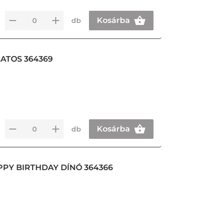
Kosárba
db
ATOS 364369
Kosárba
db
PPY BIRTHDAY DÍNÓ 364366