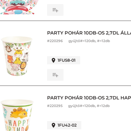
PARTY POHÁR 10DB-OS 2,7DL ÁLL
#
220296
gyűjtő#=120db, #=12db
1FU58-01
PARTY POHÁR 10DB-OS 2,7DL HAP
#
220295
gyűjtő#=120db, #=12db
1FU42-02