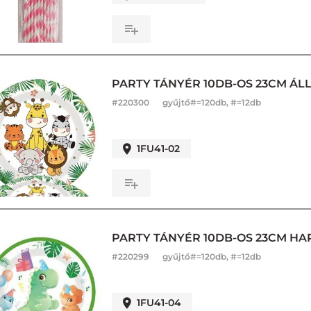
PARTY TÁNYÉR 10DB-OS 23CM ÁLL
#
220300
gyűjtő#=120db, #=12db
1FU41-02
PARTY TÁNYÉR 10DB-OS 23CM HA
#
220299
gyűjtő#=120db, #=12db
1FU41-04