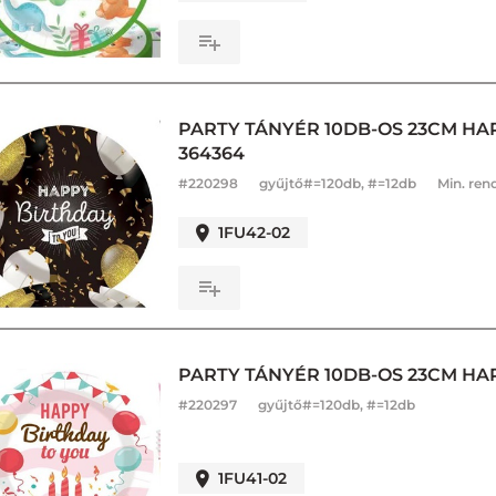
PARTY TÁNYÉR 10DB-OS 23CM HA
364364
#
220298
gyűjtő#=120db, #=12db
Min. ren
1FU42-02
PARTY TÁNYÉR 10DB-OS 23CM HA
#
220297
gyűjtő#=120db, #=12db
1FU41-02