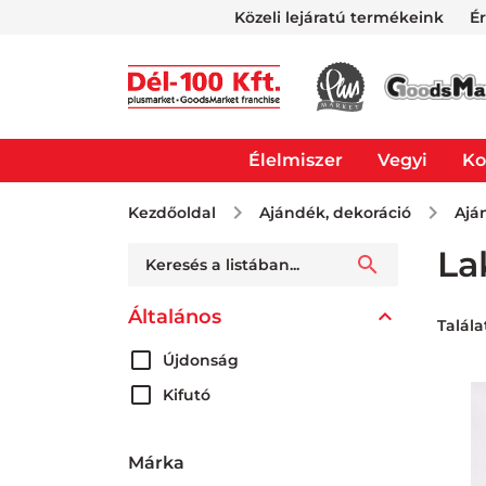
Közeli lejáratú termékeink
É
Élelmiszer
Vegyi
Ko
Kezdőoldal
Ajándék, dekoráció
Ajá
La
Általános
Talál
Újdonság
Kifutó
Márka