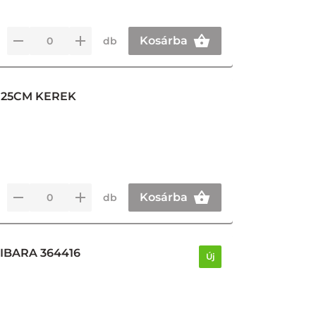
Kosárba
db
 25CM KEREK
Kosárba
db
IBARA 364416
Új