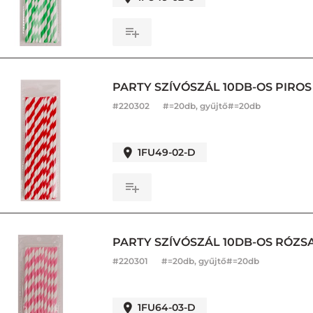
PARTY SZÍVÓSZÁL 10DB-OS PIROS
#
220302
#=20db, gyűjtő#=20db
1FU49-02-D
PARTY SZÍVÓSZÁL 10DB-OS RÓZSA
#
220301
#=20db, gyűjtő#=20db
1FU64-03-D