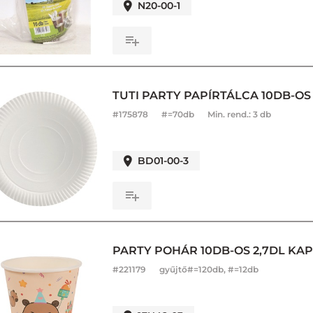
N20-00-1
TUTI PARTY PAPÍRTÁLCA 10DB-OS
#
175878
#=70db
Min. rend.:
3 db
BD01-00-3
PARTY POHÁR 10DB-OS 2,7DL KAP
#
221179
gyűjtő#=120db, #=12db