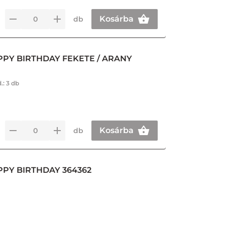
Kosárba
db
PPY BIRTHDAY FEKETE / ARANY
d.:
3 db
Kosárba
db
PPY BIRTHDAY 364362