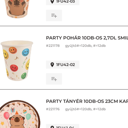
1FU42-03
PARTY POHÁR 10DB-OS 2,7DL SMI
#
221178
gyűjtő#=120db, #=12db
1FU42-02
PARTY TÁNYÉR 10DB-OS 23CM KA
#
221176
gyűjtő#=120db, #=12db