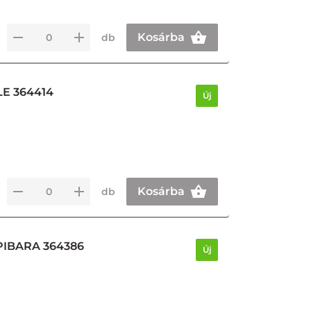
Kosárba
db
LE 364414
Új
Kosárba
db
PIBARA 364386
Új