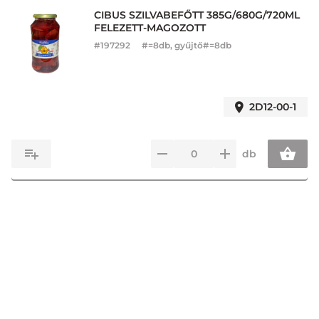
CIBUS SZILVABEFŐTT 385G/680G/720ML
FELEZETT-MAGOZOTT
#
197292
#=8db, gyűjtő#=8db
2D12-00-1
db