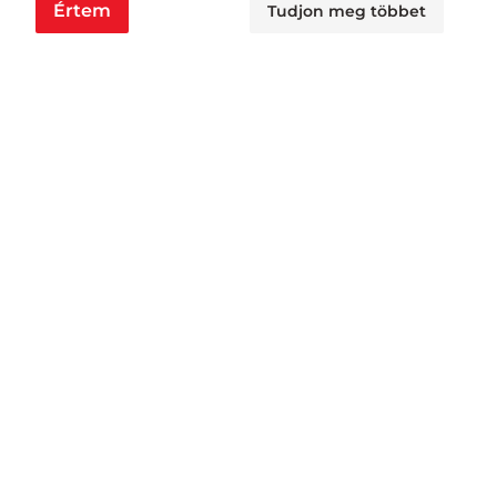
Értem
Tudjon meg többet
Nyitvatartás
Nagyraktár:
H - Cs: 6:00 - 16:30, P: 6:00 - 14:30
Busa raktár:
H - Cs: 6:00 - 14:30, P: 6:00 - 14:00
Jövedéki raktár:
H - P: 6:00 - 13:00
Áruátvétel:
H - Cs: 6:00 - 15:30, P: 6:00 - 11:00