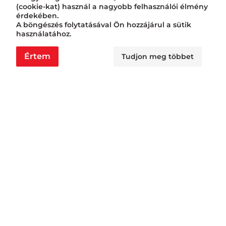
(cookie-kat) használ a nagyobb felhasználói élmény
érdekében.
A böngészés folytatásával Ön hozzájárul a sütik
használatához.
Értem
Tudjon meg többet
Nyitvatartás
Nagyraktár:
H - Cs: 6:00 - 16:30, P: 6:00 - 14:30
Busa raktár:
H - Cs: 6:00 - 14:30, P: 6:00 - 14:00
Jövedéki raktár: