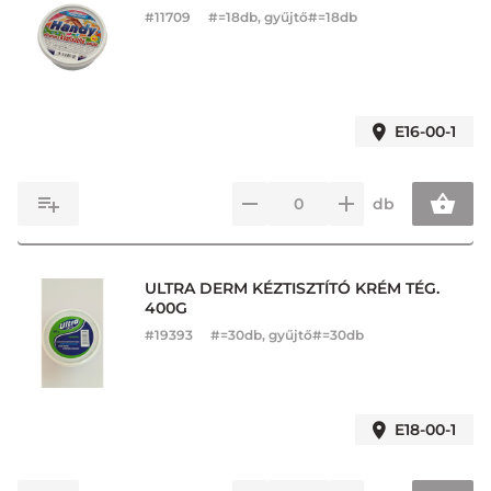
#
11709
#=18db, gyűjtő#=18db
E16-00-1
db
ULTRA DERM KÉZTISZTÍTÓ KRÉM TÉG.
400G
#
19393
#=30db, gyűjtő#=30db
E18-00-1