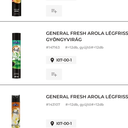
GENERAL FRESH AROLA LÉGFRISSÍT
GYÖNGYVIRÁG
#
147163
#=12db, gyűjtő#=12db
I07-00-1
GENERAL FRESH AROLA LÉGFRISSÍ
#
143107
#=12db, gyűjtő#=12db
I07-00-1