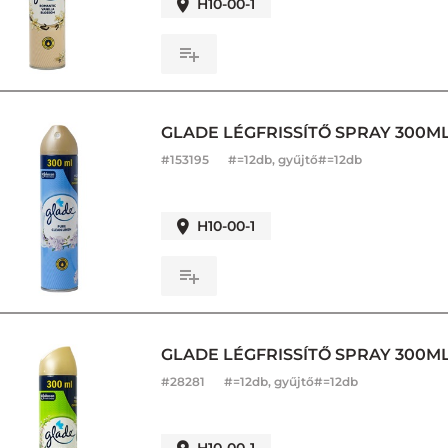
H10-00-1
GLADE LÉGFRISSÍTŐ SPRAY 300ML
#
153195
#=12db, gyűjtő#=12db
H10-00-1
GLADE LÉGFRISSÍTŐ SPRAY 300M
#
28281
#=12db, gyűjtő#=12db