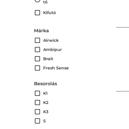
tő
Kifutó
Márka
Airwick
Ambipur
Brait
Fresh Sense
General Fresh
Besorolás
Glade
K1
Jade
K2
Sanytol
K3
Well Done
S