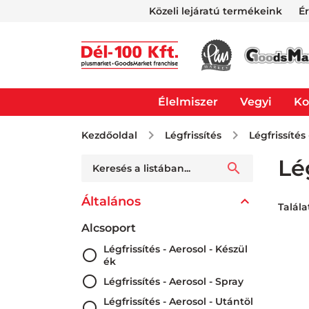
Közeli lejáratú termékeink
É
Élelmiszer
Vegyi
Ko
Kezdőoldal
Légfrissítés
Légfrissítés
Lé
Általános
Talála
Alcsoport
Légfrissítés - Aerosol - Készül
ék
Légfrissítés - Aerosol - Spray
Légfrissítés - Aerosol - Utántöl