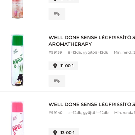
WELL DONE SENSE LÉGFRISSÍTŐ 
AROMATHERAPY
#
99139
#=12db, gyűjtő#=12db
Min. rend.:
I11-00-1
WELL DONE SENSE LÉGFRISSÍTŐ 
#
99140
#=12db, gyűjtő#=12db
Min. rend.:
I13-00-1