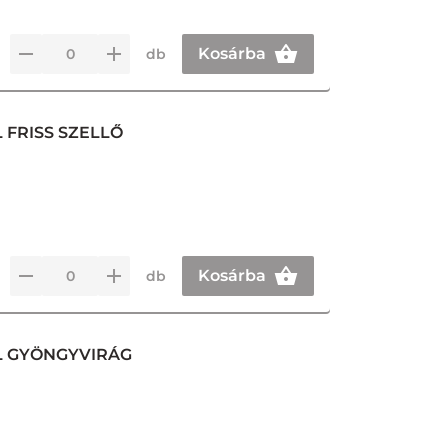
Kosárba
db
 FRISS SZELLŐ
Kosárba
db
L GYÖNGYVIRÁG