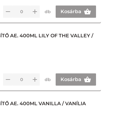
Kosárba
db
Ő AE. 400ML LILY OF THE VALLEY /
Kosárba
db
TŐ AE. 400ML VANILLA / VANÍLIA