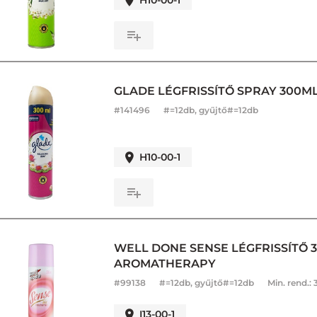
H10-00-1
GLADE LÉGFRISSÍTŐ SPRAY 300M
#
141496
#=12db, gyűjtő#=12db
H10-00-1
WELL DONE SENSE LÉGFRISSÍTŐ 3
AROMATHERAPY
#
99138
#=12db, gyűjtő#=12db
Min. rend.:
I13-00-1