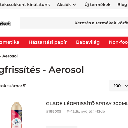
rtékcsökkent kínálatunk
Akciók
Új termékek
Blog
zmetika
Háztartási papír
Babavilág
Non-fo
 - Aerosol
gfrissítés - Aerosol
tok száma: 51
GLADE LÉGFRISSÍTŐ SPRAY 300M
#
188005
#=12db, gyűjtő#=12db