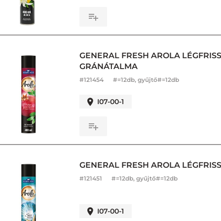
GENERAL FRESH AROLA LÉGFRISS
GRÁNÁTALMA
#
121454
#=12db, gyűjtő#=12db
I07-00-1
GENERAL FRESH AROLA LÉGFRISSÍ
#
121451
#=12db, gyűjtő#=12db
I07-00-1