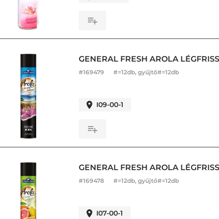
GENERAL FRESH AROLA LÉGFRISS
#
169479
#=12db, gyűjtő#=12db
I09-00-1
GENERAL FRESH AROLA LÉGFRISSÍ
#
169478
#=12db, gyűjtő#=12db
I07-00-1