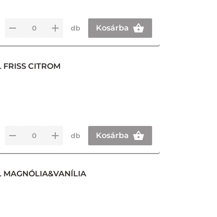
Kosárba
db
 FRISS CITROM
Kosárba
db
L MAGNÓLIA&VANÍLIA