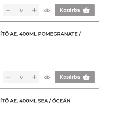
Kosárba
db
ÍTŐ AE. 400ML POMEGRANATE /
Kosárba
db
TŐ AE. 400ML SEA / ÓCEÁN