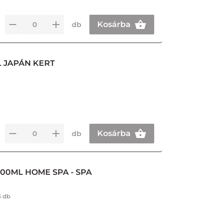
Kosárba
db
L JAPÁN KERT
Kosárba
db
00ML HOME SPA - SPA
3 db