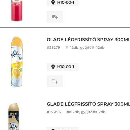
H10-00-1
GLADE LÉGFRISSÍTŐ SPRAY 300ML
#
28279
#=12db, gyűjtő#=12db
H10-00-1
GLADE LÉGFRISSÍTŐ SPRAY 300M
#
153196
#=12db, gyűjtő#=12db