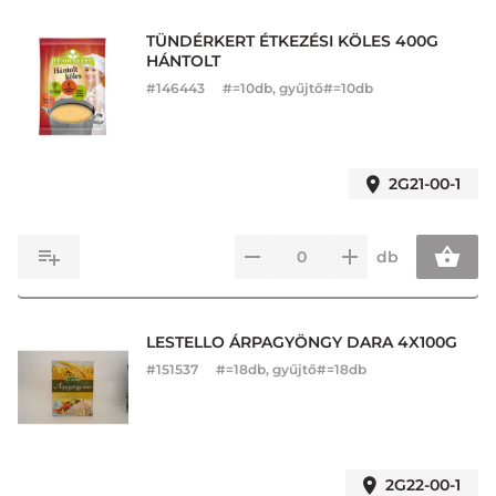
TÜNDÉRKERT ÉTKEZÉSI KÖLES 400G
HÁNTOLT
#
146443
#=10db, gyűjtő#=10db
2G21-00-1
db
LESTELLO ÁRPAGYÖNGY DARA 4X100G
#
151537
#=18db, gyűjtő#=18db
2G22-00-1