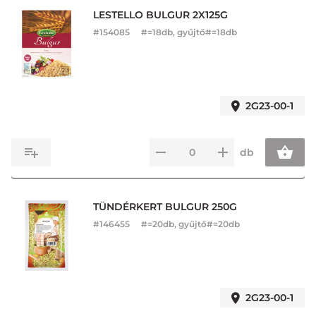
LESTELLO BULGUR 2X125G
#
154085
#=18db, gyűjtő#=18db
2G23-00-1
db
TÜNDÉRKERT BULGUR 250G
#
146455
#=20db, gyűjtő#=20db
2G23-00-1