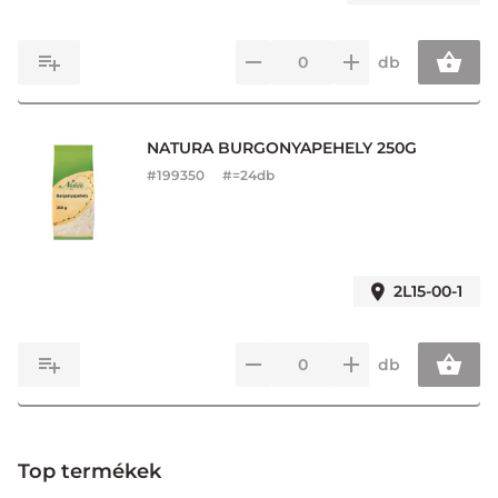
db
NATURA BURGONYAPEHELY 250G
#
199350
#=24db
2L15-00-1
db
Top termékek