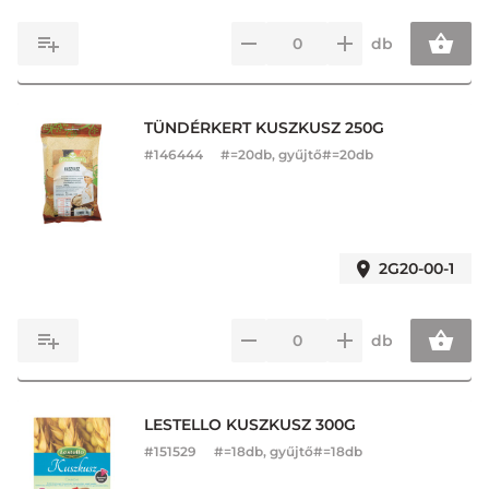
db
TÜNDÉRKERT KUSZKUSZ 250G
#
146444
#=20db, gyűjtő#=20db
2G20-00-1
db
LESTELLO KUSZKUSZ 300G
#
151529
#=18db, gyűjtő#=18db