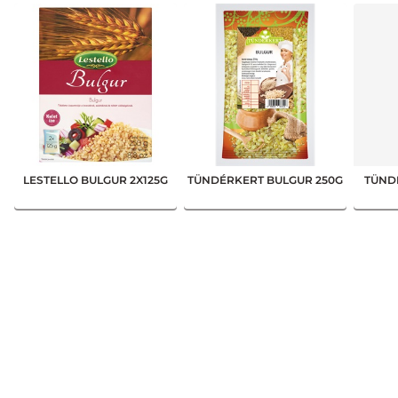
LESTELLO BULGUR 2X125G
TÜNDÉRKERT BULGUR 250G
TÜND