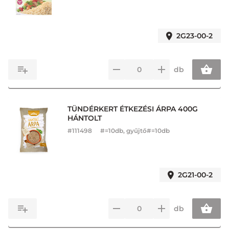
2G23-00-2
db
TÜNDÉRKERT ÉTKEZÉSI ÁRPA 400G
HÁNTOLT
#
111498
#=10db, gyűjtő#=10db
2G21-00-2
db