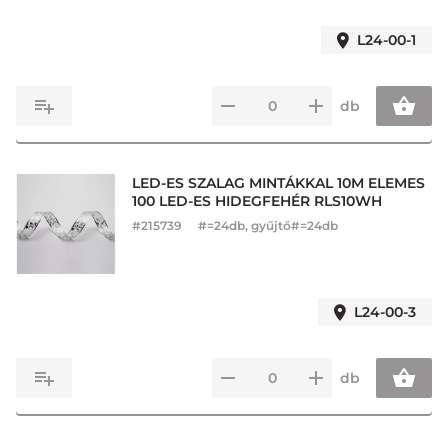
L24-00-1
db
LED-ES SZALAG MINTÁKKAL 10M ELEMES
100 LED-ES HIDEGFEHÉR RLS10WH
#
215739
#=24db, gyűjtő#=24db
L24-00-3
db