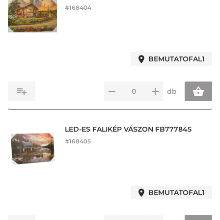
#
168404
BEMUTATOFAL1
db
LED-ES FALIKÉP VÁSZON FB777845
#
168405
BEMUTATOFAL1