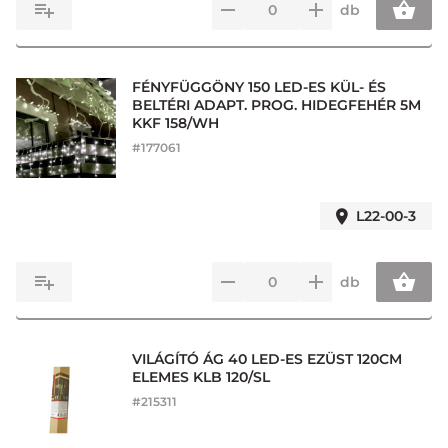
db
FÉNYFÜGGÖNY 150 LED-ES KÜL- ÉS
BELTÉRI ADAPT. PROG. HIDEGFEHÉR 5M
KKF 158/WH
#
177061
L22-00-3
db
VILÁGÍTÓ ÁG 40 LED-ES EZÜST 120CM
ELEMES KLB 120/SL
#
215311