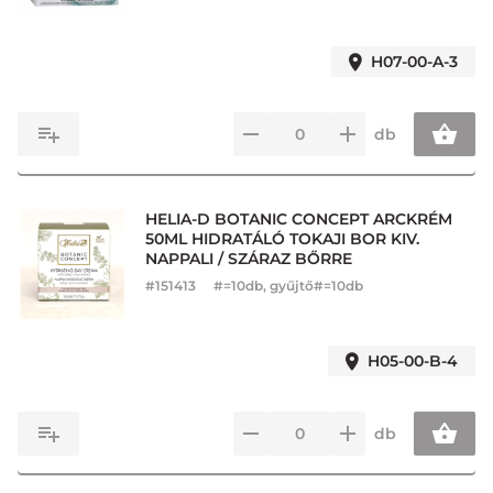
H07-00-A-3
db
HELIA-D BOTANIC CONCEPT ARCKRÉM
50ML HIDRATÁLÓ TOKAJI BOR KIV.
NAPPALI / SZÁRAZ BŐRRE
#
151413
#=10db, gyűjtő#=10db
H05-00-B-4
db