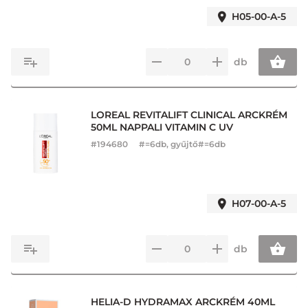
H05-00-A-5
db
LOREAL REVITALIFT CLINICAL ARCKRÉM
50ML NAPPALI VITAMIN C UV
#
194680
#=6db, gyűjtő#=6db
H07-00-A-5
db
HELIA-D HYDRAMAX ARCKRÉM 40ML