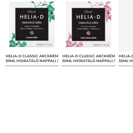
HELIA-D CLASSIC ARCKRÉM
HELIA-D CLASSIC ARCKRÉM
HELIA-
50ML HIDRATÁLÓ NAPPALI /
50ML HIDRATÁLÓ NAPPALI /
50ML H
NORMÁL BŐRRE
EXTRA SZÁRAZ BŐRRE
ÉR