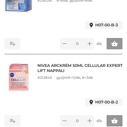
#
216336
#=6db, gyűjtő#=6db
H07-00-B-3
db
NIVEA ARCKRÉM 50ML CELLULAR EXPERT
LIFT NAPPALI
#
213843
gyűjtő#=12db, #=3db
H07-00-B-2
db