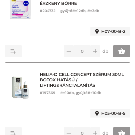
ÉRZKENY BŐRRE
#
204732
gyűjtő#=12db, #=3db
H07-00-B-2
db
HELIA-D CELL CONCEPT SZÉRUM 30ML
BOTOX HATÁSÚ /
LIFTING&RÁNCTALANÍTÁS
#
197569
#=10db, gyűjtő#=10db
H05-00-B-5
db