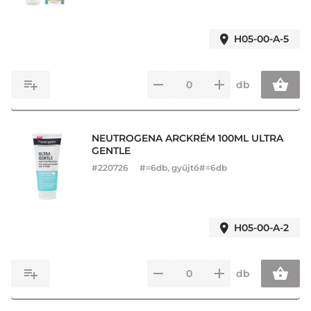
H05-00-A-5
db
NEUTROGENA ARCKRÉM 100ML ULTRA
GENTLE
#
220726
#=6db, gyűjtő#=6db
H05-00-A-2
db