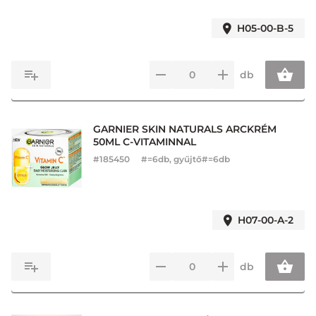
H05-00-B-5
db
GARNIER SKIN NATURALS ARCKRÉM
50ML C-VITAMINNAL
#
185450
#=6db, gyűjtő#=6db
H07-00-A-2
db