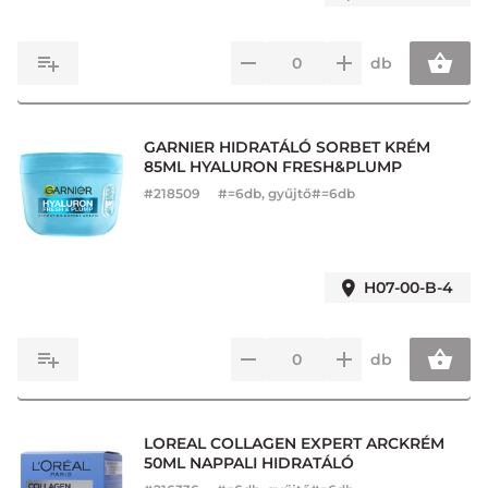
db
GARNIER HIDRATÁLÓ SORBET KRÉM
85ML HYALURON FRESH&PLUMP
#
218509
#=6db, gyűjtő#=6db
H07-00-B-4
db
LOREAL COLLAGEN EXPERT ARCKRÉM
50ML NAPPALI HIDRATÁLÓ