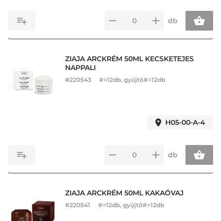
db
ZIAJA ARCKRÉM 50ML KECSKETEJES
NAPPALI
#
220543
#=12db, gyűjtő#=12db
H05-00-A-4
db
ZIAJA ARCKRÉM 50ML KAKAÓVAJ
#
220541
#=12db, gyűjtő#=12db