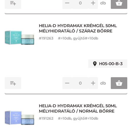
db
HELIA-D HYDRAMAX KRÉMGÉL 50ML
MÉLYHIDRATÁLÓ / SZÁRAZ BŐRRE
#
191263
#=10db, gyűjtő#=10db
H05-00-B-3
db
HELIA-D HYDRAMAX KRÉMGÉL 50ML
MÉLYHIDRATÁLÓ / NORMÁL BŐRRE
#
191262
#=10db, gyűjtő#=10db