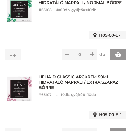
HIDRATÁLÓ NAPPALI / NORMÁL BŐRRE
#
65108
#=10db, gyűjtő#=10db
H05-00-B-1
db
HELIA-D CLASSIC ARCKRÉM 50ML
HIDRATÁLÓ NAPPALI / EXTRA SZÁRAZ
BŐRRE
#
65107
#=10db, gyűjtő#=10db
H05-00-B-1