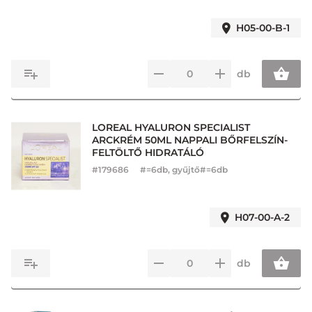
H05-00-B-1
db
LOREAL HYALURON SPECIALIST
ARCKRÉM 50ML NAPPALI BŐRFELSZÍN-
FELTÖLTŐ HIDRATÁLÓ
#
179686
#=6db, gyűjtő#=6db
H07-00-A-2
db