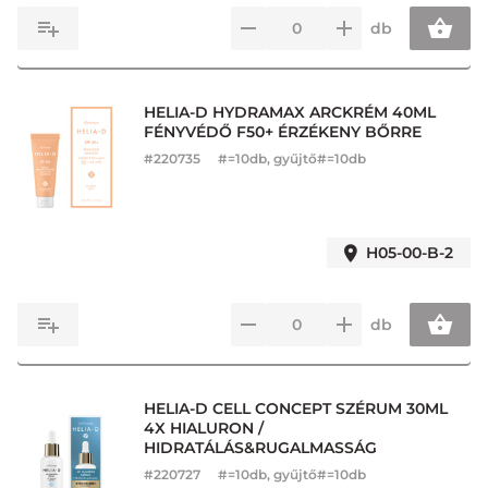
db
HELIA-D HYDRAMAX ARCKRÉM 40ML
FÉNYVÉDŐ F50+ ÉRZÉKENY BŐRRE
#
220735
#=10db, gyűjtő#=10db
H05-00-B-2
db
HELIA-D CELL CONCEPT SZÉRUM 30ML
4X HIALURON /
HIDRATÁLÁS&RUGALMASSÁG
#
220727
#=10db, gyűjtő#=10db