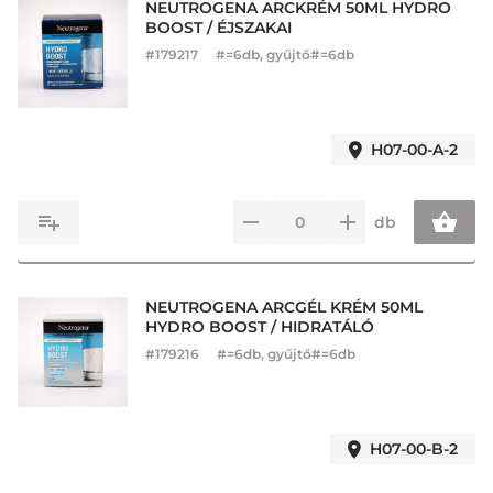
NEUTROGENA ARCKRÉM 50ML HYDRO
BOOST / ÉJSZAKAI
#
179217
#=6db, gyűjtő#=6db
H07-00-A-2
db
NEUTROGENA ARCGÉL KRÉM 50ML
HYDRO BOOST / HIDRATÁLÓ
#
179216
#=6db, gyűjtő#=6db
H07-00-B-2