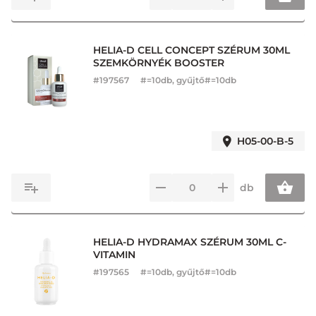
HELIA-D CELL CONCEPT SZÉRUM 30ML
SZEMKÖRNYÉK BOOSTER
#
197567
#=10db, gyűjtő#=10db
H05-00-B-5
db
HELIA-D HYDRAMAX SZÉRUM 30ML C-
VITAMIN
#
197565
#=10db, gyűjtő#=10db