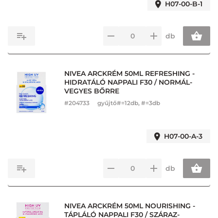
H07-00-B-1
db
NIVEA ARCKRÉM 50ML REFRESHING -
HIDRATÁLÓ NAPPALI F30 / NORMÁL-
VEGYES BŐRRE
#
204733
gyűjtő#=12db, #=3db
H07-00-A-3
db
NIVEA ARCKRÉM 50ML NOURISHING -
TÁPLÁLÓ NAPPALI F30 / SZÁRAZ-