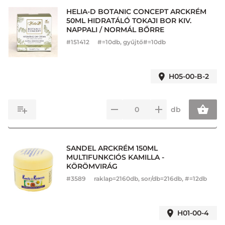
HELIA-D BOTANIC CONCEPT ARCKRÉM
50ML HIDRATÁLÓ TOKAJI BOR KIV.
NAPPALI / NORMÁL BŐRRE
#
151412
#=10db, gyűjtő#=10db
H05-00-B-2
db
SANDEL ARCKRÉM 150ML
MULTIFUNKCIÓS KAMILLA -
KÖRÖMVIRÁG
#
3589
raklap=2160db, sor/db=216db, #=12db
H01-00-4