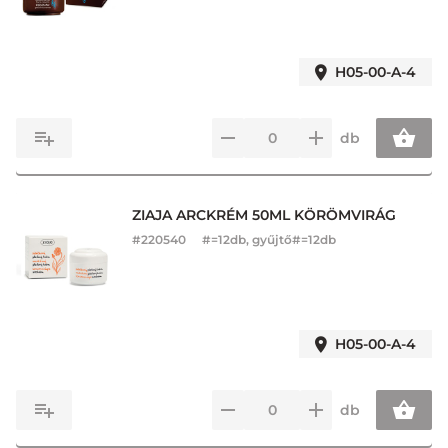
H05-00-A-4
db
ZIAJA ARCKRÉM 50ML KÖRÖMVIRÁG
#
220540
#=12db, gyűjtő#=12db
H05-00-A-4
db