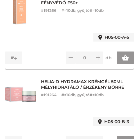
FÉNYVÉDŐ F50+
#
191266
#=10db, gyűjtő#=10db
H05-00-A-5
db
HELIA-D HYDRAMAX KRÉMGÉL 50ML
MÉLYHIDRATÁLÓ / ÉRZÉKENY BŐRRE
#
191264
#=10db, gyűjtő#=10db
H05-00-B-3