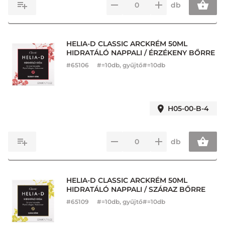
db
HELIA-D CLASSIC ARCKRÉM 50ML
HIDRATÁLÓ NAPPALI / ÉRZÉKENY BŐRRE
#
65106
#=10db, gyűjtő#=10db
H05-00-B-4
db
HELIA-D CLASSIC ARCKRÉM 50ML
HIDRATÁLÓ NAPPALI / SZÁRAZ BŐRRE
#
65109
#=10db, gyűjtő#=10db