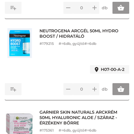
db
NEUTROGENA ARCGÉL 50ML HYDRO
BOOST / HIDRATÁLÓ
#
179215
#=6db, gyűjtő#=6db
H07-00-A-2
db
GARNIER SKIN NATURALS ARCKRÉM
50ML HYALURONIC ALOE / SZÁRAZ -
ÉRZÉKENY BŐRRE
#
175361
#=6db, gyűjtő#=6db