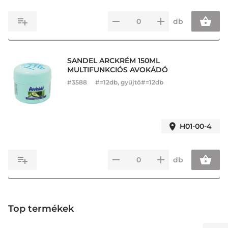
db
SANDEL ARCKRÉM 150ML
MULTIFUNKCIÓS AVOKÁDÓ
#
3588
#=12db, gyűjtő#=12db
H01-00-4
db
Top termékek