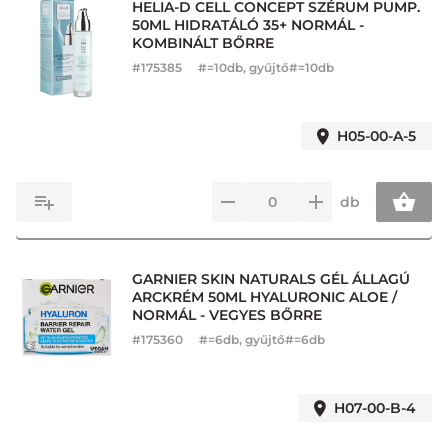
HELIA-D CELL CONCEPT SZÉRUM PUMP.
50ML HIDRATÁLÓ 35+ NORMÁL -
KOMBINÁLT BŐRRE
#
175385
#=10db, gyűjtő#=10db
H05-00-A-5
db
GARNIER SKIN NATURALS GÉL ÁLLAGÚ
ARCKRÉM 50ML HYALURONIC ALOE /
NORMÁL - VEGYES BŐRRE
#
175360
#=6db, gyűjtő#=6db
H07-00-B-4