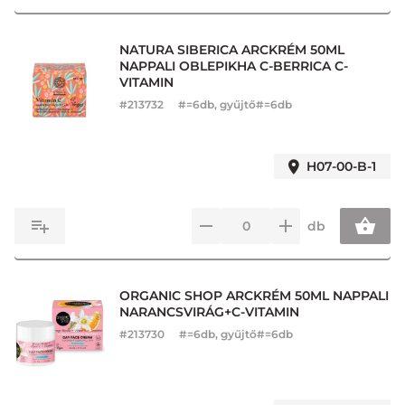
NATURA SIBERICA ARCKRÉM 50ML
NAPPALI OBLEPIKHA C-BERRICA C-
VITAMIN
#
213732
#=6db, gyűjtő#=6db
H07-00-B-1
db
ORGANIC SHOP ARCKRÉM 50ML NAPPALI
NARANCSVIRÁG+C-VITAMIN
#
213730
#=6db, gyűjtő#=6db