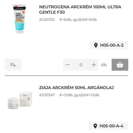
NEUTROGENA ARCKRÉM 100ML ULTRA
GENTLE F30
#
220725
#=6db, gyűjtő#=6db
H05-00-A-2
db
ZIAJA ARCKRÉM 50ML ARGÁNOLAJ
#
220547
#=12db, gyűjtő#=12db
H05-00-A-4