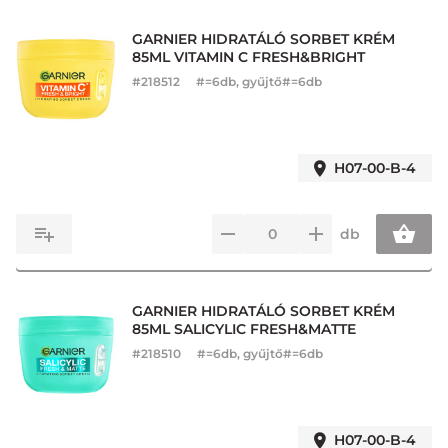
GARNIER HIDRATÁLÓ SORBET KRÉM
85ML VITAMIN C FRESH&BRIGHT
#
218512
#=6db, gyűjtő#=6db
H07-00-B-4
db
GARNIER HIDRATÁLÓ SORBET KRÉM
85ML SALICYLIC FRESH&MATTE
#
218510
#=6db, gyűjtő#=6db
H07-00-B-4