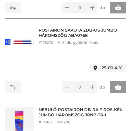
db
POSTAIRON SAKOTA 2DB-OS JUMBO
HÁROMSZÖG ABA0768
#
175272
#=24db, gyűjtő#=24db
L25-00-4-Y
db
NEBULÓ POSTAIRON DB-RA PIROS-KÉK
JUMBÓ HÁROMSZÖG JRNB-TR-1
#
175162
#=12db