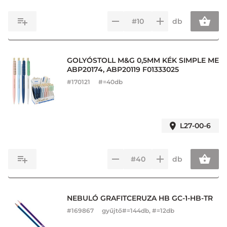
db
GOLYÓSTOLL M&G 0,5MM KÉK SIMPLE ME
ABP20174, ABP20119 F01333025
#
170121
#=40db
L27-00-6
db
NEBULÓ GRAFITCERUZA HB GC-1-HB-TR
#
169867
gyűjtő#=144db, #=12db