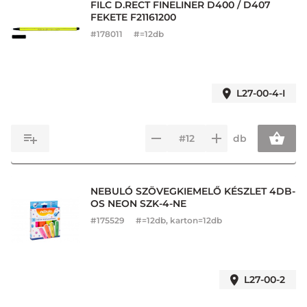
FILC D.RECT FINELINER D400 / D407
FEKETE F21161200
#
178011
#=12db
L27-00-4-I
db
NEBULÓ SZÖVEGKIEMELŐ KÉSZLET 4DB-
OS NEON SZK-4-NE
#
175529
#=12db, karton=12db
L27-00-2