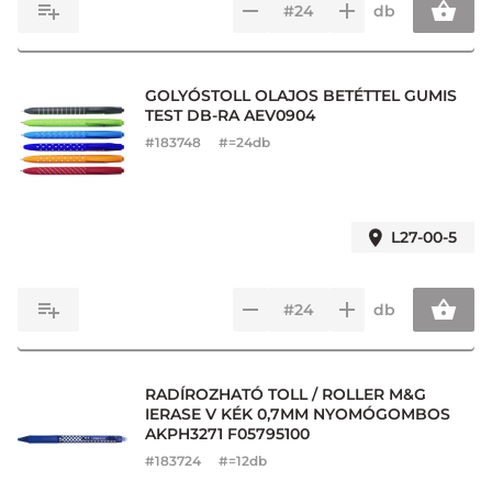
db
GOLYÓSTOLL OLAJOS BETÉTTEL GUMIS
TEST DB-RA AEV0904
#
183748
#=24db
L27-00-5
db
RADÍROZHATÓ TOLL / ROLLER M&G
IERASE V KÉK 0,7MM NYOMÓGOMBOS
AKPH3271 F05795100
#
183724
#=12db