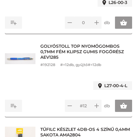
L26-00-3
db
GOLYÓSTOLL TOP NYOMÓGOMBOS
0,7MM FÉM KLIPSZ GUMIS FOGÓRÉSZ
AEV1285
#
192128
#=12db, gyűjtő#=12db
L27-00-4-L
db
TŰFILC KÉSZLET 4DB-OS 4 SZÍNŰ 0,4MM
SAKOTA AMA2804