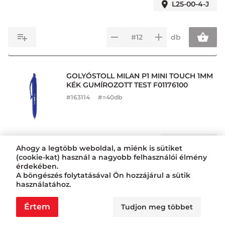
L25-00-4-J
db
GOLYÓSTOLL MILAN P1 MINI TOUCH 1MM
KÉK GUMÍROZOTT TEST F01176100
#
163114
#=40db
L27-00-5
Ahogy a legtöbb weboldal, a miénk is sütiket
(cookie-kat) használ a nagyobb felhasználói élmény
érdekében.
db
A böngészés folytatásával Ön hozzájárul a sütik
használatához.
Értem
Tudjon meg többet
GOLYÓSTOLL M&G 0,5MM AROMA
ABP87673 F01333024