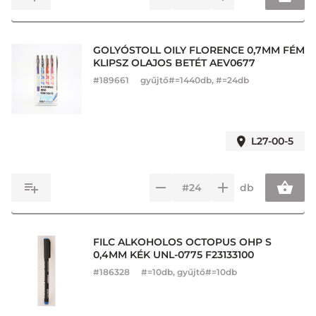
GOLYÓSTOLL OILY FLORENCE 0,7MM FÉM
KLIPSZ OLAJOS BETÉT AEV0677
#
189661
gyűjtő#=1440db, #=24db
L27-00-5
db
FILC ALKOHOLOS OCTOPUS OHP S
0,4MM KÉK UNL-0775 F23133100
#
186328
#=10db, gyűjtő#=10db