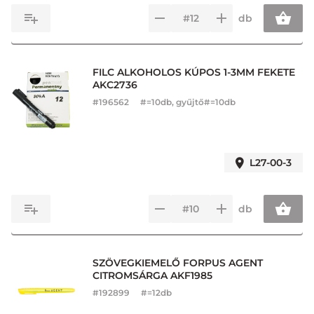
db
FILC ALKOHOLOS KÚPOS 1-3MM FEKETE
AKC2736
#
196562
#=10db, gyűjtő#=10db
L27-00-3
db
SZÖVEGKIEMELŐ FORPUS AGENT
CITROMSÁRGA AKF1985
#
192899
#=12db