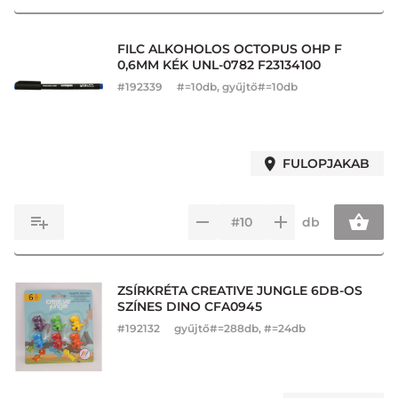
FILC ALKOHOLOS OCTOPUS OHP F
0,6MM KÉK UNL-0782 F23134100
#
192339
#=10db, gyűjtő#=10db
FULOPJAKAB
db
ZSÍRKRÉTA CREATIVE JUNGLE 6DB-OS
SZÍNES DINO CFA0945
#
192132
gyűjtő#=288db, #=24db