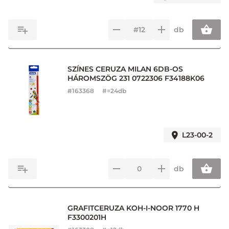
db
SZÍNES CERUZA MILAN 6DB-OS
HÁROMSZÖG 231 0722306 F34188K06
#
163368
#=24db
L23-00-2
db
GRAFITCERUZA KOH-I-NOOR 1770 H
F3300201H