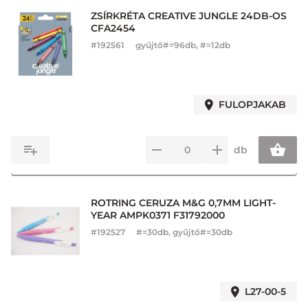
ZSÍRKRÉTA CREATIVE JUNGLE 24DB-OS
CFA2454
#
192561
gyűjtő#=96db, #=12db
FULOPJAKAB
db
ROTRING CERUZA M&G 0,7MM LIGHT-
YEAR AMPK0371 F31792000
#
192527
#=30db, gyűjtő#=30db
L27-00-5