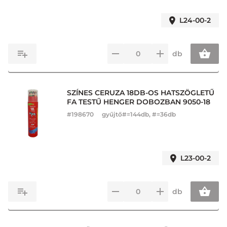
L24-00-2
db
SZÍNES CERUZA 18DB-OS HATSZÖGLETŰ
FA TESTŰ HENGER DOBOZBAN 9050-18
#
198670
gyűjtő#=144db, #=36db
L23-00-2
db