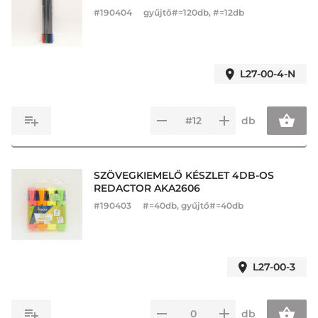
#
190404
gyűjtő#=120db, #=12db
L27-00-4-N
db
SZÖVEGKIEMELŐ KÉSZLET 4DB-OS
REDACTOR AKA2606
#
190403
#=40db, gyűjtő#=40db
L27-00-3
db