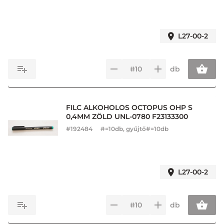
L27-00-2
db
FILC ALKOHOLOS OCTOPUS OHP S
0,4MM ZÖLD UNL-0780 F23133300
#
192484
#=10db, gyűjtő#=10db
L27-00-2
db