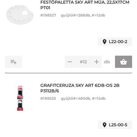
FESTŐPALETTA SKY ART MŰA. 22,5X17CM
PT01
#
198527
gyűjtő#=288db, #=12db
L22-00-2
db
GRAFITCERUZA SKY ART 6DB-OS 2B
P3112B/6
#
198525
gyűjtő#=480db, #=12db
L25-00-5