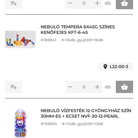
db
NEBULÓ TEMPERA 6X45G SZÍNES
KENŐFEJES KFT-6-45
#
198841
#=16db, gyűjtő#=16db
L22-00-3
db
NEBULÓ VÍZFESTÉK 12 GYÖNGYHÁZ SZÍN
30MM-ES + ECSET NVF-30-12-PEARL
#
198834
#=12db, gyűjtő#=12db