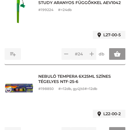
STUDY ARANYOS FÜGGŐKKEL AEV1042
#
199224
#=24db
L27-00-5
db
NEBULÓ TEMPERA 6X25ML SZÍNES
TÉGELYES NTF-25-6
#
198850
#=12db, gyűjtő#=12db
L22-00-2