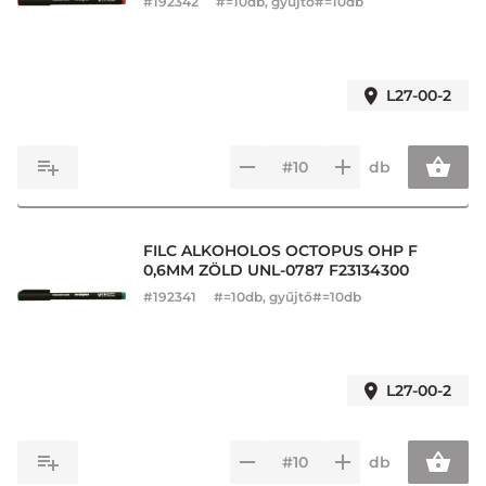
#
192342
#=10db, gyűjtő#=10db
L27-00-2
db
FILC ALKOHOLOS OCTOPUS OHP F
0,6MM ZÖLD UNL-0787 F23134300
#
192341
#=10db, gyűjtő#=10db
L27-00-2
db