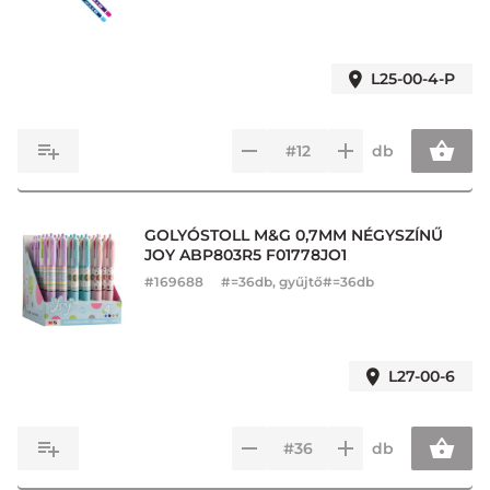
L25-00-4-P
db
GOLYÓSTOLL M&G 0,7MM NÉGYSZÍNŰ
JOY ABP803R5 F01778JO1
#
169688
#=36db, gyűjtő#=36db
L27-00-6
db