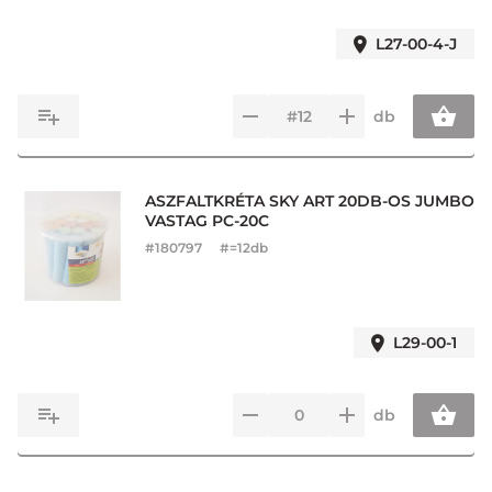
L27-00-4-J
db
ASZFALTKRÉTA SKY ART 20DB-OS JUMBO
VASTAG PC-20C
#
180797
#=12db
L29-00-1
db