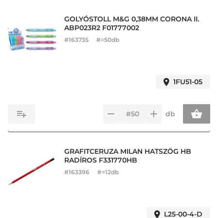
GOLYÓSTOLL M&G 0,38MM CORONA II.
ABP023R2 F01777002
#
163735
#=50db
1FU51-05
db
GRAFITCERUZA MILAN HATSZÖG HB
RADÍROS F331770HB
#
163396
#=12db
L25-00-4-D