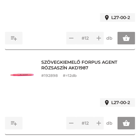
L27-00-2
db
SZÖVEGKIEMELŐ FORPUS AGENT
RÓZSASZÍN AKD1987
#
192898
#=12db
L27-00-2
db