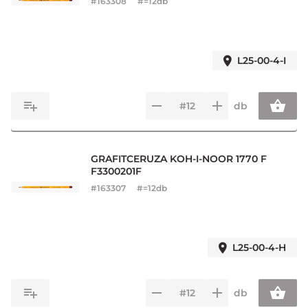
#
163308
#=12db
L25-00-4-I
db
GRAFITCERUZA KOH-I-NOOR 1770 F
F3300201F
#
163307
#=12db
L25-00-4-H
db