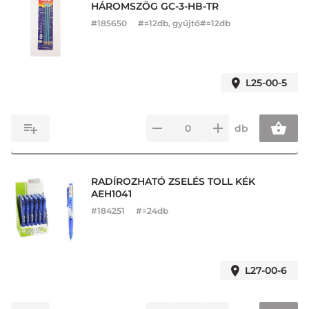
HÁROMSZÖG GC-3-HB-TR
#
185650
#=12db, gyűjtő#=12db
L25-00-5
db
RADÍROZHATÓ ZSELÉS TOLL KÉK
AEH1041
#
184251
#=24db
L27-00-6