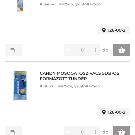
#
54464
#=25db, gyűjtő#=25db
I26-00-2
db
CANDY MOSOGATÓSZIVACS 5DB-OS
FORMÁZOTT TÜNDÉR
#
51869
#=25db, gyűjtő#=25db
I26-00-2
db