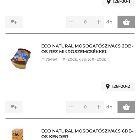
I28-00-1
db
ECO NATURAL MOSOGATÓSZIVACS 2DB-
OS RÉZ MIKROSZEMCSÉKKEL
#
175464
#=20db, gyűjtő#=20db
I28-00-2
db
ECO NATURAL MOSOGATÓSZIVACS 6DB-
OS KENDER