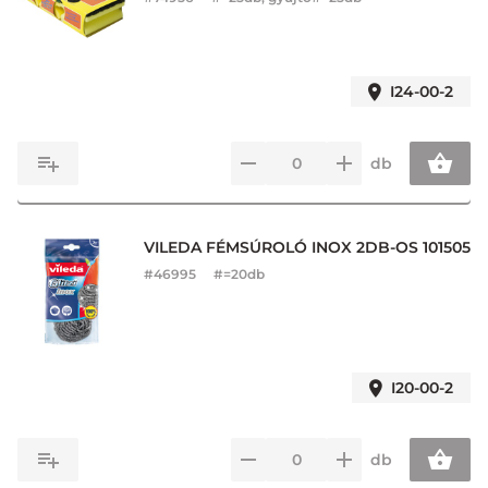
I24-00-2
db
VILEDA FÉMSÚROLÓ INOX 2DB-OS 101505
#
46995
#=20db
I20-00-2
db