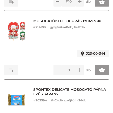
db
MOSOGATÓKEFE FIGURÁS 170493810
#
214109
gyűjtő#=48db, #=12db
J23-00-3-H
db
SPONTEX DELICATE MOSOGATÓ PÁRNA
EZÜST/ARANY
#
202594
#=24db, gyűjtő#=24db