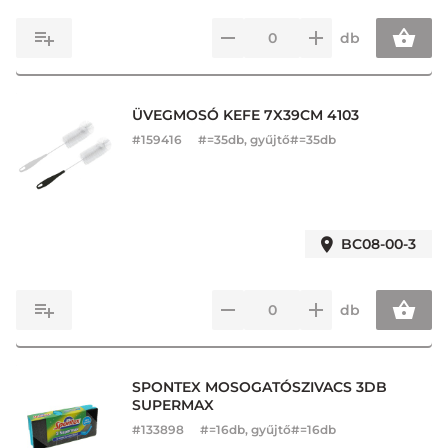
db
ÜVEGMOSÓ KEFE 7X39CM 4103
#
159416
#=35db, gyűjtő#=35db
BC08-00-3
db
SPONTEX MOSOGATÓSZIVACS 3DB
SUPERMAX
#
133898
#=16db, gyűjtő#=16db