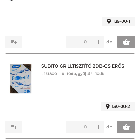
I25-00-1
db
SUBITO GRILLTISZTÍTÓ 2DB-OS ERŐS
#
131800
#=10db, gyűjtő#=10db
I30-00-2
db