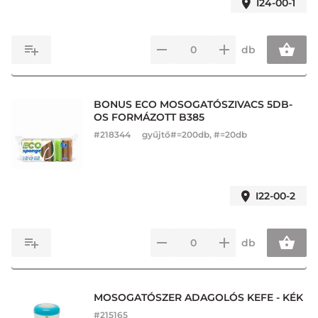
I24-00-1
db
BONUS ECO MOSOGATÓSZIVACS 5DB-
OS FORMÁZOTT B385
#
218344
gyűjtő#=200db, #=20db
I22-00-2
db
MOSOGATÓSZER ADAGOLÓS KEFE - KÉK
#
215165