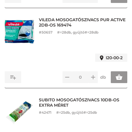
VILEDA MOSOGATÓSZIVACS PUR ACTIVE
2DB-OS 169474
#
50657
#=28db, gyűjtő#=28db
I20-00-2
db
SUBITO MOSOGATÓSZIVACS 10DB-OS
EXTRA MÉRET
#
42471
#=25db, gyűjtő#=25db