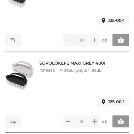
J25-00-1
db
SÚROLÓKEFE MAXI GREY 4001
#
219562
#=36db, gyűjtő#=36db
J25-00-1
db