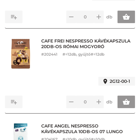
db
CAFE FREI NESPRESSO KÁVÉKAPSZULA
20DB-OS RÓMAI MOGYORÓ
#
202441
#=12db, gyűjtő#=12db
2G12-00-1
db
CAFE ANGEL NESPRESSO
KÁVÉKAPSZULA 10DB-OS 07 LUNGO
#
204167
#=10db, gyűjtő#=10db