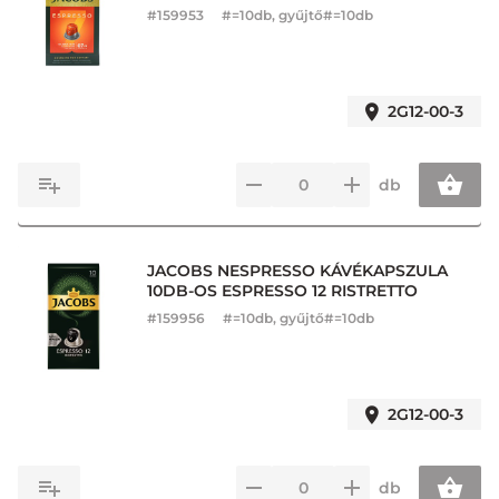
#
159953
#=10db, gyűjtő#=10db
2G12-00-3
db
JACOBS NESPRESSO KÁVÉKAPSZULA
10DB-OS ESPRESSO 12 RISTRETTO
#
159956
#=10db, gyűjtő#=10db
2G12-00-3
db