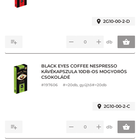
2G10-00-2-D
db
BLACK EYES COFFEE NESPRESSO
KÁVÉKAPSZULA 10DB-OS MOGYORÓS
CSOKOLÁDÉ
#
197606
#=20db, gyűjtő#=20db
2G10-00-2-C
db