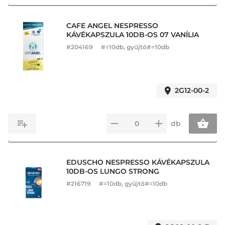
CAFE ANGEL NESPRESSO
KÁVÉKAPSZULA 10DB-OS 07 VANÍLIA
#
204169
#=10db, gyűjtő#=10db
2G12-00-2
db
EDUSCHO NESPRESSO KÁVÉKAPSZULA
10DB-OS LUNGO STRONG
#
216719
#=10db, gyűjtő#=10db