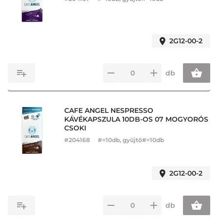
2G12-00-2
db
CAFE ANGEL NESPRESSO
KÁVÉKAPSZULA 10DB-OS 07 MOGYORÓS
CSOKI
#
204168
#=10db, gyűjtő#=10db
2G12-00-2
db