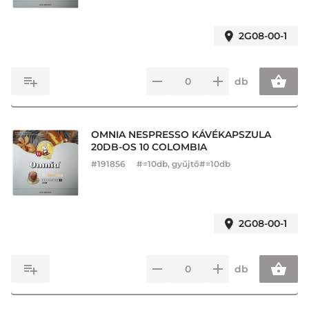
2G08-00-1
db
OMNIA NESPRESSO KÁVÉKAPSZULA
20DB-OS 10 COLOMBIA
#
191856
#=10db, gyűjtő#=10db
2G08-00-1
db