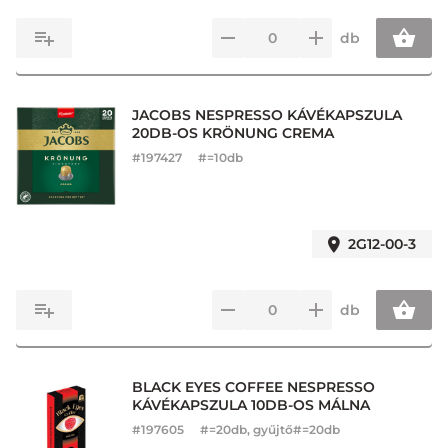
db
JACOBS NESPRESSO KÁVÉKAPSZULA
20DB-OS KRÖNUNG CREMA
#
197427
#=10db
2G12-00-3
db
BLACK EYES COFFEE NESPRESSO
KÁVÉKAPSZULA 10DB-OS MÁLNA
#
197605
#=20db, gyűjtő#=20db