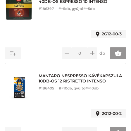
40DB-OS ESPRESSO 10 INTENSO
#
186397
#=5db, gyűjtő#=5db
2G12-00-3
db
MANTARO NESPRESSO KÁVÉKAPSZULA
10DB-OS 12 RISTRETTO INTENSO
#
186405
#=10db, gyűjtő#=10db
2G12-00-2