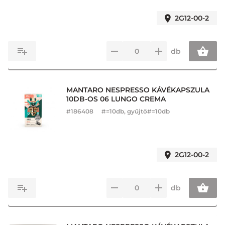
2G12-00-2
db
MANTARO NESPRESSO KÁVÉKAPSZULA
10DB-OS 06 LUNGO CREMA
#
186408
#=10db, gyűjtő#=10db
2G12-00-2
db