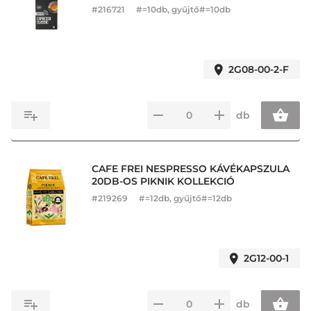
#
216721
#=10db, gyűjtő#=10db
2G08-00-2-F
db
CAFE FREI NESPRESSO KÁVÉKAPSZULA
20DB-OS PIKNIK KOLLEKCIÓ
#
219269
#=12db, gyűjtő#=12db
2G12-00-1
db