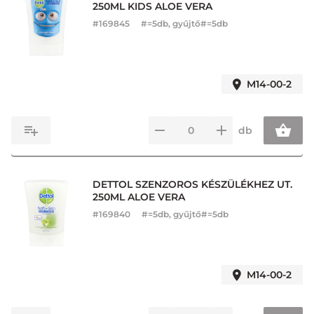
250ML KIDS ALOE VERA
#
169845
#=5db, gyűjtő#=5db
M14-00-2
db
DETTOL SZENZOROS KÉSZÜLÉKHEZ UT.
250ML ALOE VERA
#
169840
#=5db, gyűjtő#=5db
M14-00-2