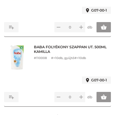
G07-00-1
db
BABA FOLYÉKONY SZAPPAN UT. 500ML
KAMILLA
#
110008
#=10db, gyűjtő#=10db
G07-00-1
db