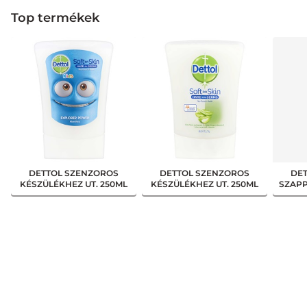
Top termékek
DETTOL SZENZOROS
DETTOL SZENZOROS
DE
KÉSZÜLÉKHEZ UT. 250ML
KÉSZÜLÉKHEZ UT. 250ML
SZAPP
KIDS ALOE VERA
ALOE VERA
V