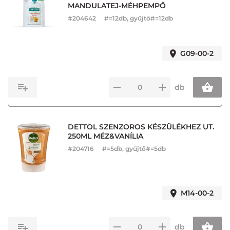
MANDULATEJ-MÉHPEMPŐ
#
204642
#=12db, gyűjtő#=12db
G09-00-2
db
DETTOL SZENZOROS KÉSZÜLÉKHEZ UT.
250ML MÉZ&VANÍLIA
#
204716
#=5db, gyűjtő#=5db
M14-00-2
db