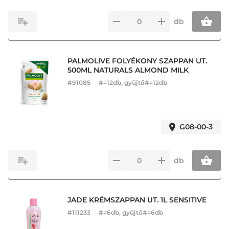
db
PALMOLIVE FOLYÉKONY SZAPPAN UT.
500ML NATURALS ALMOND MILK
#
91085
#=12db, gyűjtő#=12db
G08-00-3
db
JADE KRÉMSZAPPAN UT. 1L SENSITIVE
#
111233
#=6db, gyűjtő#=6db