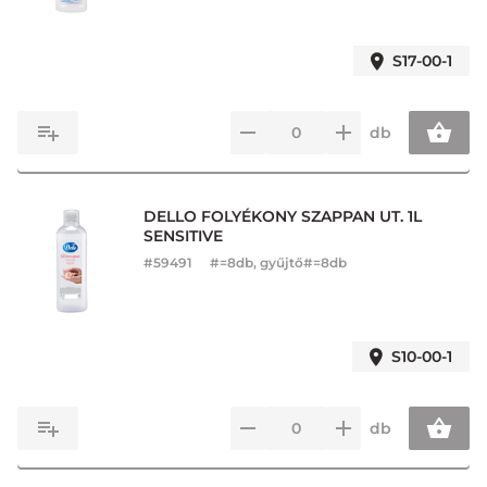
S17-00-1
db
DELLO FOLYÉKONY SZAPPAN UT. 1L
SENSITIVE
#
59491
#=8db, gyűjtő#=8db
S10-00-1
db