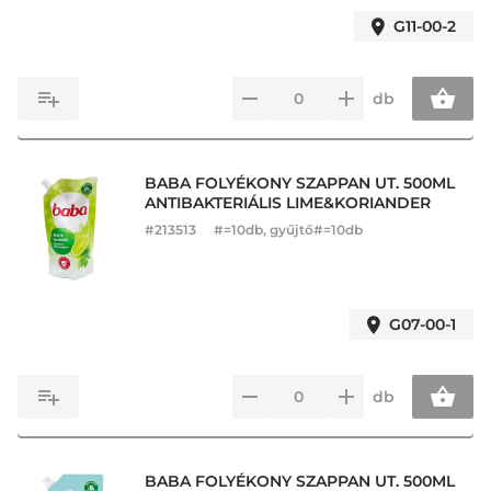
G11-00-2
db
BABA FOLYÉKONY SZAPPAN UT. 500ML
ANTIBAKTERIÁLIS LIME&KORIANDER
#
213513
#=10db, gyűjtő#=10db
G07-00-1
db
BABA FOLYÉKONY SZAPPAN UT. 500ML