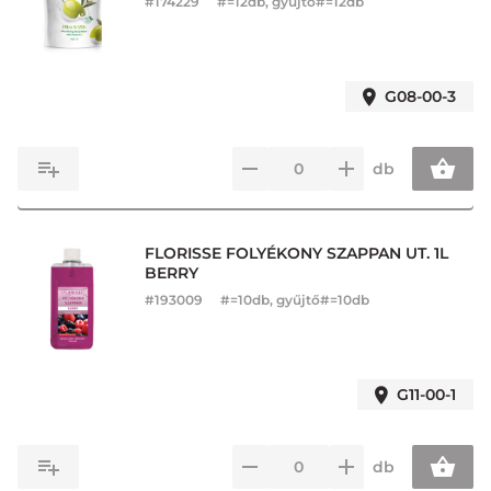
#
174229
#=12db, gyűjtő#=12db
G08-00-3
db
FLORISSE FOLYÉKONY SZAPPAN UT. 1L
BERRY
#
193009
#=10db, gyűjtő#=10db
G11-00-1
db