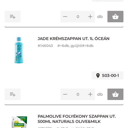
db
JADE KRÉMSZAPPAN UT. 1L ÓCEÁN
#
146043
#=6db, gyűjtő#=6db
S03-00-1
db
PALMOLIVE FOLYÉKONY SZAPPAN UT.
500ML NATURALS OLIVE&MILK