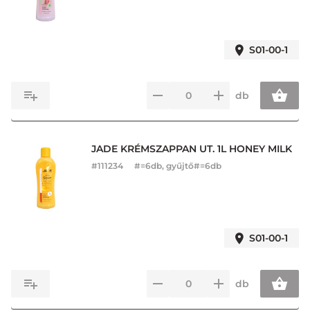
S01-00-1
db
JADE KRÉMSZAPPAN UT. 1L HONEY MILK
#
111234
#=6db, gyűjtő#=6db
S01-00-1
db