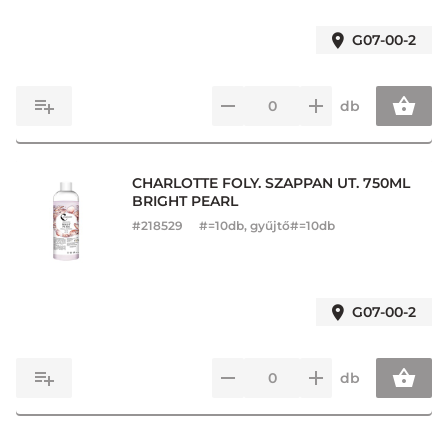
G07-00-2
db
CHARLOTTE FOLY. SZAPPAN UT. 750ML
BRIGHT PEARL
#
218529
#=10db, gyűjtő#=10db
G07-00-2
db