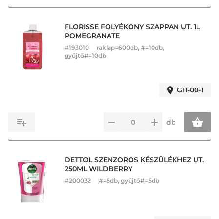
FLORISSE FOLYÉKONY SZAPPAN UT. 1L
POMEGRANATE
#
193010
raklap=600db, #=10db,
gyűjtő#=10db
G11-00-1
db
DETTOL SZENZOROS KÉSZÜLÉKHEZ UT.
250ML WILDBERRY
#
200032
#=5db, gyűjtő#=5db