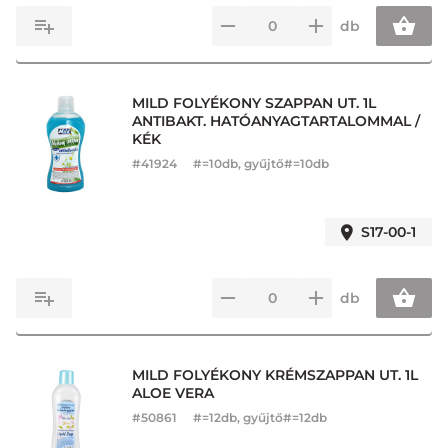
db
MILD FOLYÉKONY SZAPPAN UT. 1L
ANTIBAKT. HATÓANYAGTARTALOMMAL /
KÉK
#
41924
#=10db, gyűjtő#=10db
S17-00-1
db
MILD FOLYÉKONY KRÉMSZAPPAN UT. 1L
ALOE VERA
#
50861
#=12db, gyűjtő#=12db