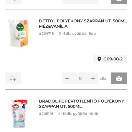
DETTOL FOLYÉKONY SZAPPAN UT. 500ML
MÉZ&VANÍLIA
#
204718
#=6db, gyűjtő#=6db
G09-00-2
db
BRADOLIFE FERTŐTLENÍTŐ FOLYÉKONY
SZAPPAN UT. 500ML
#
205101
#=10db, gyűjtő#=10db