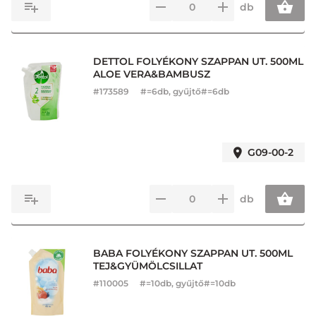
db
DETTOL FOLYÉKONY SZAPPAN UT. 500ML
ALOE VERA&BAMBUSZ
#
173589
#=6db, gyűjtő#=6db
G09-00-2
db
BABA FOLYÉKONY SZAPPAN UT. 500ML
TEJ&GYÜMÖLCSILLAT
#
110005
#=10db, gyűjtő#=10db