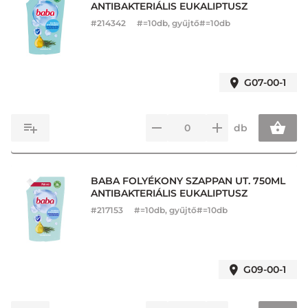
ANTIBAKTERIÁLIS EUKALIPTUSZ
#
214342
#=10db, gyűjtő#=10db
G07-00-1
db
BABA FOLYÉKONY SZAPPAN UT. 750ML
ANTIBAKTERIÁLIS EUKALIPTUSZ
#
217153
#=10db, gyűjtő#=10db
G09-00-1