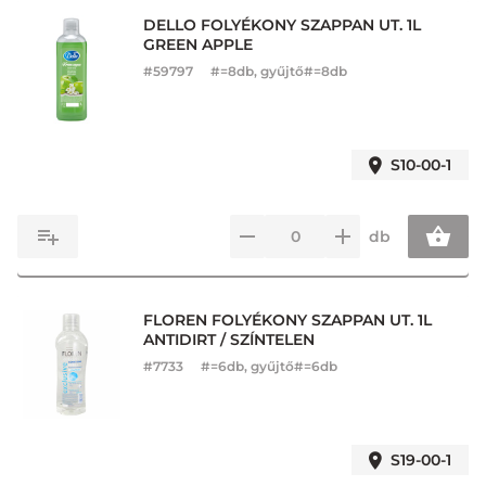
DELLO FOLYÉKONY SZAPPAN UT. 1L
GREEN APPLE
#
59797
#=8db, gyűjtő#=8db
S10-00-1
db
FLOREN FOLYÉKONY SZAPPAN UT. 1L
ANTIDIRT / SZÍNTELEN
#
7733
#=6db, gyűjtő#=6db
S19-00-1