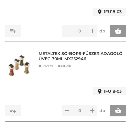
1FU18-03
db
METALTEX SÓ-BORS-FŰSZER ADAGOLÓ
ÜVEG 70ML MX252946
#
176737
#=16db
1FU18-03
db