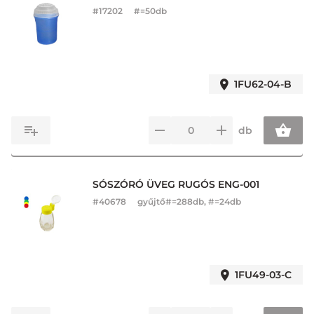
#
17202
#=50db
1FU62-04-B
db
SÓSZÓRÓ ÜVEG RUGÓS ENG-001
#
40678
gyűjtő#=288db, #=24db
1FU49-03-C