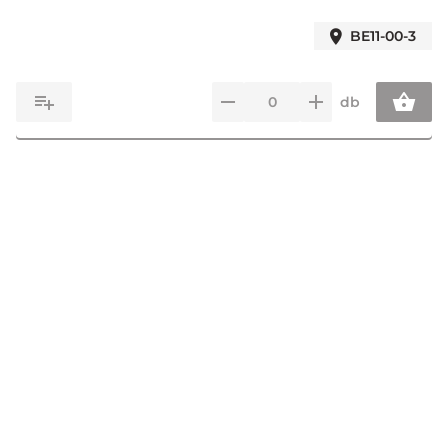
BE11-00-3
db