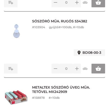
db
SÓSZÓRÓ MŰA. RUGÓS 534382
#
103904
gyűjtő#=100db, #=10db
BD08-00-3
db
METALTEX SÓSZÓRÓ ÜVEG MŰA.
TETŐVEL MX242909
#
158878
#=10db