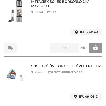
METALTEX SÓ- ÉS BORSŐRLŐ 2IN1
MX252808
#
180261
#=6db
1FU50-03-A
db
SÓSZÓRÓ ÜVEG INOX TETŐVEL ENG-002
#
190576
gyűjtő#=288db, #=24db
1FU49-03-D