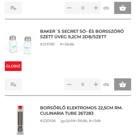
db
BAKER`S SECRET SÓ- ÉS BORSSZÓRÓ
SZETT ÜVEG 9,2CM 2DB/SZETT
#
219781
#=36db
GLOBIZ
db
BORSŐRLŐ ELEKTROMOS 22,5CM RM.
CULINARIA TUBE 267283
#
220106
gyűjtő#=36db, #=3db