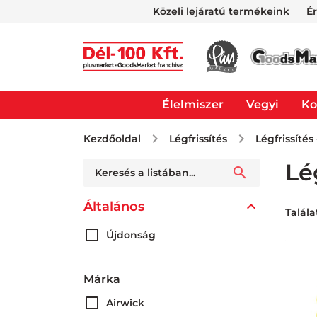
Közeli lejáratú termékeink
É
Élelmiszer
Vegyi
Ko
Kezdőoldal
Légfrissítés
Légfrissítés
Lé
Általános
Talála
Újdonság
Márka
Airwick