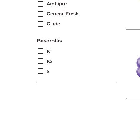
Ambipur
General Fresh
Glade
Besorolás
K1
K2
S