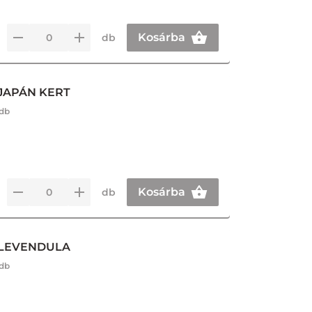
Kosárba
db
 JAPÁN KERT
 db
Kosárba
db
G LEVENDULA
 db