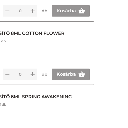
Kosárba
db
SÍTŐ 8ML COTTON FLOWER
3 db
Kosárba
db
SÍTŐ 8ML SPRING AWAKENING
3 db