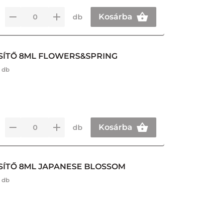
Kosárba
db
SÍTŐ 8ML FLOWERS&SPRING
 db
Kosárba
db
SÍTŐ 8ML JAPANESE BLOSSOM
 db