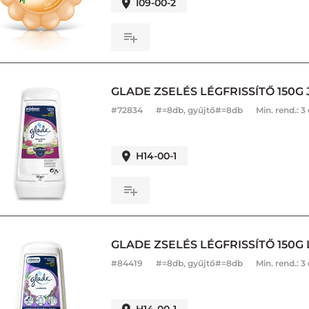
I09-00-2
GLADE ZSELÉS LÉGFRISSÍTŐ 150G
#
72834
#=8db, gyűjtő#=8db
Min. rend.:
3
H14-00-1
GLADE ZSELÉS LÉGFRISSÍTŐ 150
#
84419
#=8db, gyűjtő#=8db
Min. rend.:
3