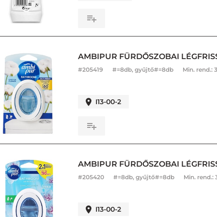
AMBIPUR FÜRDŐSZOBAI LÉGFRIS
#
205419
#=8db, gyűjtő#=8db
Min. rend.:
I13-00-2
AMBIPUR FÜRDŐSZOBAI LÉGFRIS
#
205420
#=8db, gyűjtő#=8db
Min. rend.:
I13-00-2