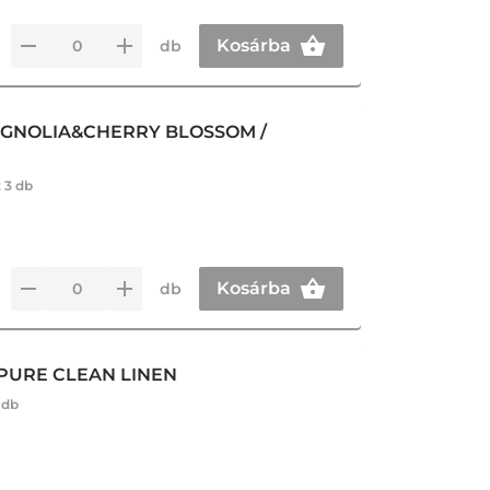
Kosárba
db
MAGNOLIA&CHERRY BLOSSOM /
:
3 db
Kosárba
db
 PURE CLEAN LINEN
 db