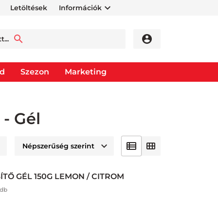
Letöltések
Információk
od
Szezon
Marketing
 - Gél
TŐ GÉL 150G LEMON / CITROM
 db