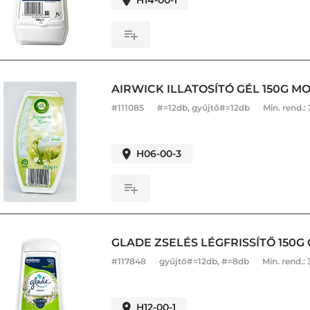
H14-00-1
AIRWICK ILLATOSÍTÓ GÉL 150G M
#
111085
#=12db, gyűjtő#=12db
Min. rend.:
H06-00-3
GLADE ZSELÉS LÉGFRISSÍTŐ 150
#
117848
gyűjtő#=12db, #=8db
Min. rend.:
H12-00-1