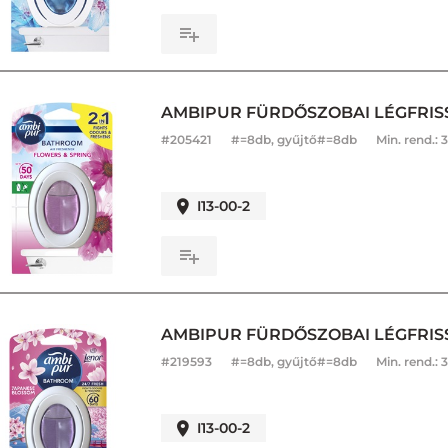
AMBIPUR FÜRDŐSZOBAI LÉGFRIS
#
205421
#=8db, gyűjtő#=8db
Min. rend.:
3
I13-00-2
AMBIPUR FÜRDŐSZOBAI LÉGFRIS
#
219593
#=8db, gyűjtő#=8db
Min. rend.:
3
I13-00-2