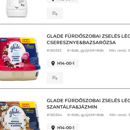
GLADE FÜRDŐSZOBAI ZSELÉS LÉG
CSERESZNYE&BAZSARÓZSA
#
180353
#=8db, gyűjtő#=8db
Min. rend.:
3
H14-00-1
GLADE FÜRDŐSZOBAI ZSELÉS LÉGF
SZANTÁLFA&JÁZMIN
#
180354
#=8db, gyűjtő#=8db
Min. rend.:
H14-00-1