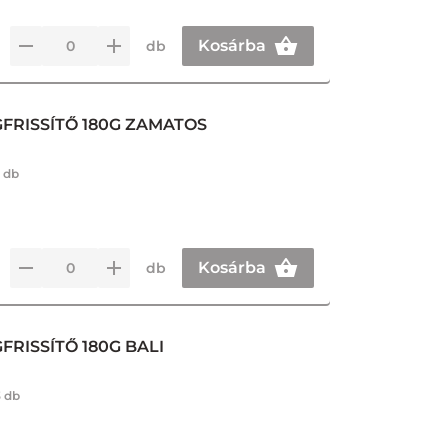
Kosárba
db
FRISSÍTŐ 180G ZAMATOS
 db
Kosárba
db
RISSÍTŐ 180G BALI
3 db