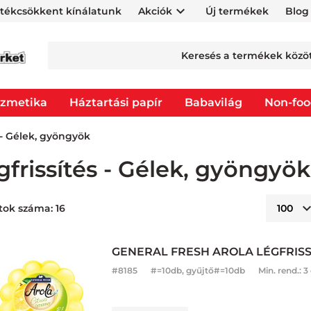
rtékcsökkent kínálatunk
Akciók
Új termékek
Blog
zmetika
Háztartási papír
Babavilág
Non-fo
 - Gélek, gyöngyök
gfrissítés - Gélek, gyöngyök
tok száma: 16
GENERAL FRESH AROLA LÉGFRISSÍ
#
8185
#=10db, gyűjtő#=10db
Min. rend.:
3