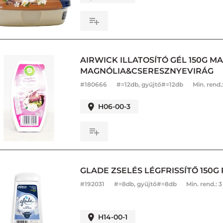
AIRWICK ILLATOSÍTÓ GÉL 150G 
MAGNÓLIA&CSERESZNYEVIRÁG
#
180666
#=12db, gyűjtő#=12db
Min. rend.
H06-00-3
GLADE ZSELÉS LÉGFRISSÍTŐ 150G
#
192031
#=8db, gyűjtő#=8db
Min. rend.:
3
H14-00-1