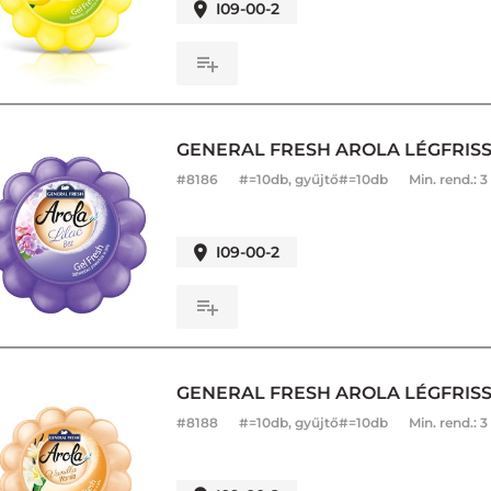
I09-00-2
GENERAL FRESH AROLA LÉGFRISSÍ
#
8186
#=10db, gyűjtő#=10db
Min. rend.:
3
I09-00-2
GENERAL FRESH AROLA LÉGFRISSÍT
#
8188
#=10db, gyűjtő#=10db
Min. rend.:
3