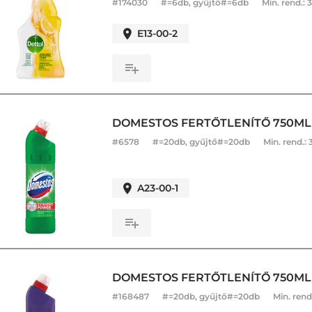
#
174030
#=6db, gyűjtő#=6db
Min. rend.:
3
E13-00-2
DOMESTOS FERTŐTLENÍTŐ 750ML
#
6578
#=20db, gyűjtő#=20db
Min. rend.:
A23-00-1
DOMESTOS FERTŐTLENÍTŐ 750M
#
168487
#=20db, gyűjtő#=20db
Min. rend