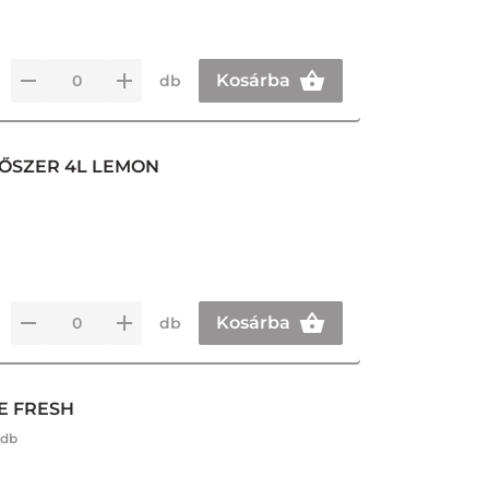
Kosárba
db
TŐSZER 4L LEMON
Kosárba
db
E FRESH
 db