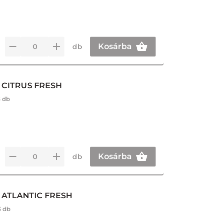
Kosárba
db
 CITRUS FRESH
3 db
Kosárba
db
 ATLANTIC FRESH
3 db