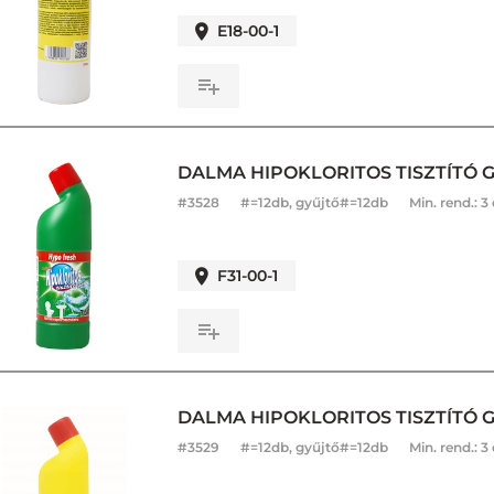
E18-00-1
DALMA HIPOKLORITOS TISZTÍTÓ 
#
3528
#=12db, gyűjtő#=12db
Min. rend.:
3
F31-00-1
DALMA HIPOKLORITOS TISZTÍTÓ 
#
3529
#=12db, gyűjtő#=12db
Min. rend.:
3