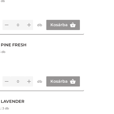
 db
Kosárba
db
 PINE FRESH
3 db
Kosárba
db
L LAVENDER
.:
3 db