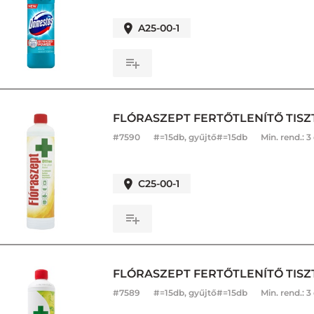
A25-00-1
FLÓRASZEPT FERTŐTLENÍTŐ TISZ
#
7590
#=15db, gyűjtő#=15db
Min. rend.:
3
C25-00-1
FLÓRASZEPT FERTŐTLENÍTŐ TISZ
#
7589
#=15db, gyűjtő#=15db
Min. rend.:
3