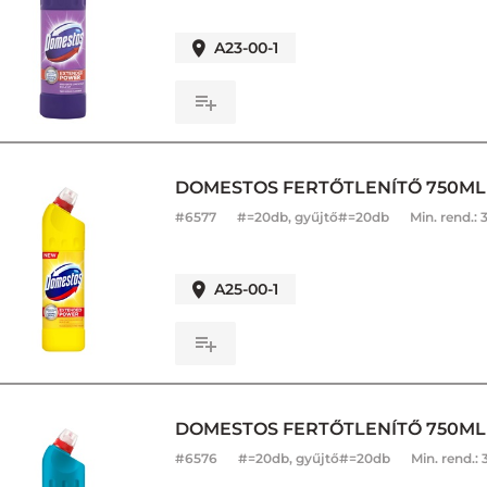
A23-00-1
DOMESTOS FERTŐTLENÍTŐ 750ML
#
6577
#=20db, gyűjtő#=20db
Min. rend.:
A25-00-1
DOMESTOS FERTŐTLENÍTŐ 750ML
#
6576
#=20db, gyűjtő#=20db
Min. rend.: