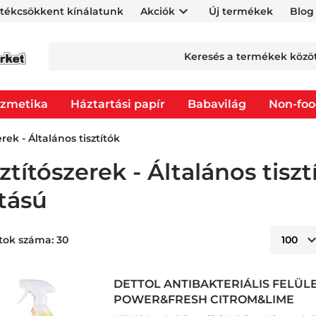
rtékcsökkent kínálatunk
Akciók
Új termékek
Blog
zmetika
Háztartási papír
Babavilág
Non-fo
erek - Általános tisztítók
sztítószerek - Általános tiszt
tású
tok száma: 30
DETTOL ANTIBAKTERIÁLIS FELÜLE
POWER&FRESH CITROM&LIME