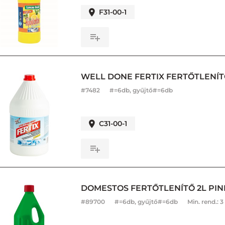
F31-00-1
WELL DONE FERTIX FERTŐTLENÍ
#
7482
#=6db, gyűjtő#=6db
C31-00-1
DOMESTOS FERTŐTLENÍTŐ 2L PIN
#
89700
#=6db, gyűjtő#=6db
Min. rend.:
3