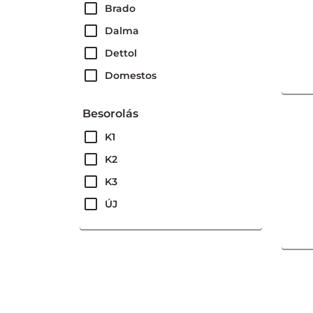
Brado
Dalma
Dettol
Domestos
EGYÉB
Besorolás
Flóraszept
K1
Hip-tom
K2
Sanytol
K3
Well Done
ÚJ