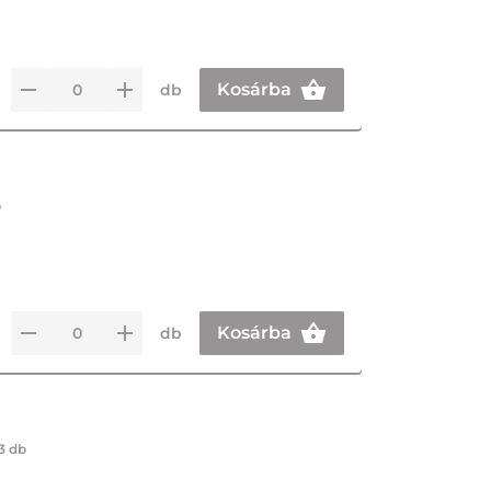
Kosárba
db
b
Kosárba
db
3 db