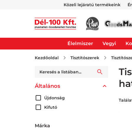
Közeli lejáratú termékeink
É
Élelmiszer
Vegyi
Ko
Kezdőoldal
Tisztítószerek
Tisztítósz
Ti
ha
Általános
Újdonság
Talála
Kifutó
Márka