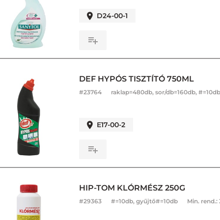
D24-00-1
DEF HYPÓS TISZTÍTÓ 750ML
#
23764
raklap=480db, sor/db=160db, #=10d
E17-00-2
HIP-TOM KLÓRMÉSZ 250G
#
29363
#=10db, gyűjtő#=10db
Min. rend.: