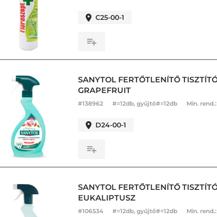
C25-00-1
SANYTOL FERTŐTLENÍTŐ TISZTÍTÓ
GRAPEFRUIT
#
138962
#=12db, gyűjtő#=12db
Min. rend.
D24-00-1
SANYTOL FERTŐTLENÍTŐ TISZTÍTÓ
EUKALIPTUSZ
#
106534
#=12db, gyűjtő#=12db
Min. rend.