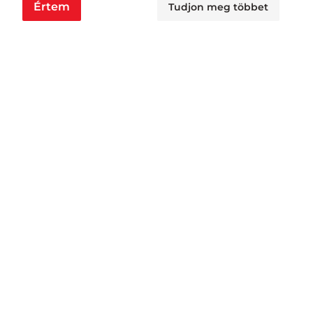
Értem
Tudjon meg többet
Nyitvatartás
Nagyraktár:
H - Cs: 6:00 - 16:30, P: 6:00 - 14:30
Busa raktár:
H - Cs: 6:00 - 14:30, P: 6:00 - 14:00
Jövedéki raktár:
H - P: 6:00 - 13:00
Áruátvétel:
H - Cs: 6:00 - 15:30, P: 6:00 - 11:00