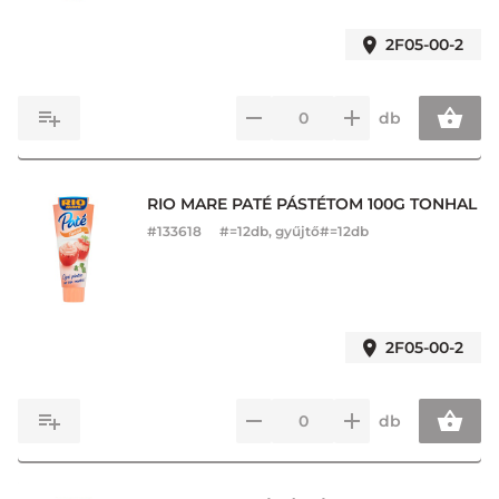
2F05-00-2
db
RIO MARE PATÉ PÁSTÉTOM 100G TONHAL
#
133618
#=12db, gyűjtő#=12db
2F05-00-2
db