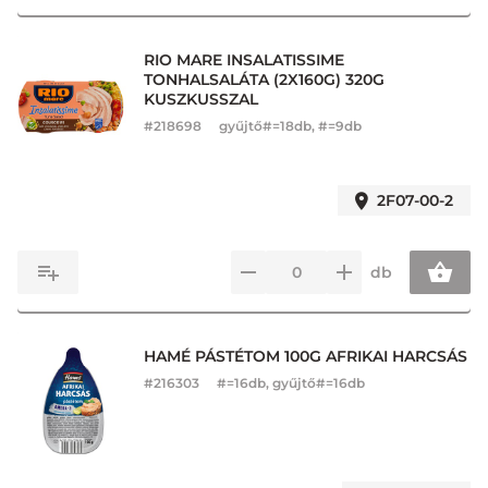
RIO MARE INSALATISSIME
TONHALSALÁTA (2X160G) 320G
KUSZKUSSZAL
#
218698
gyűjtő#=18db, #=9db
2F07-00-2
db
HAMÉ PÁSTÉTOM 100G AFRIKAI HARCSÁS
#
216303
#=16db, gyűjtő#=16db