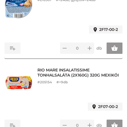
2F17-00-2
db
RIO MARE INSALATISSIME
TONHALSALÁTA (2X160G) 320G MEXIKÓI
#
205154
#=9db
2F07-00-2
db