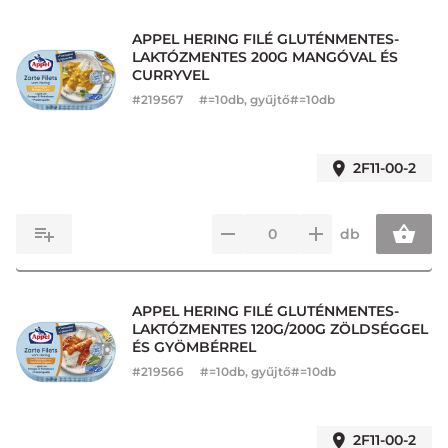
APPEL HERING FILÉ GLUTÉNMENTES-
LAKTÓZMENTES 200G MANGÓVAL ÉS
CURRYVEL
#
219567
#=10db, gyűjtő#=10db
2F11-00-2
db
APPEL HERING FILÉ GLUTÉNMENTES-
LAKTÓZMENTES 120G/200G ZÖLDSÉGGEL
ÉS GYÖMBÉRREL
#
219566
#=10db, gyűjtő#=10db
2F11-00-2