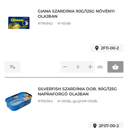
GIANA SZARDÍNIA 90G/125G NÖVÉNYI
OLAJBAN
#
196962
#=50db
2F11-00-2
db
SILVERFISH SZARDÍNIA DOB. 90G/125G
NAPRAFORGÓ OLAJBAN
#
196364
#=50db, gyűjtő#=50db
2F07-00-2