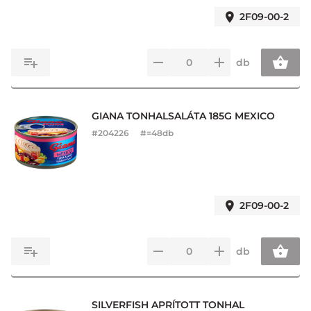
2F09-00-2
db
GIANA TONHALSALÁTA 185G MEXICO
#
204226
#=48db
2F09-00-2
db
SILVERFISH APRÍTOTT TONHAL