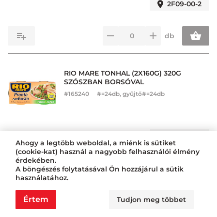
2F09-00-2
db
RIO MARE TONHAL (2X160G) 320G
SZÓSZBAN BORSÓVAL
#
165240
#=24db, gyűjtő#=24db
2F05-00-2
Ahogy a legtöbb weboldal, a miénk is sütiket
(cookie-kat) használ a nagyobb felhasználói élmény
érdekében.
db
A böngészés folytatásával Ön hozzájárul a sütik
használatához.
Értem
Tudjon meg többet
RIO MARE TONHAL (2X160G) 320G
SZÓSZBAN BABBAL