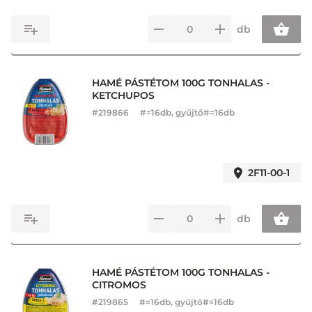
db
HAMÉ PÁSTÉTOM 100G TONHALAS -
KETCHUPOS
#
219866
#=16db, gyűjtő#=16db
2F11-00-1
db
HAMÉ PÁSTÉTOM 100G TONHALAS -
CITROMOS
#
219865
#=16db, gyűjtő#=16db