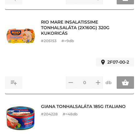
RIO MARE INSALATISSIME
TONHALSALÁTA (2X160G) 320G
KUKORICÁS
#
205153
#=9db
2F07-00-2
db
GIANA TONHALSALÁTA 185G ITALIANO
#
204228
#=48db