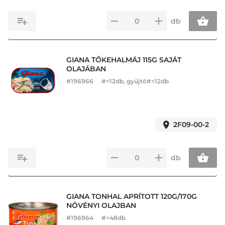
db
GIANA TŐKEHALMÁJ 115G SAJÁT
OLAJÁBAN
#
196966
#=12db, gyűjtő#=12db
2F09-00-2
db
GIANA TONHAL APRÍTOTT 120G/170G
NÖVÉNYI OLAJBAN
#
196964
#=48db