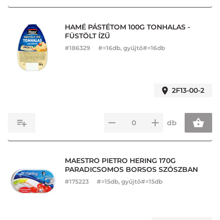
HAMÉ PÁSTÉTOM 100G TONHALAS -
FÜSTÖLT ÍZŰ
#
186329
#=16db, gyűjtő#=16db
2F13-00-2
db
MAESTRO PIETRO HERING 170G
PARADICSOMOS BORSOS SZÓSZBAN
#
175223
#=15db, gyűjtő#=15db