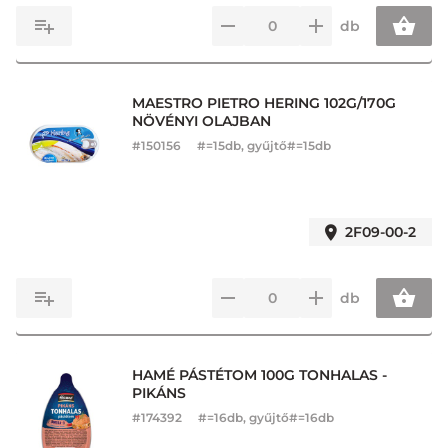
db
MAESTRO PIETRO HERING 102G/170G
NÖVÉNYI OLAJBAN
#
150156
#=15db, gyűjtő#=15db
2F09-00-2
db
HAMÉ PÁSTÉTOM 100G TONHALAS -
PIKÁNS
#
174392
#=16db, gyűjtő#=16db