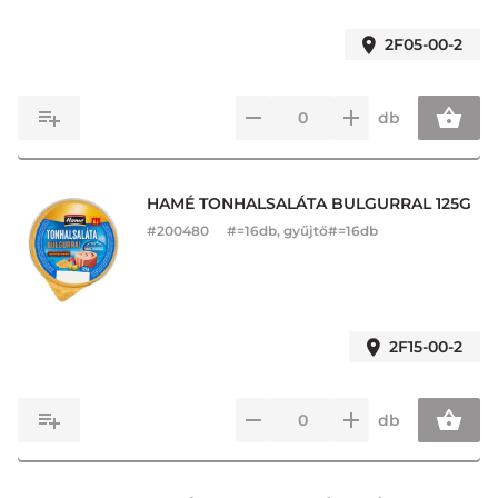
2F05-00-2
db
HAMÉ TONHALSALÁTA BULGURRAL 125G
#
200480
#=16db, gyűjtő#=16db
2F15-00-2
db