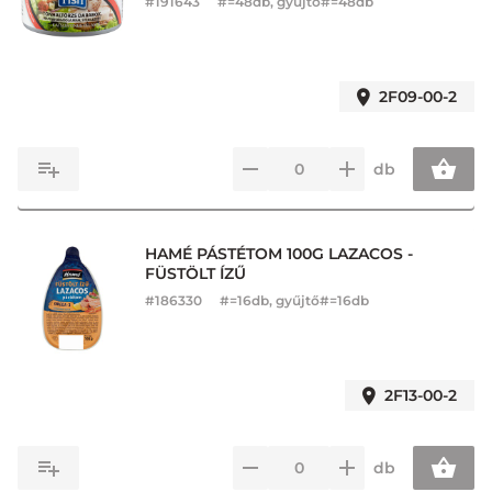
#
191643
#=48db, gyűjtő#=48db
2F09-00-2
db
HAMÉ PÁSTÉTOM 100G LAZACOS -
FÜSTÖLT ÍZŰ
#
186330
#=16db, gyűjtő#=16db
2F13-00-2
db