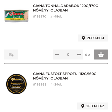
GIANA TONHALDARABOK 120G/170G
NÖVÉNYI OLAJBAN
#
196970
#=48db
2F09-00-1
db
GIANA FÜSTÖLT SPROTNI 112G/160G
NÖVÉNYI OLAJBAN
#
196968
#=24db
2F09-00-2