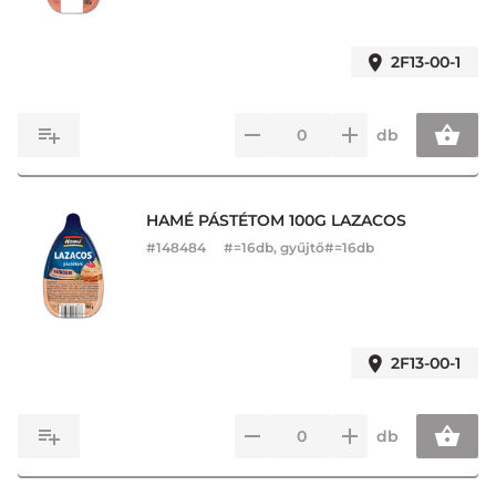
2F13-00-1
db
HAMÉ PÁSTÉTOM 100G LAZACOS
#
148484
#=16db, gyűjtő#=16db
2F13-00-1
db