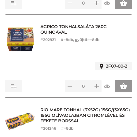
db
AGRICO TONHALSALÁTA 260G
QUINOÁVAL
#
202931
#=8db, gyűjtő#=8db
2F07-00-2
db
RIO MARE TONHAL (3X52G) 156G/(3X65G)
195G OLÍVAOLAJBAN CITROMLÉVEL ÉS
FEKETE BORSSAL
#
201246
#=8db