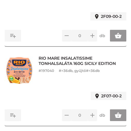
2F09-00-2
db
RIO MARE INSALATISSIME
TONHALSALÁTA 160G SICILY EDITION
#
197040
#=36db, gyűjtő#=36db
2F07-00-2
db