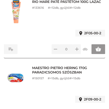
RIO MARE PATÉ PÁSTÉTOM 100G LAZAC
#
133616
#=12db, gyűjtő#=12db
2F05-00-2
db
MAESTRO PIETRO HERING 170G
PARADICSOMOS SZÓSZBAN
#
150157
#=15db, gyűjtő#=15db
2F09-00-2