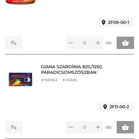
2F09-00-1
db
GIANA SZARDÍNIA 82G/125G
PARADICSOMSZÓSZBAN
#
196963
#=50db
2F11-00-2
db