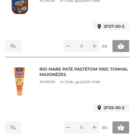
#
219036
#=12db, gyűjtő#=12db
2F07-00-2
db
RIO MARE PATÉ PÁSTÉTOM 100G TONHAL
MAJONÉZES
#
218699
#=12db, gyűjtő#=12db
2F05-00-2
db