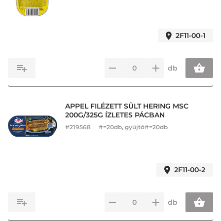
2F11-00-1
db
APPEL FILÉZETT SÜLT HERING MSC
200G/325G ÍZLETES PÁCBAN
#
219568
#=20db, gyűjtő#=20db
2F11-00-2
db