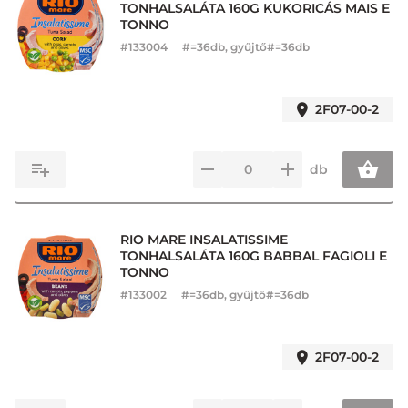
TONHALSALÁTA 160G KUKORICÁS MAIS E
TONNO
#
133004
#=36db, gyűjtő#=36db
2F07-00-2
db
RIO MARE INSALATISSIME
TONHALSALÁTA 160G BABBAL FAGIOLI E
TONNO
#
133002
#=36db, gyűjtő#=36db
2F07-00-2