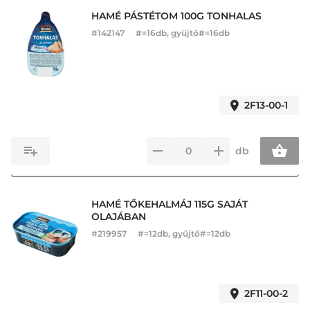
HAMÉ PÁSTÉTOM 100G TONHALAS
#
142147
#=16db, gyűjtő#=16db
2F13-00-1
db
HAMÉ TŐKEHALMÁJ 115G SAJÁT
OLAJÁBAN
#
219957
#=12db, gyűjtő#=12db
2F11-00-2