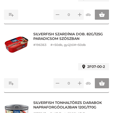
db
SILVERFISH SZARDÍNIA DOB. 82G/125G
PARADICSOM SZÓSZBAN
#
196363
#=50db, gyűjtő#=50db
2F07-00-2
db
SILVERFISH TONHALTÖRZS DARABOK
NAPRAFORGÓOLAJBAN 120G/170G