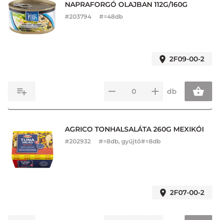
NAPRAFORGÓ OLAJBAN 112G/160G
#
203794
#=48db
2F09-00-2
db
AGRICO TONHALSALÁTA 260G MEXIKÓI
#
202932
#=8db, gyűjtő#=8db
2F07-00-2