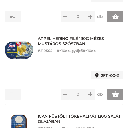
db
APPEL HERING FILÉ 190G MÉZES
MUSTÁROS SZÓSZBAN
#
219565
#=10db, gyűjtő#=10db
2F11-00-2
db
ICAN FÜSTÖLT TŐKEHALMÁJ 120G SAJÁT
OLAJÁBAN