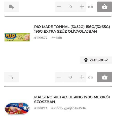
db
RIO MARE TONHAL (3X52G) 156G/(3X65G)
195G EXTRA SZŰZ OLÍVAOLAJBAN
#
199577
#=8db
2F05-00-2
db
MAESTRO PIETRO HERING 170G MEXIKÓI
SZÓSZBAN
#
199193
#=15db, gyűjtő#=15db