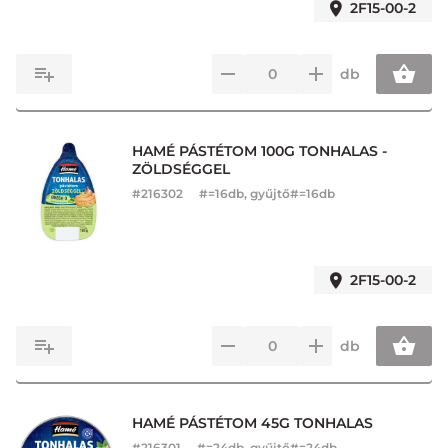
2F15-00-2
db
HAMÉ PÁSTÉTOM 100G TONHALAS -
ZÖLDSÉGGEL
#
216302
#=16db, gyűjtő#=16db
2F15-00-2
db
HAMÉ PÁSTÉTOM 45G TONHALAS
#
216301
#=24db, gyűjtő#=24db