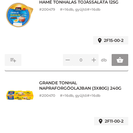
HAMÉ TONHALAS TOJÁSSALÁTA 125G
#
200479
#=16db, gyűjtő#=16db
2F15-00-2
db
GRANDE TONHAL
NAPRAFORGÓOLAJBAN (3X80G) 240G
#
200470
#=16db, gyűjtő#=16db
2F11-00-2