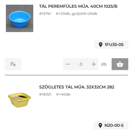
TÁL PEREMFÜLES MŰA. 40CM 1025/B
#
15741
#=20db, gyűjtő#=20db
1FU35-05
db
SZÖGLETES TÁL MŰA. 32X32CM 282
#
18321
#=40db
N20-00-5