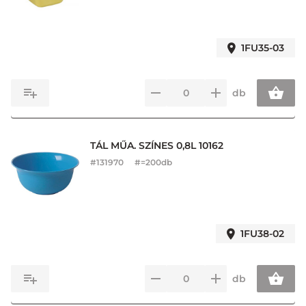
1FU35-03
db
TÁL MŰA. SZÍNES 0,8L 10162
#
131970
#=200db
1FU38-02
db