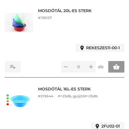
MOSDÓTÁL 20L-ES STERK
#
136157
REKESZES11-00-1
db
MOSDÓTÁL 16L-ES STERK
#
219644
#=25db, gyűjtő#=25db
2FU02-01