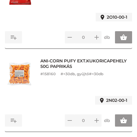
2O10-00-1
db
ANI-CORN PUFY EXT.KUKORICAPEHELY
50G PAPRIKÁS
#
158160
#=30db, gyűjtő#=30db
2N02-00-1
db