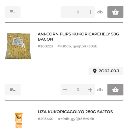
db
ANI-CORN FLIPS KUKORICAPEHELY 50G
BACON
#
200223
#=30db, gyűjtő#=30db
2O02-00-1
db
LIZA KUKORICAGOLYÓ 280G SAJTOS
#
203440
#=9db, gyűjtő#=9db