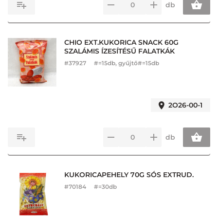
db
CHIO EXT.KUKORICA SNACK 60G
SZALÁMIS ÍZESÍTÉSŰ FALATKÁK
#
37927
#=15db, gyűjtő#=15db
2O26-00-1
db
KUKORICAPEHELY 70G SÓS EXTRUD.
#
70184
#=30db