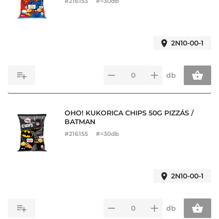
#
216153
#=30db
2N10-00-1
db
OHO! KUKORICA CHIPS 50G PIZZÁS /
BATMAN
#
216155
#=30db
2N10-00-1
db