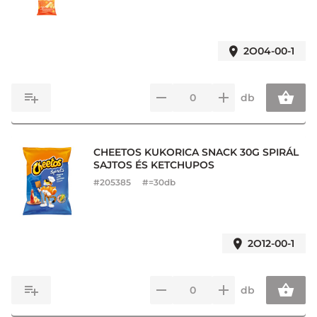
2O04-00-1
db
CHEETOS KUKORICA SNACK 30G SPIRÁL
SAJTOS ÉS KETCHUPOS
#
205385
#=30db
2O12-00-1
db