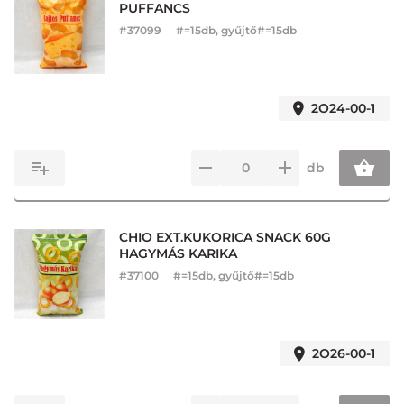
PUFFANCS
#
37099
#=15db, gyűjtő#=15db
2O24-00-1
db
CHIO EXT.KUKORICA SNACK 60G
HAGYMÁS KARIKA
#
37100
#=15db, gyűjtő#=15db
2O26-00-1