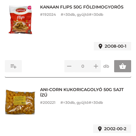
KANAAN FLIPS 50G FÖLDIMOGYORÓS
#
192024
#=30db, gyűjtő#=30db
2O08-00-1
db
ANI-CORN KUKORICAGOLYÓ 50G SAJT
ÍZŰ
#
200221
#=30db, gyűjtő#=30db
2O02-00-2