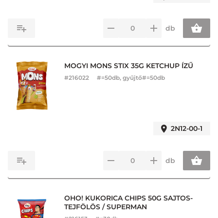
db
MOGYI MONS STIX 35G KETCHUP ÍZŰ
#
216022
#=50db, gyűjtő#=50db
2N12-00-1
db
OHO! KUKORICA CHIPS 50G SAJTOS-
TEJFÖLÖS / SUPERMAN