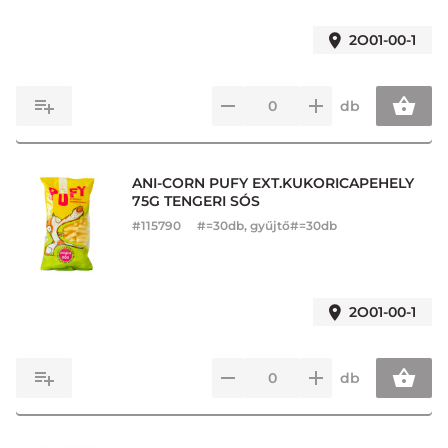
2O01-00-1
db
ANI-CORN PUFY EXT.KUKORICAPEHELY
75G TENGERI SÓS
#
115790
#=30db, gyűjtő#=30db
2O01-00-1
db