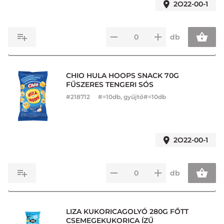
2O22-00-1
db
CHIO HULA HOOPS SNACK 70G
FŰSZERES TENGERI SÓS
#
218712
#=10db, gyűjtő#=10db
2O22-00-1
db
LIZA KUKORICAGOLYÓ 280G FŐTT
CSEMEGEKUKORICA ÍZŰ