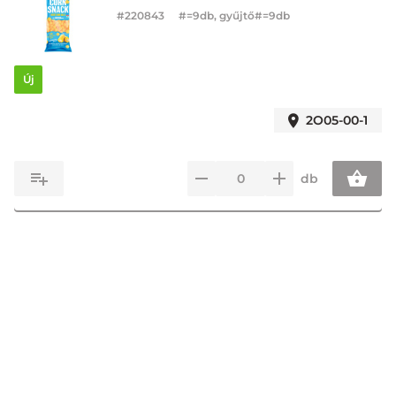
#
220843
#=9db, gyűjtő#=9db
Új
2O05-00-1
db