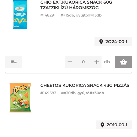
CHIO EXT.KUKORICA SNACK 60G
TZATZIKI ÍZŰ HÁROMSZÖG
#
148291
#=15db, gyűjtő#=15db
2O24-00-1
db
CHEETOS KUKORICA SNACK 43G PIZZÁS
#
149583
#=30db, gyűjtő#=30db
2O10-00-1