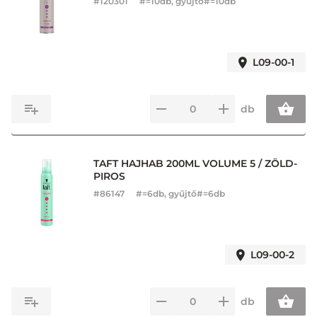
#
120301
#=10db, gyűjtő#=10db
L09-00-1
db
TAFT HAJHAB 200ML VOLUME 5 / ZÖLD-
PIROS
#
86147
#=6db, gyűjtő#=6db
L09-00-2
db