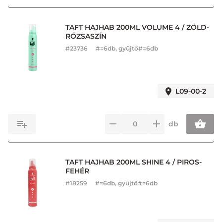
TAFT HAJHAB 200ML VOLUME 4 / ZÖLD-
RÓZSASZÍN
#
23736
#=6db, gyűjtő#=6db
L09-00-2
db
TAFT HAJHAB 200ML SHINE 4 / PIROS-
FEHÉR
#
18259
#=6db, gyűjtő#=6db