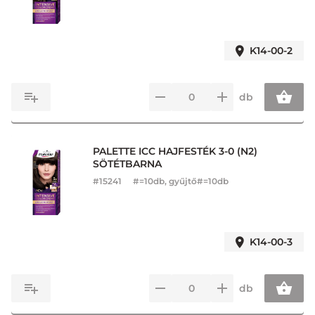
K14-00-2
db
PALETTE ICC HAJFESTÉK 3-0 (N2)
SÖTÉTBARNA
#
15241
#=10db, gyűjtő#=10db
K14-00-3
db