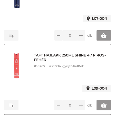
L07-00-1
db
TAFT HAJLAKK 250ML SHINE 4 / PIROS-
FEHÉR
#
18267
#=10db, gyűjtő#=10db
L09-00-1
db