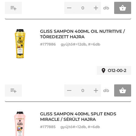
db
GLISS SAMPON 400ML OIL NUTRITIVE /
TÖREDEZETT HAJRA
#
177886
gyűjtő#=12db, #=6db
O12-00-2
db
GLISS SAMPON 400ML SPLIT ENDS
MIRACLE / SÉRÜLT HAJRA
#
177885
gyűjtő#=12db, #=6db