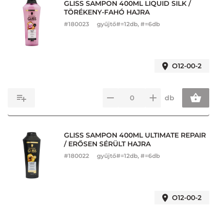
GLISS SAMPON 400ML LIQUID SILK /
TÖRÉKENY-FAHÓ HAJRA
#
180023
gyűjtő#=12db, #=6db
O12-00-2
db
GLISS SAMPON 400ML ULTIMATE REPAIR
/ ERŐSEN SÉRÜLT HAJRA
#
180022
gyűjtő#=12db, #=6db
O12-00-2