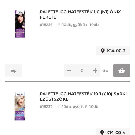
PALETTE ICC HAJFESTÉK 1-0 (N1) ÓNIX
FEKETE
#
15239
#=10db, gyűjtő#=10db
K14-00-3
db
PALETTE ICC HAJFESTÉK 10-1 (C10) SARKI
EZÜSTSZŐKE
#
15232
#=10db, gyűjtő#=10db
K14-00-4