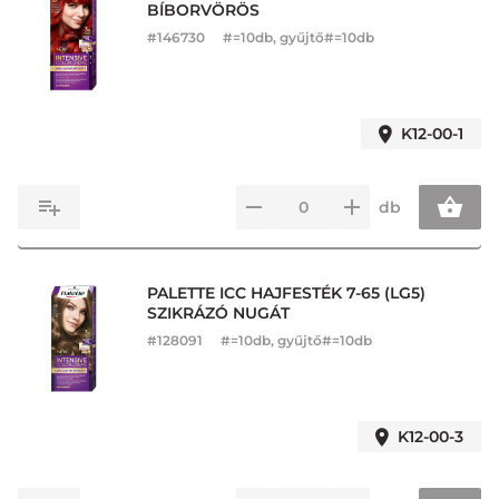
BÍBORVÖRÖS
#
146730
#=10db, gyűjtő#=10db
K12-00-1
db
PALETTE ICC HAJFESTÉK 7-65 (LG5)
SZIKRÁZÓ NUGÁT
#
128091
#=10db, gyűjtő#=10db
K12-00-3