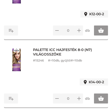
K12-00-2
db
PALETTE ICC HAJFESTÉK 8-0 (N7)
VILÁGOSSZŐKE
#
15246
#=10db, gyűjtő#=10db
K14-00-2
db