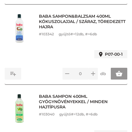
BABA SAMPON&BALZSAM 400ML
KÓKUSZOLAJJAL / SZÁRAZ, TÖREDEZETT
HAJRA
#
103342
gyűjtő#=12db, #=6db
P07-00-1
db
BABA SAMPON 400ML
GYÓGYNÖVÉNYEKKEL / MINDEN
HAJTÍPUSRA
#
103040
gyűjtő#=12db, #=6db