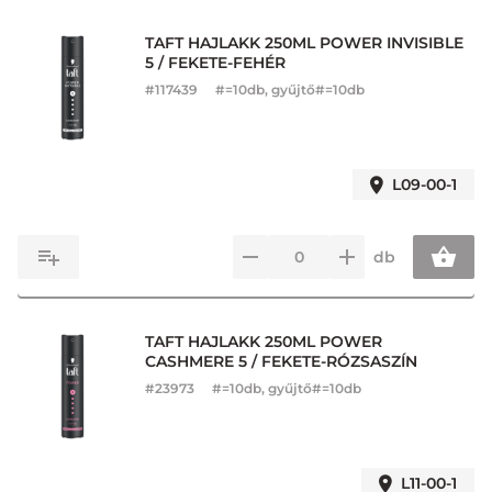
TAFT HAJLAKK 250ML POWER INVISIBLE
5 / FEKETE-FEHÉR
#
117439
#=10db, gyűjtő#=10db
L09-00-1
db
TAFT HAJLAKK 250ML POWER
CASHMERE 5 / FEKETE-RÓZSASZÍN
#
23973
#=10db, gyűjtő#=10db
L11-00-1