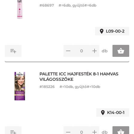
#
68697
#=6db, gyűjtő#=6db
L09-00-2
db
PALETTE ICC HAJFESTÉK 8-1 HAMVAS
VILÁGOSSZŐKE
#
185226
#=10db, gyűjtő#=10db
K14-00-1
db