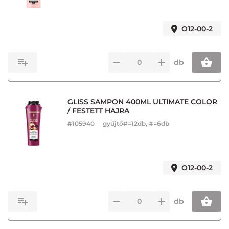
O12-00-2
db
GLISS SAMPON 400ML ULTIMATE COLOR
/ FESTETT HAJRA
#
105940
gyűjtő#=12db, #=6db
O12-00-2
db