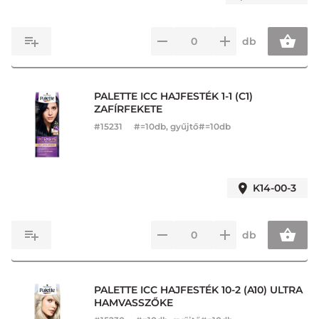
db
PALETTE ICC HAJFESTÉK 1-1 (C1)
ZAFÍRFEKETE
#
15231
#=10db, gyűjtő#=10db
K14-00-3
db
PALETTE ICC HAJFESTÉK 10-2 (A10) ULTRA
HAMVASSZŐKE