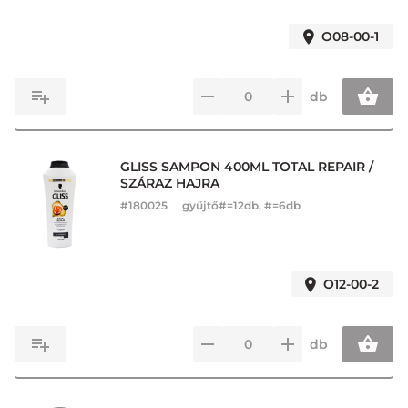
O08-00-1
db
GLISS SAMPON 400ML TOTAL REPAIR /
SZÁRAZ HAJRA
#
180025
gyűjtő#=12db, #=6db
O12-00-2
db