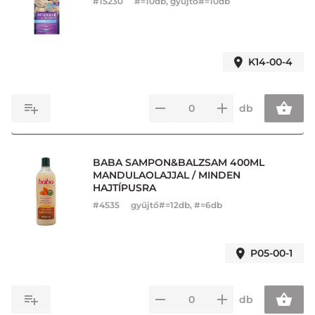
#
15230
#=10db, gyűjtő#=10db
K14-00-4
db
BABA SAMPON&BALZSAM 400ML
MANDULAOLAJJAL / MINDEN
HAJTÍPUSRA
#
4535
gyűjtő#=12db, #=6db
P05-00-1
db