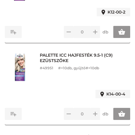
K12-00-2
db
PALETTE ICC HAJFESTÉK 9.5-1 (C9)
EZÜSTSZŐKE
#
49951
#=10db, gyűjtő#=10db
K14-00-4
db