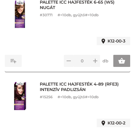
PALETTE ICC HAJFESTÉK 6-65 (W5)
NUGÁT
#
30771
#=10db, gyűjtő#=10db
K12-00-3
db
PALETTE ICC HAJFESTÉK 4-89 (RFE3)
INTENZÍV PADLIZSÁN
#
15256
#=10db, gyűjtő#=10db
K12-00-2