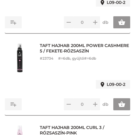
L09-00-2
db
TAFT HAJHAB 200ML POWER CASHMERE
5 / FEKETE-RÓZSASZÍN
#
23734
#=6db, gyűjtő#=6db
L09-00-2
db
TAFT HAJHAB 200ML CURL 3 /
RÓZSASZÍN-PINK