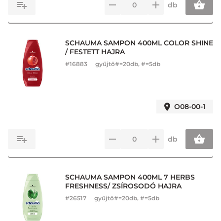
db
SCHAUMA SAMPON 400ML COLOR SHINE
/ FESTETT HAJRA
#
16883
gyűjtő#=20db, #=5db
O08-00-1
db
SCHAUMA SAMPON 400ML 7 HERBS
FRESHNESS/ ZSÍROSODÓ HAJRA
#
26517
gyűjtő#=20db, #=5db