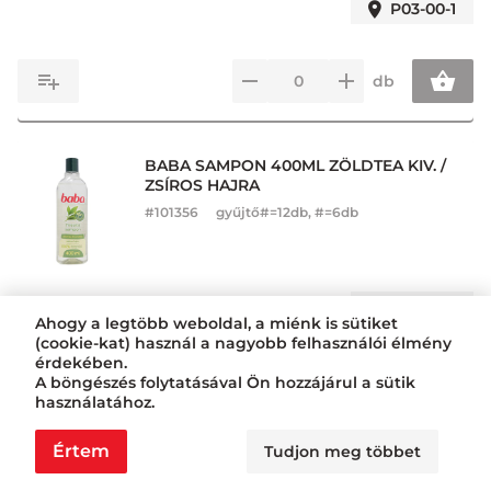
P03-00-1
db
BABA SAMPON 400ML ZÖLDTEA KIV. /
ZSÍROS HAJRA
#
101356
gyűjtő#=12db, #=6db
P05-00-1
Ahogy a legtöbb weboldal, a miénk is sütiket
(cookie-kat) használ a nagyobb felhasználói élmény
érdekében.
db
A böngészés folytatásával Ön hozzájárul a sütik
használatához.
Értem
Tudjon meg többet
BABA SAMPON 400ML
AVOKÁDÓOLAJJAL / SÉRÜLT, SZÁRAZ