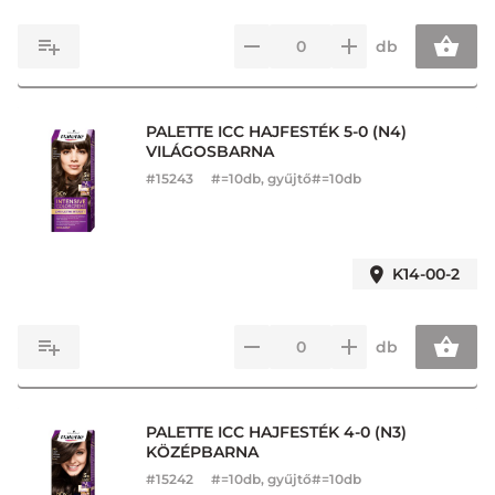
db
PALETTE ICC HAJFESTÉK 5-0 (N4)
VILÁGOSBARNA
#
15243
#=10db, gyűjtő#=10db
K14-00-2
db
PALETTE ICC HAJFESTÉK 4-0 (N3)
KÖZÉPBARNA
#
15242
#=10db, gyűjtő#=10db