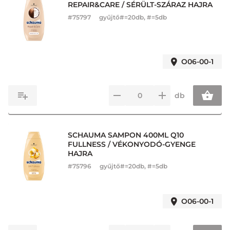
REPAIR&CARE / SÉRÜLT-SZÁRAZ HAJRA
#
75797
gyűjtő#=20db, #=5db
O06-00-1
db
SCHAUMA SAMPON 400ML Q10
FULLNESS / VÉKONYODÓ-GYENGE
HAJRA
#
75796
gyűjtő#=20db, #=5db
O06-00-1