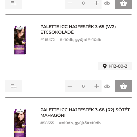
db
PALETTE ICC HAJFESTÉK 3-65 (W2)
ÉTCSOKOLÁDÉ
#
115472
#=10db, gyűjtő#=10db
K12-00-2
db
PALETTE ICC HAJFESTÉK 3-68 (R2) SÖTÉT
MAHAGÓNI
#
58355
#=10db, gyűjtő#=10db