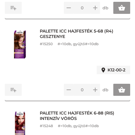
db
PALETTE ICC HAJFESTÉK 5-68 (R4)
GESZTENYE
#
15250
#=10db, gyűjtő#=10db
K12-00-2
db
PALETTE ICC HAJFESTÉK 6-88 (RI5)
INTENZÍV VÖRÖS
#
15248
#=10db, gyűjtő#=10db