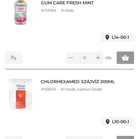
GUM CARE FRESH MINT
#
113760
#=8db
L14-00-1
db
CHLORHEXAMED SZÁJVÍZ 200ML
#
158315
#=24db, karton=24db
L10-00-1