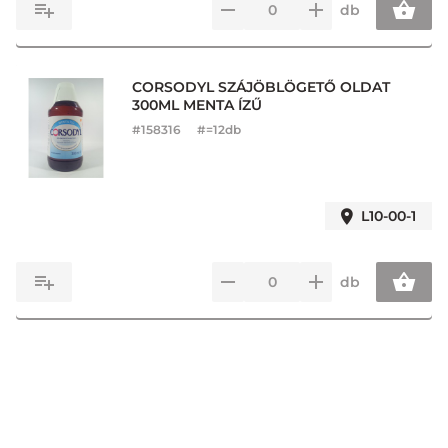
db
CORSODYL SZÁJÖBLÖGETŐ OLDAT
300ML MENTA ÍZŰ
#
158316
#=12db
L10-00-1
db