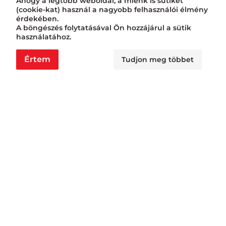
Ahogy a legtöbb weboldal, a miénk is sütiket
(cookie-kat) használ a nagyobb felhasználói élmény
érdekében.
A böngészés folytatásával Ön hozzájárul a sütik
használatához.
Értem
Tudjon meg többet
Nyitvatartás
Nagyraktár:
H - Cs: 6:00 - 16:30, P: 6:00 - 14:30
Busa raktár:
H - Cs: 6:00 - 14:30, P: 6:00 - 14:00
Jövedéki raktár: