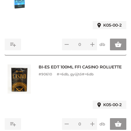
K05-00-2
db
BI-ES EDT 100ML FFI CASINO ROLUETTE
#
90610
#=6db, gyűjtő#=6db
K05-00-2
db