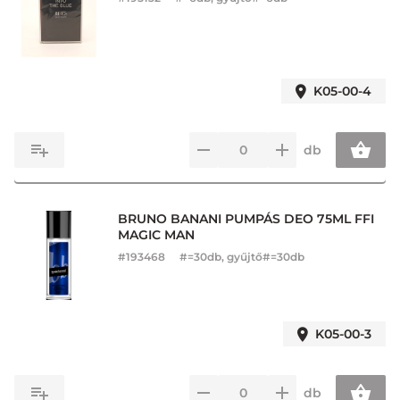
K05-00-4
db
BRUNO BANANI PUMPÁS DEO 75ML FFI
MAGIC MAN
#
193468
#=30db, gyűjtő#=30db
K05-00-3
db