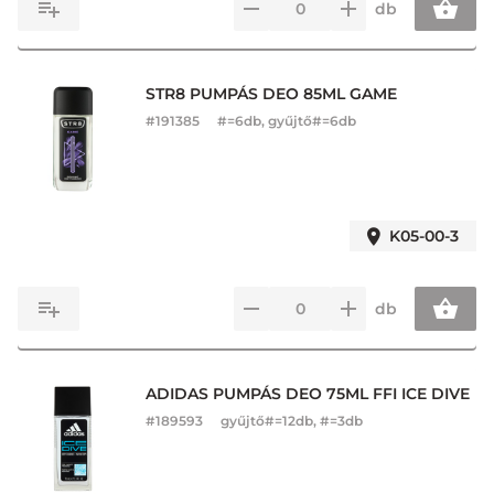
db
STR8 PUMPÁS DEO 85ML GAME
#
191385
#=6db, gyűjtő#=6db
K05-00-3
db
ADIDAS PUMPÁS DEO 75ML FFI ICE DIVE
#
189593
gyűjtő#=12db, #=3db