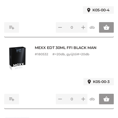
K05-00-4
db
MEXX EDT 30ML FFI BLACK MAN
#
180532
#=20db, gyűjtő#=20db
K05-00-3
db