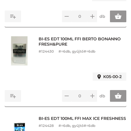
db
BI-ES EDT 100ML FFI BERTO BONANNO
FRESH&PURE
#
124430
#=6db, gyűjtő#=6db
K05-00-2
db
BI-ES EDT 100ML FFI MAX ICE FRESHNESS
#
124428
#=6db, gyűjtő#=6db