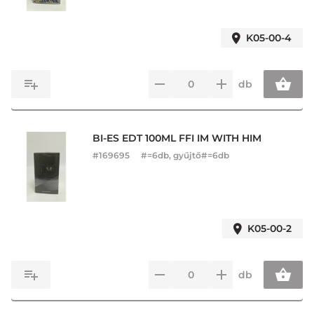
K05-00-4
db
BI-ES EDT 100ML FFI IM WITH HIM
#
169695
#=6db, gyűjtő#=6db
K05-00-2
db