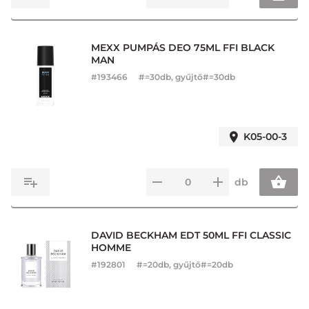
MEXX PUMPÁS DEO 75ML FFI BLACK
MAN
#
193466
#=30db, gyűjtő#=30db
K05-00-3
db
DAVID BECKHAM EDT 50ML FFI CLASSIC
HOMME
#
192801
#=20db, gyűjtő#=20db