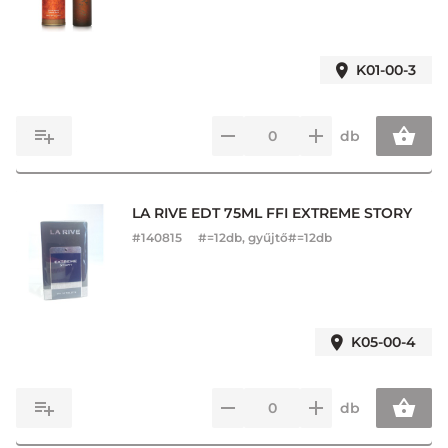
K01-00-3
db
LA RIVE EDT 75ML FFI EXTREME STORY
#
140815
#=12db, gyűjtő#=12db
K05-00-4
db