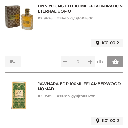
LINN YOUNG EDT 100ML FFI ADMIRATION
ETERNAL UOMO
#
219626
#=6db, gyűjtő#=6db
K01-00-2
db
JAWHARA EDP 100ML FFI AMBERWOOD
NOMAD
#
219589
#=12db, gyűjtő#=12db
K01-00-2