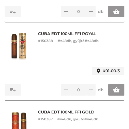
db
CUBA EDT 100ML FFI ROYAL
#
150388
#=48db, gyűjtő#=48db
K01-00-3
db
CUBA EDT 100ML FFI GOLD
#
150387
#=48db, gyűjtő#=48db