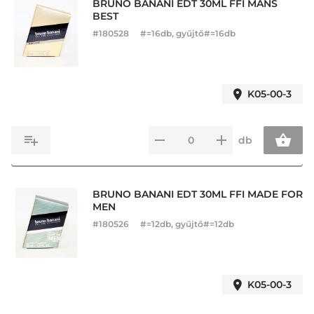
BRUNO BANANI EDT 30ML FFI MANS
BEST
#
180528
#=16db, gyűjtő#=16db
K05-00-3
db
BRUNO BANANI EDT 30ML FFI MADE FOR
MEN
#
180526
#=12db, gyűjtő#=12db
K05-00-3