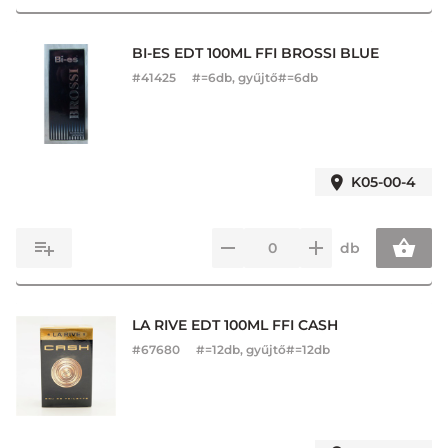
BI-ES EDT 100ML FFI BROSSI BLUE
#
41425
#=6db, gyűjtő#=6db
K05-00-4
db
LA RIVE EDT 100ML FFI CASH
#
67680
#=12db, gyűjtő#=12db