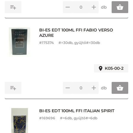
db
BI-ES EDT 100ML FFI FABIO VERSO
AZURE
#
175374
#=30db, gyűjtő#=30db
K05-00-2
db
BI-ES EDT 100ML FFI ITALIAN SPIRIT
#
169696
#=6db, gyűjtő#=6db