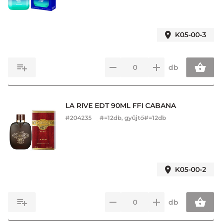
K05-00-3
db
LA RIVE EDT 90ML FFI CABANA
#
204235
#=12db, gyűjtő#=12db
K05-00-2
db