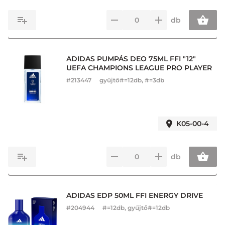
db
ADIDAS PUMPÁS DEO 75ML FFI "12"
UEFA CHAMPIONS LEAGUE PRO PLAYER
#
213447
gyűjtő#=12db, #=3db
K05-00-4
db
ADIDAS EDP 50ML FFI ENERGY DRIVE
#
204944
#=12db, gyűjtő#=12db