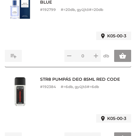
BLUE
#
192799
#=20db, gyűjtő#=20db
K05-00-3
db
STR8 PUMPÁS DEO 85ML RED CODE
#
192384
#=6db, gyűjtő#=6db
K05-00-3