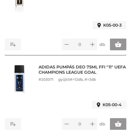
K05-00-3
db
ADIDAS PUMPÁS DEO 75ML FFI "11" UEFA
CHAMPIONS LEAGUE GOAL
#
203071
gyűjtő#=12db, #=3db
K05-00-4
db