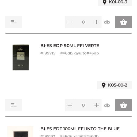
K01-00-3
db
BI-ES EDP 90ML FFI VERTE
#
199715
#=6db, gyűjtő#=6db
K05-00-2
db
BI-ES EDT 100ML FFI INTO THE BLUE
#
195132
#=6db, gyűjtő#=6db