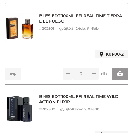
BI-ES EDT 100ML FFI REAL TIME TIERRA
DEL FUEGO
#
202501
gyűjtő#=24db, #=6db
K01-00-2
db
BI-ES EDT 100ML FFI REAL TIME WILD
ACTION ELIXIR
#
202500
gyűjtő#=24db, #=6db