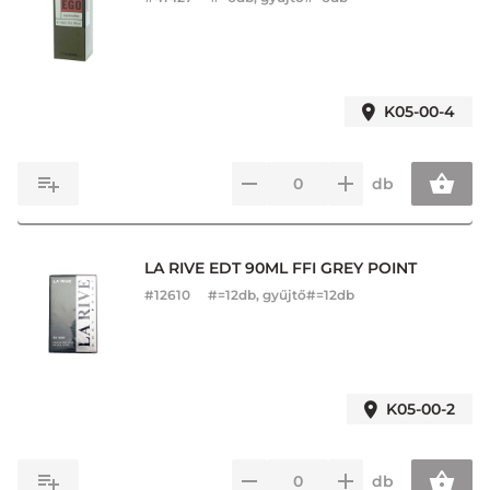
K05-00-4
db
LA RIVE EDT 90ML FFI GREY POINT
#
12610
#=12db, gyűjtő#=12db
K05-00-2
db