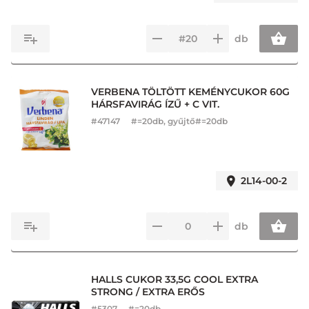
db
VERBENA TÖLTÖTT KEMÉNYCUKOR 60G
HÁRSFAVIRÁG ÍZŰ + C VIT.
#
47147
#=20db, gyűjtő#=20db
2L14-00-2
db
HALLS CUKOR 33,5G COOL EXTRA
STRONG / EXTRA ERŐS
#
5307
#=20db