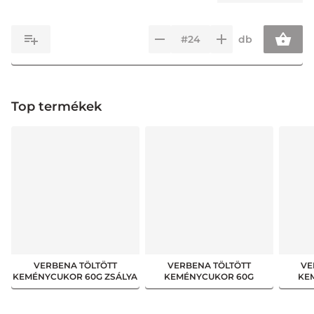
db
Top termékek
VERBENA TÖLTÖTT
VERBENA TÖLTÖTT
VE
KEMÉNYCUKOR 60G ZSÁLYA
KEMÉNYCUKOR 60G
KE
ÍZŰ + C VIT.
HOMOKTÖVIS + C+D VIT.
GYÖ