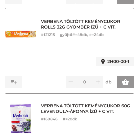
VERBENA TÖLTÖTT KEMÉNYCUKOR
ROLLS 32G GYÖMBÉR ÍZŰ + C VIT.
#
121215
gyűjtő#=48db, #=24db
2H00-00-1
db
VERBENA TÖLTÖTT KEMÉNYCUKOR 60G
LEVENDULA-ÁFONYA ÍZŰ + C VIT.
#
169846
#=20db