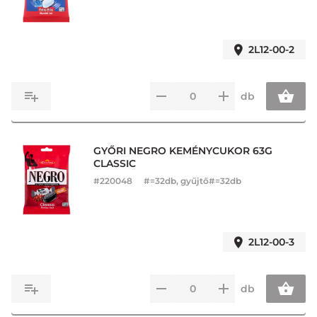
2L12-00-2
db
GYŐRI NEGRO KEMÉNYCUKOR 63G
CLASSIC
#
220048
#=32db, gyűjtő#=32db
2L12-00-3
db