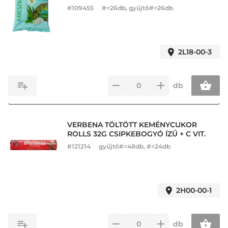
#
109455
#=26db, gyűjtő#=26db
2L18-00-3
db
VERBENA TÖLTÖTT KEMÉNYCUKOR
ROLLS 32G CSIPKEBOGYÓ ÍZŰ + C VIT.
#
121214
gyűjtő#=48db, #=24db
2H00-00-1
db