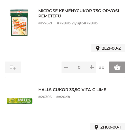
MICROSE KEMÉNYCUKOR 75G ORVOSI
PEMETEFŰ
#
177621
#=28db, gyűjtő#=28db
2L21-00-2
db
HALLS CUKOR 33,5G VITA-C LIME
#
20305
#=20db
2H00-00-1