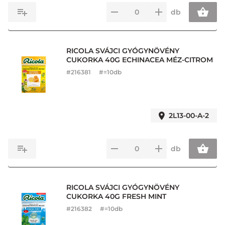
db
RICOLA SVÁJCI GYÓGYNÖVÉNY
CUKORKA 40G ECHINACEA MÉZ-CITROM
#
216381
#=10db
2L13-00-A-2
db
RICOLA SVÁJCI GYÓGYNÖVÉNY
CUKORKA 40G FRESH MINT
#
216382
#=10db