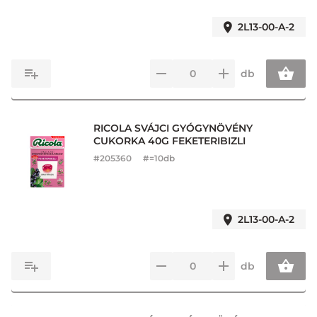
2L13-00-A-2
db
RICOLA SVÁJCI GYÓGYNÖVÉNY
CUKORKA 40G FEKETERIBIZLI
#
205360
#=10db
2L13-00-A-2
db