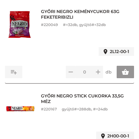
GYŐRI NEGRO KEMÉNYCUKOR 63G
FEKETERIBIZLI
#
220049
#=32db, gyűjtő#=32db
2L12-00-1
db
GYŐRI NEGRO STICK CUKORKA 33,5G
MÉZ
#
220167
gyűjtő#=288db, #=24db
2H00-00-1