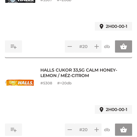
2H00-00-1
db
HALLS CUKOR 33,5G CALM HONEY-
LEMON / MÉZ-CITROM
#
5308
#=20db
2H00-00-1
db