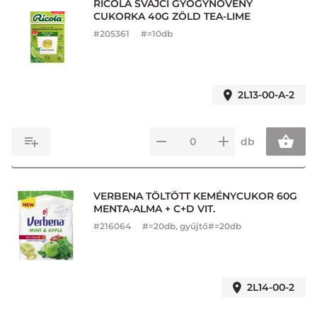
RICOLA SVÁJCI GYÓGYNÖVÉNY
CUKORKA 40G ZÖLD TEA-LIME
#
205361
#=10db
2L13-00-A-2
db
VERBENA TÖLTÖTT KEMÉNYCUKOR 60G
MENTA-ALMA + C+D VIT.
#
216064
#=20db, gyűjtő#=20db
2L14-00-2