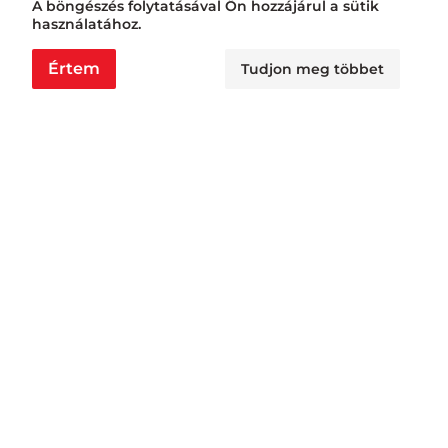
A böngészés folytatásával Ön hozzájárul a sütik
használatához.
Értem
Tudjon meg többet
Nyitvatartás
Nagyraktár:
H - Cs: 6:00 - 16:30, P: 6:00 - 14:30
Busa raktár:
H - Cs: 6:00 - 14:30, P: 6:00 - 14:00
Jövedéki raktár:
H - P: 6:00 - 13:00