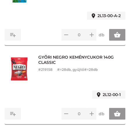
2L13-00-A-2
db
GYŐRI NEGRO KEMÉNYCUKOR 140G
CLASSIC
#
219158
#=28db, gyűjtő#=28db
2L12-00-1
db