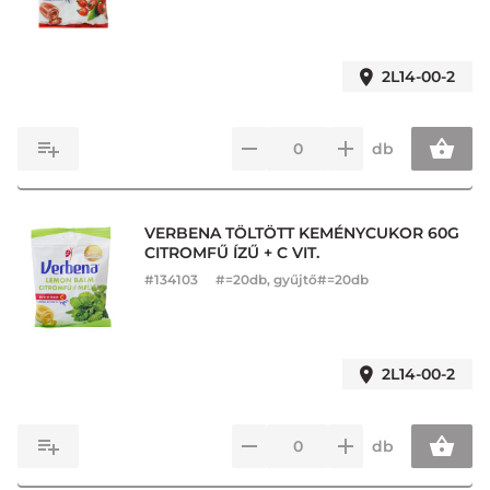
2L14-00-2
db
VERBENA TÖLTÖTT KEMÉNYCUKOR 60G
CITROMFŰ ÍZŰ + C VIT.
#
134103
#=20db, gyűjtő#=20db
2L14-00-2
db