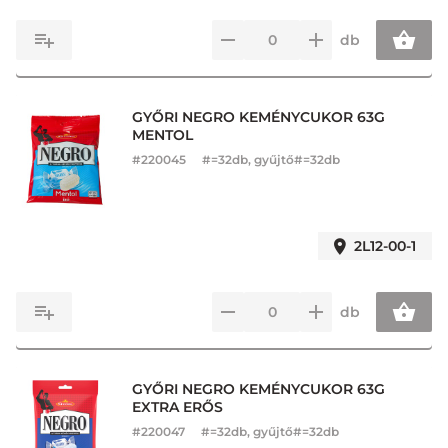
db
GYŐRI NEGRO KEMÉNYCUKOR 63G
MENTOL
#
220045
#=32db, gyűjtő#=32db
2L12-00-1
db
GYŐRI NEGRO KEMÉNYCUKOR 63G
EXTRA ERŐS
#
220047
#=32db, gyűjtő#=32db