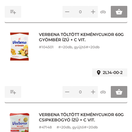
db
VERBENA TÖLTÖTT KEMÉNYCUKOR 60G
GYÖMBÉR ÍZŰ + C VIT.
#
104501
#=20db, gyűjtő#=20db
2L14-00-2
db
VERBENA TÖLTÖTT KEMÉNYCUKOR 60G
CSIPKEBOGYÓ ÍZŰ + C VIT.
#
47148
#=20db, gyűjtő#=20db