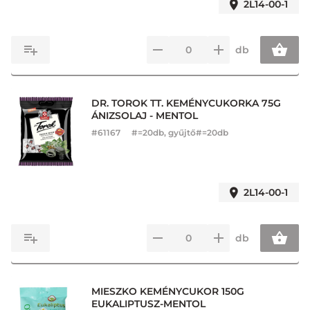
2L14-00-1
db
DR. TOROK TT. KEMÉNYCUKORKA 75G
ÁNIZSOLAJ - MENTOL
#
61167
#=20db, gyűjtő#=20db
2L14-00-1
db
MIESZKO KEMÉNYCUKOR 150G
EUKALIPTUSZ-MENTOL