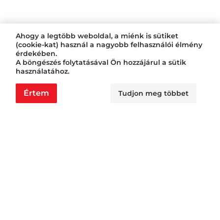
Ahogy a legtöbb weboldal, a miénk is sütiket
(cookie-kat) használ a nagyobb felhasználói élmény
érdekében.
A böngészés folytatásával Ön hozzájárul a sütik
használatához.
Értem
Tudjon meg többet
Nyitvatartás
Nagyraktár:
H - Cs: 6:00 - 16:30, P: 6:00 - 14:30