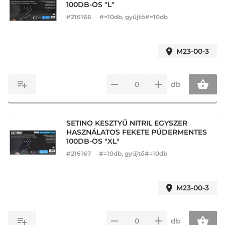
100DB-OS "L"
#
216166
#=10db, gyűjtő#=10db
M23-00-3
db
SETINO KESZTYŰ NITRIL EGYSZER
HASZNÁLATOS FEKETE PÚDERMENTES
100DB-OS "XL"
#
216167
#=10db, gyűjtő#=10db
M23-00-3
db