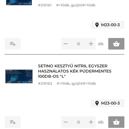
#
216161
#=10db, gyűjtő#=10db
M23-00-3
db
SETINO KESZTYŰ NITRIL EGYSZER
HASZNÁLATOS KÉK PÚDERMENTES
100DB-OS "L"
#
216162
#=10db, gyűjtő#=10db
M23-00-3
db