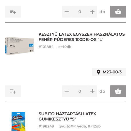
db
KESZTYŰ LATEX EGYSZER HASZNÁLATOS
FEHÉR PÚDERES 100DB-OS "L"
#
101884
#=10db
M23-00-3
db
SUBITO HÁZTARTÁSI LATEX
GUMIKESZTYŰ "S"
#
198249
gyűjtő#=144db, #=12db