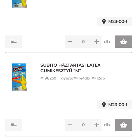
M23-00-1
db
SUBITO HÁZTARTÁSI LATEX
GUMIKESZTYŰ "M"
#
198250
gyűjtő#=144db, #=12db
M23-00-1
db