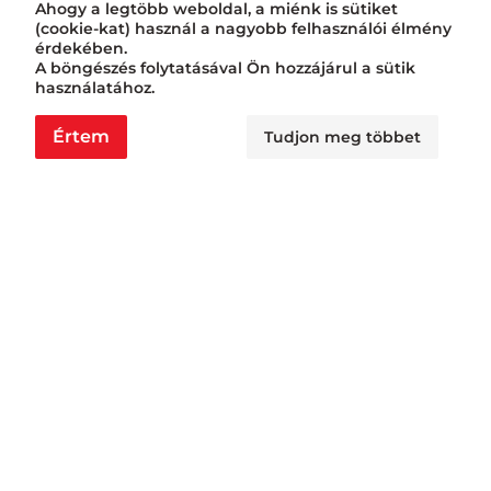
Ahogy a legtöbb weboldal, a miénk is sütiket
(cookie-kat) használ a nagyobb felhasználói élmény
érdekében.
A böngészés folytatásával Ön hozzájárul a sütik
használatához.
Értem
Tudjon meg többet
Nyitvatartás
Nagyraktár:
H - Cs: 6:00 - 16:30, P: 6:00 - 14:30
Busa raktár:
H - Cs: 6:00 - 14:30, P: 6:00 - 14:00