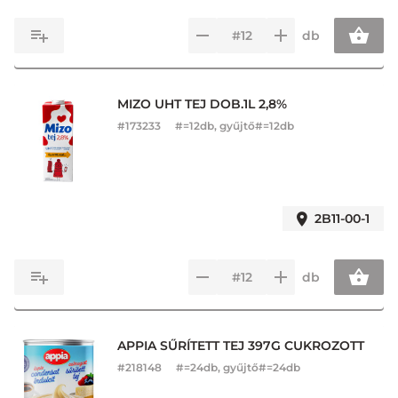
db
MIZO UHT TEJ DOB.1L 2,8%
#
173233
#=12db, gyűjtő#=12db
2B11-00-1
db
APPIA SŰRÍTETT TEJ 397G CUKROZOTT
#
218148
#=24db, gyűjtő#=24db