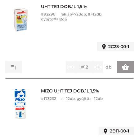
UHT TEJ DOB.1L 1,5 %
#
92298
raklap=720db, #=12db,
gyűjtő#=12db
2C23-00-1
db
MIZO UHT TEJ DOB.1L 1,5%
#
173232
#=12db, gyűjtő#=12db
2B11-00-1