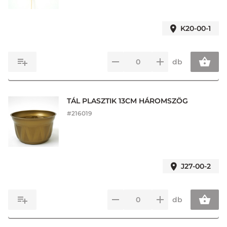
K20-00-1
db
TÁL PLASZTIK 13CM HÁROMSZÖG
#
216019
J27-00-2
db