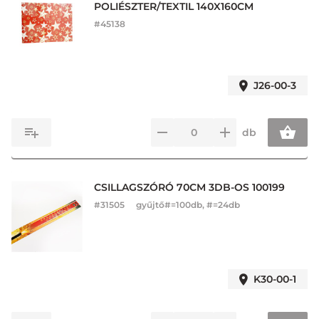
POLIÉSZTER/TEXTIL 140X160CM
#
45138
J26-00-3
db
CSILLAGSZÓRÓ 70CM 3DB-OS 100199
#
31505
gyűjtő#=100db, #=24db
K30-00-1