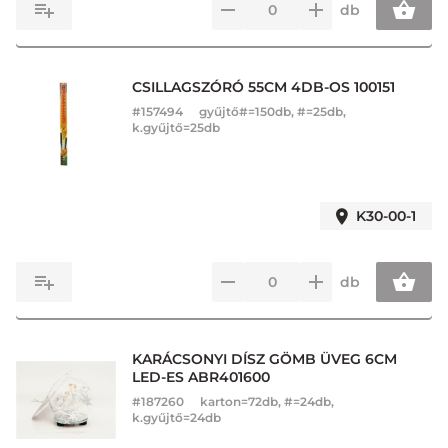
db
CSILLAGSZÓRÓ 55CM 4DB-OS 100151
#
157494
gyűjtő#=150db, #=25db,
k.gyűjtő=25db
K30-00-1
db
KARÁCSONYI DÍSZ GÖMB ÜVEG 6CM
LED-ES ABR401600
#
187260
karton=72db, #=24db,
k.gyűjtő=24db