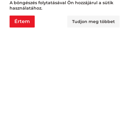
A böngészés folytatásával Ön hozzájárul a sütik
használatához.
Értem
Tudjon meg többet
Nyitvatartás
Nagyraktár:
H - Cs: 6:00 - 16:30, P: 6:00 - 14:30
Busa raktár:
H - Cs: 6:00 - 14:30, P: 6:00 - 14:00
Jövedéki raktár:
H - P: 6:00 - 13:00