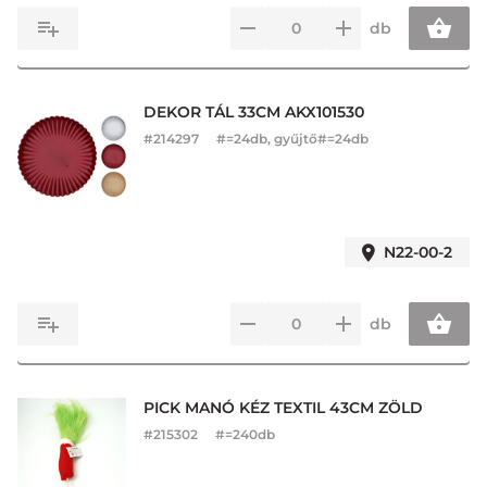
db
DEKOR TÁL 33CM AKX101530
#
214297
#=24db, gyűjtő#=24db
N22-00-2
db
PICK MANÓ KÉZ TEXTIL 43CM ZÖLD
#
215302
#=240db