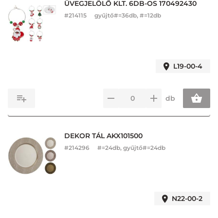
ÜVEGJELÖLŐ KLT. 6DB-OS 170492430
#
214115
gyűjtő#=36db, #=12db
L19-00-4
db
DEKOR TÁL AKX101500
#
214296
#=24db, gyűjtő#=24db
N22-00-2