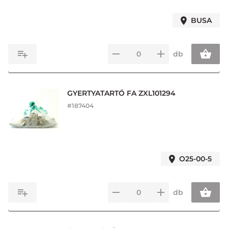
BUSA
db
GYERTYATARTÓ FA ZXL101294
#
187404
O25-00-5
db