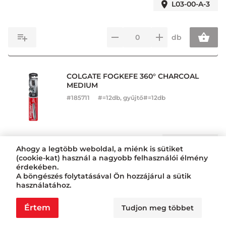
L03-00-A-3
db
COLGATE FOGKEFE 360° CHARCOAL
MEDIUM
#
185711
#=12db, gyűjtő#=12db
L05-00-1
Ahogy a legtöbb weboldal, a miénk is sütiket
(cookie-kat) használ a nagyobb felhasználói élmény
érdekében.
db
A böngészés folytatásával Ön hozzájárul a sütik
használatához.
Értem
Tudjon meg többet
ORAL-B FOGKEFE TRIOPACK 3DB-OS
ALLROUND BLACK MEDIUM