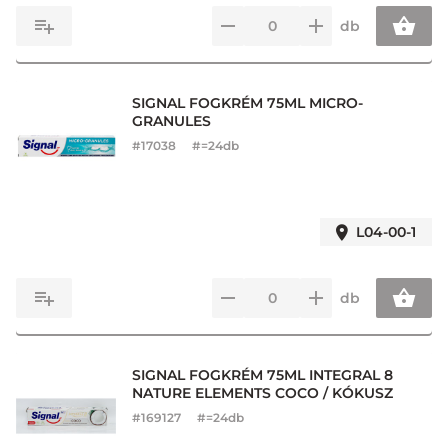
db
SIGNAL FOGKRÉM 75ML MICRO-
GRANULES
#
17038
#=24db
L04-00-1
db
SIGNAL FOGKRÉM 75ML INTEGRAL 8
NATURE ELEMENTS COCO / KÓKUSZ
#
169127
#=24db