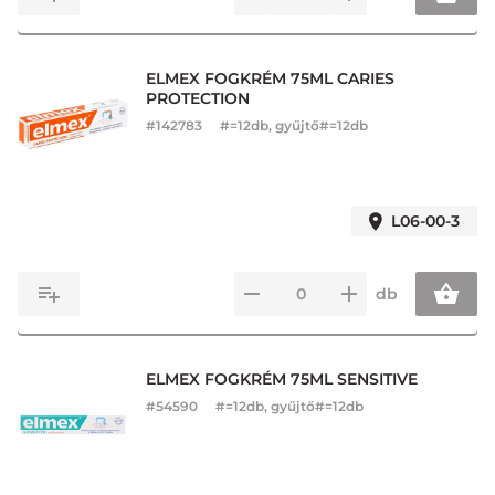
ELMEX FOGKRÉM 75ML CARIES
PROTECTION
#
142783
#=12db, gyűjtő#=12db
L06-00-3
db
ELMEX FOGKRÉM 75ML SENSITIVE
#
54590
#=12db, gyűjtő#=12db