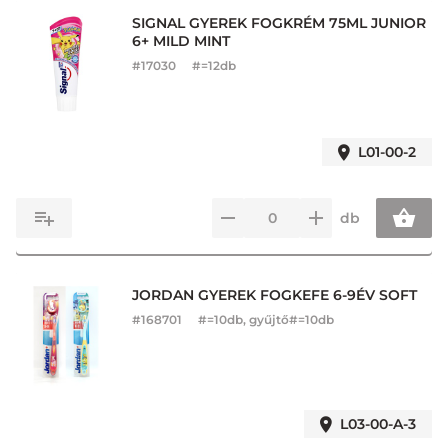
SIGNAL GYEREK FOGKRÉM 75ML JUNIOR
6+ MILD MINT
#
17030
#=12db
L01-00-2
db
JORDAN GYEREK FOGKEFE 6-9ÉV SOFT
#
168701
#=10db, gyűjtő#=10db
L03-00-A-3