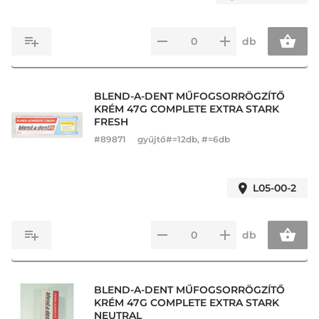
db
BLEND-A-DENT MŰFOGSORRÖGZÍTŐ
KRÉM 47G COMPLETE EXTRA STARK
FRESH
#
89871
gyűjtő#=12db, #=6db
L05-00-2
db
BLEND-A-DENT MŰFOGSORRÖGZÍTŐ
KRÉM 47G COMPLETE EXTRA STARK
NEUTRAL