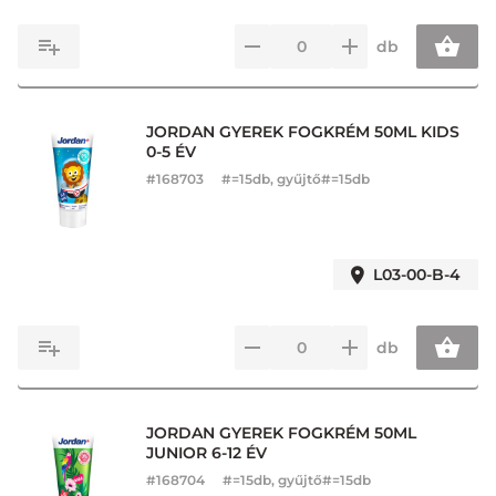
db
JORDAN GYEREK FOGKRÉM 50ML KIDS
0-5 ÉV
#
168703
#=15db, gyűjtő#=15db
L03-00-B-4
db
JORDAN GYEREK FOGKRÉM 50ML
JUNIOR 6-12 ÉV
#
168704
#=15db, gyűjtő#=15db