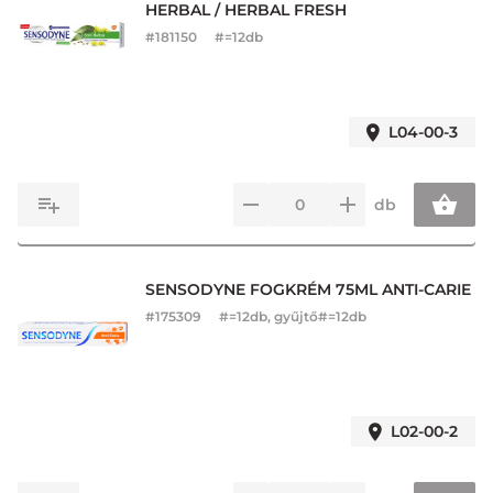
HERBAL / HERBAL FRESH
#
181150
#=12db
L04-00-3
db
SENSODYNE FOGKRÉM 75ML ANTI-CARIE
#
175309
#=12db, gyűjtő#=12db
L02-00-2