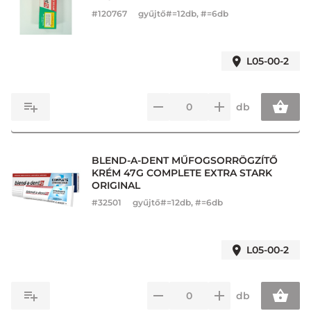
#
120767
gyűjtő#=12db, #=6db
L05-00-2
db
BLEND-A-DENT MŰFOGSORRÖGZÍTŐ
KRÉM 47G COMPLETE EXTRA STARK
ORIGINAL
#
32501
gyűjtő#=12db, #=6db
L05-00-2
db