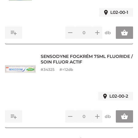
L02-00-1
db
SENSODYNE FOGKRÉM 75ML FLUORIDE /
SOIN FLUOR ACTIF
#
34325
#=12db
L02-00-2
db