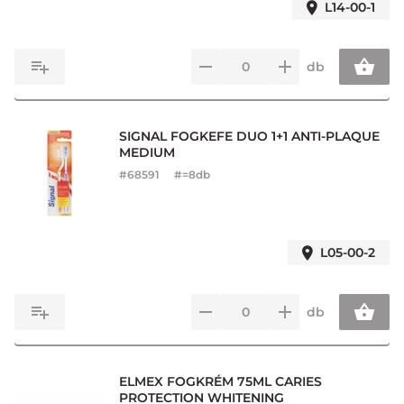
L14-00-1
db
SIGNAL FOGKEFE DUO 1+1 ANTI-PLAQUE
MEDIUM
#
68591
#=8db
L05-00-2
db
ELMEX FOGKRÉM 75ML CARIES
PROTECTION WHITENING