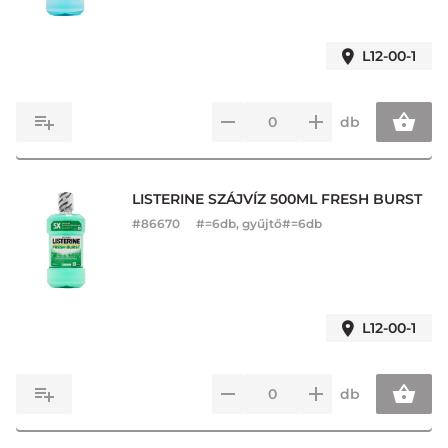
L12-00-1
db
LISTERINE SZÁJVÍZ 500ML FRESH BURST
#
86670
#=6db, gyűjtő#=6db
L12-00-1
db