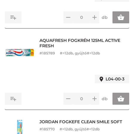
db
AQUAFRESH FOGKRÉM 125ML ACTIVE
FRESH
#
185789
#=12db, gyűjtő#=12db
L04-00-3
db
JORDAN FOGKEFE CLEAN SMILE SOFT
#
185770
#=12db, gyűjtő#=12db