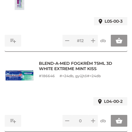
L05-00-3
db
BLEND-A-MED FOGKRÉM 75ML 3D
WHITE EXTREME MINT KISS
#
186646
#=24db, gyűjtő#=24db
L04-00-2
db