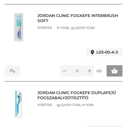
JORDAN CLINIC FOGKEFE INTERBRUSH
SOFT
#
185769
#=12db, gyűjtő#=12db
L03-00-A-3
db
JORDAN CLINIC FOGKEFE DUPLAFEJŰ
FOGSZABÁLYZÓTISZTÍTÓ
#
185768
gyűjtő#=12db, #=6db