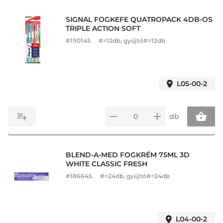
SIGNAL FOGKEFE QUATROPACK 4DB-OS
TRIPLE ACTION SOFT
#
190145
#=12db, gyűjtő#=12db
L05-00-2
db
BLEND-A-MED FOGKRÉM 75ML 3D
WHITE CLASSIC FRESH
#
186645
#=24db, gyűjtő#=24db
L04-00-2