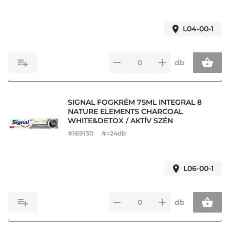
L04-00-1
db
SIGNAL FOGKRÉM 75ML INTEGRAL 8
NATURE ELEMENTS CHARCOAL
WHITE&DETOX / AKTÍV SZÉN
#
169130
#=24db
L06-00-1
db