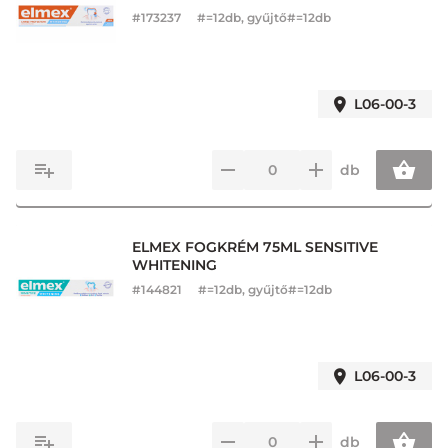
#
173237
#=12db, gyűjtő#=12db
L06-00-3
db
ELMEX FOGKRÉM 75ML SENSITIVE
WHITENING
#
144821
#=12db, gyűjtő#=12db
L06-00-3
db