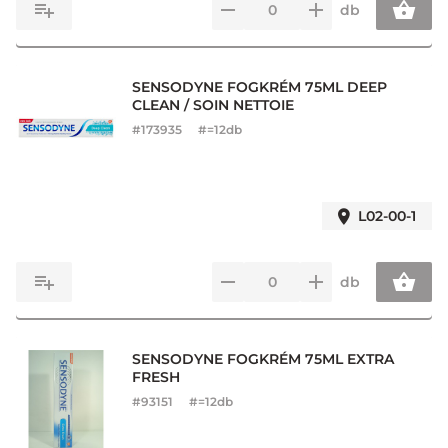
db
SENSODYNE FOGKRÉM 75ML DEEP
CLEAN / SOIN NETTOIE
#
173935
#=12db
L02-00-1
db
SENSODYNE FOGKRÉM 75ML EXTRA
FRESH
#
93151
#=12db