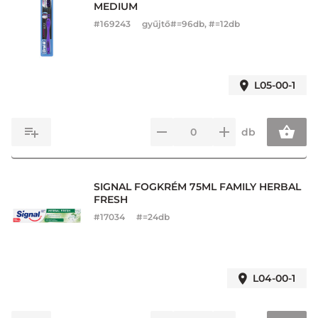
MEDIUM
#
169243
gyűjtő#=96db, #=12db
L05-00-1
db
SIGNAL FOGKRÉM 75ML FAMILY HERBAL
FRESH
#
17034
#=24db
L04-00-1