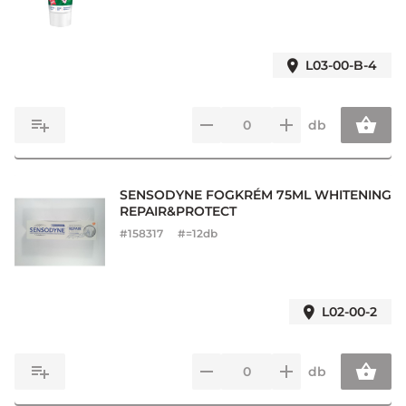
L03-00-B-4
db
SENSODYNE FOGKRÉM 75ML WHITENING
REPAIR&PROTECT
#
158317
#=12db
L02-00-2
db