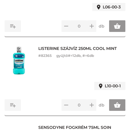
L06-00-3
db
LISTERINE SZÁJVÍZ 250ML COOL MINT
#
82365
gyűjtő#=12db, #=6db
L10-00-1
db
SENSODYNE FOGKRÉM 75ML SOIN