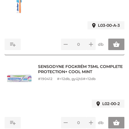
L03-00-A-3
db
SENSODYNE FOGKRÉM 75ML COMPLETE
PROTECTION+ COOL MINT
#
190412
#=12db, gyűjtő#=12db
L02-00-2
db