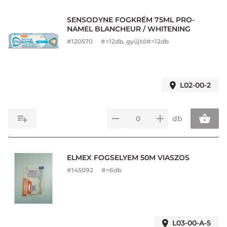
SENSODYNE FOGKRÉM 75ML PRO-
NAMEL BLANCHEUR / WHITENING
#
120570
#=12db, gyűjtő#=12db
L02-00-2
db
ELMEX FOGSELYEM 50M VIASZOS
#
145092
#=6db
L03-00-A-5