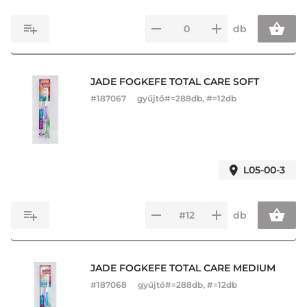
db
JADE FOGKEFE TOTAL CARE SOFT
#
187067
gyűjtő#=288db, #=12db
L05-00-3
db
JADE FOGKEFE TOTAL CARE MEDIUM
#
187068
gyűjtő#=288db, #=12db