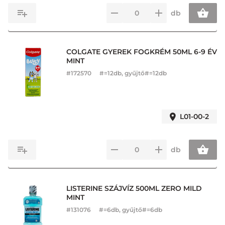
db
COLGATE GYEREK FOGKRÉM 50ML 6-9 ÉV
MINT
#
172570
#=12db, gyűjtő#=12db
L01-00-2
db
LISTERINE SZÁJVÍZ 500ML ZERO MILD
MINT
#
131076
#=6db, gyűjtő#=6db