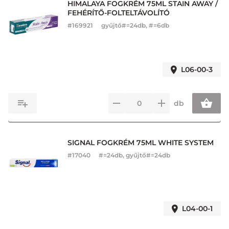
HIMALAYA FOGKRÉM 75ML STAIN AWAY /
FEHÉRÍTŐ-FOLTELTÁVOLÍTÓ
#
169921
gyűjtő#=24db, #=6db
L06-00-3
db
SIGNAL FOGKRÉM 75ML WHITE SYSTEM
#
17040
#=24db, gyűjtő#=24db
L04-00-1