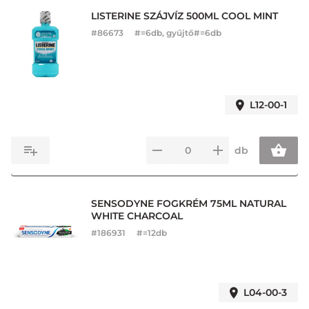
LISTERINE SZÁJVÍZ 500ML COOL MINT
#
86673
#=6db, gyűjtő#=6db
L12-00-1
db
SENSODYNE FOGKRÉM 75ML NATURAL
WHITE CHARCOAL
#
186931
#=12db
L04-00-3