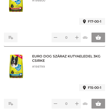
#
198800
F17-00-1
db
EURO DOG SZÁRAZ KUTYAELEDEL 3KG
CSIRKE
#
198799
F15-00-1
db