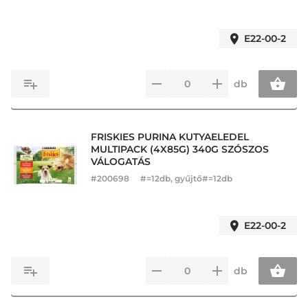
E22-00-2
db
FRISKIES PURINA KUTYAELEDEL
MULTIPACK (4X85G) 340G SZÓSZOS
VÁLOGATÁS
#
200698
#=12db, gyűjtő#=12db
E22-00-2
db