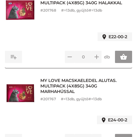
MULTIPACK (4X85G) 340G HALAKKAL
#
201768
#=13db, gyűjtő#=13db
E22-00-2
db
MY LOVE MACSKAELEDEL ALUTAS.
MULTIPACK (4X85G) 340G
MARHAHÚSSAL
#
201767
#=13db, gyűjtő#=13db
E24-00-2