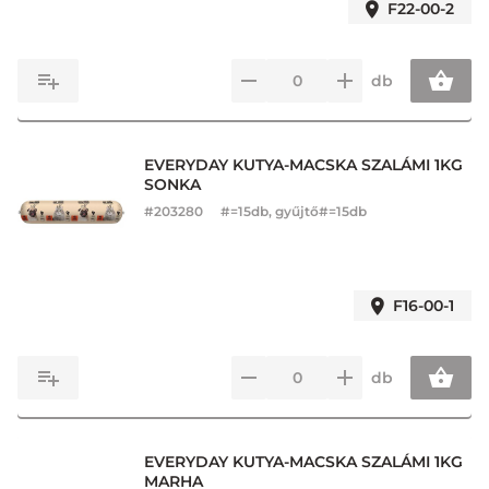
F22-00-2
db
EVERYDAY KUTYA-MACSKA SZALÁMI 1KG
SONKA
#
203280
#=15db, gyűjtő#=15db
F16-00-1
db
EVERYDAY KUTYA-MACSKA SZALÁMI 1KG
MARHA