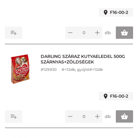
F16-00-2
db
DARLING SZÁRAZ KUTYAELEDEL 500G
SZÁRNYAS+ZÖLDSÉGEK
#
129930
#=12db, gyűjtő#=12db
F16-00-2
db