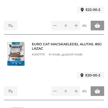
E22-00-2
db
EURO CAT MACSKAELEDEL ALUTAS. 85G
LAZAC
#
200770
#=24db, gyűjtő#=24db
E20-00-2
db