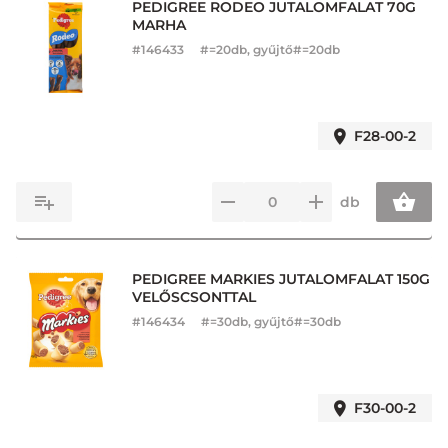
PEDIGREE RODEO JUTALOMFALAT 70G
MARHA
#
146433
#=20db, gyűjtő#=20db
F28-00-2
db
PEDIGREE MARKIES JUTALOMFALAT 150G
VELŐSCSONTTAL
#
146434
#=30db, gyűjtő#=30db
F30-00-2