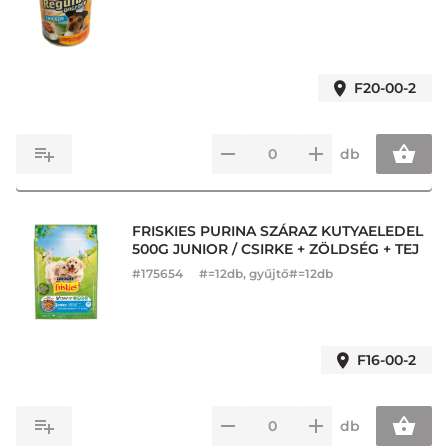
F20-00-2
db
FRISKIES PURINA SZÁRAZ KUTYAELEDEL
500G JUNIOR / CSIRKE + ZÖLDSÉG + TEJ
#
175654
#=12db, gyűjtő#=12db
F16-00-2
db