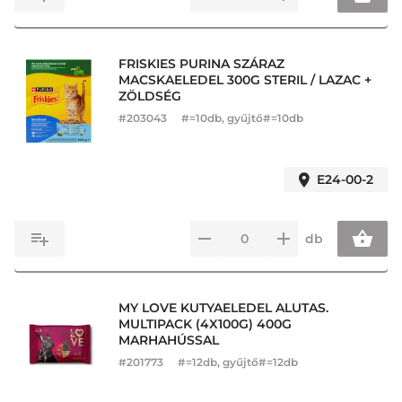
FRISKIES PURINA SZÁRAZ
MACSKAELEDEL 300G STERIL / LAZAC +
ZÖLDSÉG
#
203043
#=10db, gyűjtő#=10db
E24-00-2
db
MY LOVE KUTYAELEDEL ALUTAS.
MULTIPACK (4X100G) 400G
MARHAHÚSSAL
#
201773
#=12db, gyűjtő#=12db