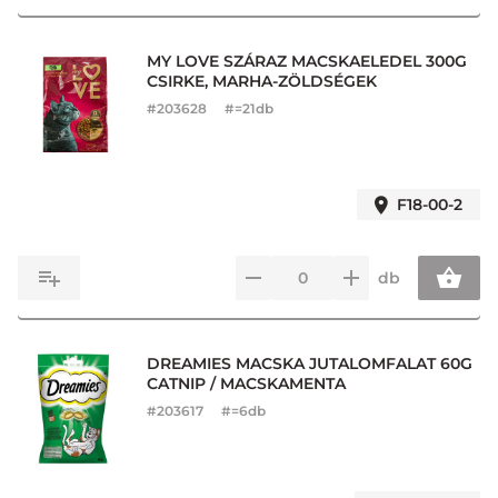
MY LOVE SZÁRAZ MACSKAELEDEL 300G
CSIRKE, MARHA-ZÖLDSÉGEK
#
203628
#=21db
F18-00-2
db
DREAMIES MACSKA JUTALOMFALAT 60G
CATNIP / MACSKAMENTA
#
203617
#=6db