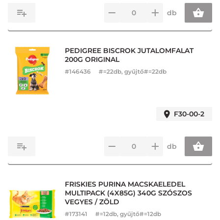
db
PEDIGREE BISCROK JUTALOMFALAT
200G ORIGINAL
#
146436
#=22db, gyűjtő#=22db
F30-00-2
db
FRISKIES PURINA MACSKAELEDEL
MULTIPACK (4X85G) 340G SZÓSZOS
VEGYES / ZÖLD
#
173141
#=12db, gyűjtő#=12db