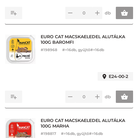
db
EURO CAT MACSKAELEDEL ALUTÁLKA
100G BAROMFI
#
198968
#=16db, gyűjtő#=16db
E24-00-2
db
EURO CAT MACSKAELEDEL ALUTÁLKA
100G MARHA
#
198817
#=16db, gyűjtő#=16db