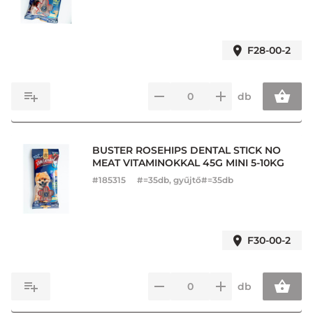
F28-00-2
db
BUSTER ROSEHIPS DENTAL STICK NO
MEAT VITAMINOKKAL 45G MINI 5-10KG
#
185315
#=35db, gyűjtő#=35db
F30-00-2
db