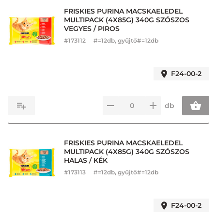
FRISKIES PURINA MACSKAELEDEL
MULTIPACK (4X85G) 340G SZÓSZOS
VEGYES / PIROS
#
173112
#=12db, gyűjtő#=12db
F24-00-2
db
FRISKIES PURINA MACSKAELEDEL
MULTIPACK (4X85G) 340G SZÓSZOS
HALAS / KÉK
#
173113
#=12db, gyűjtő#=12db
F24-00-2