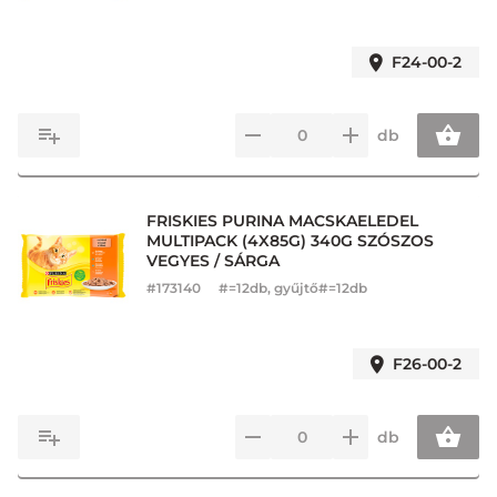
F24-00-2
db
FRISKIES PURINA MACSKAELEDEL
MULTIPACK (4X85G) 340G SZÓSZOS
VEGYES / SÁRGA
#
173140
#=12db, gyűjtő#=12db
F26-00-2
db