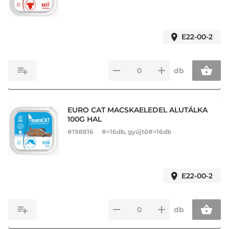
E22-00-2
db
EURO CAT MACSKAELEDEL ALUTÁLKA
100G HAL
#
198816
#=16db, gyűjtő#=16db
E22-00-2
db