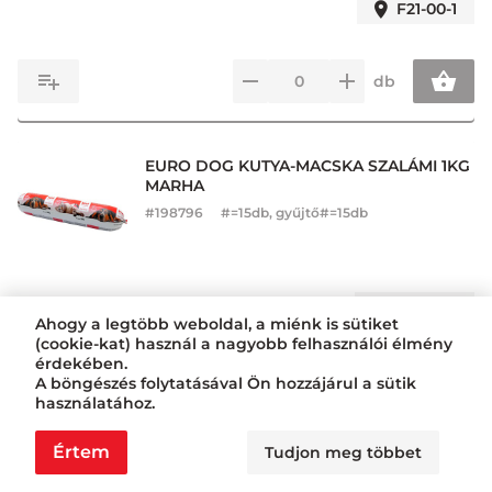
F21-00-1
db
EURO DOG KUTYA-MACSKA SZALÁMI 1KG
MARHA
#
198796
#=15db, gyűjtő#=15db
F14-00-1
Ahogy a legtöbb weboldal, a miénk is sütiket
(cookie-kat) használ a nagyobb felhasználói élmény
érdekében.
db
A böngészés folytatásával Ön hozzájárul a sütik
használatához.
Értem
Tudjon meg többet
EURO DOG KUTYA-MACSKA SZALÁMI 1KG
CSIRKE