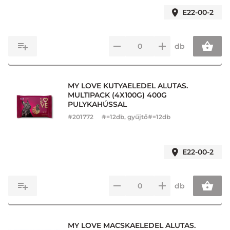
E22-00-2
db
MY LOVE KUTYAELEDEL ALUTAS.
MULTIPACK (4X100G) 400G
PULYKAHÚSSAL
#
201772
#=12db, gyűjtő#=12db
E22-00-2
db
MY LOVE MACSKAELEDEL ALUTAS.