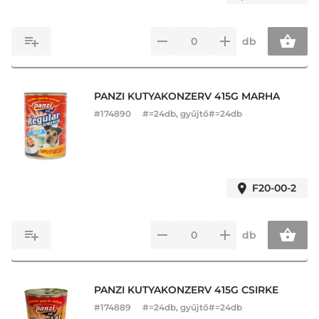
db
PANZI KUTYAKONZERV 415G MARHA
#
174890
#=24db, gyűjtő#=24db
F20-00-2
db
PANZI KUTYAKONZERV 415G CSIRKE
#
174889
#=24db, gyűjtő#=24db