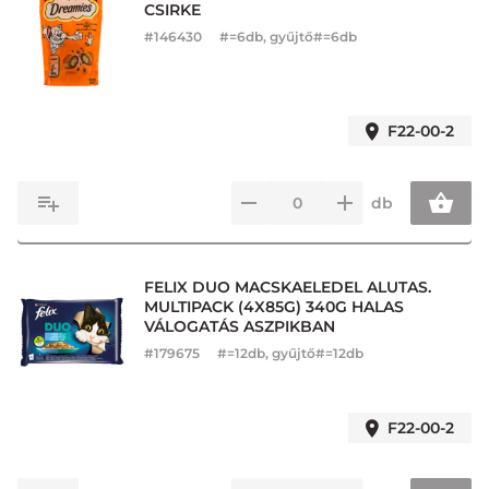
CSIRKE
#
146430
#=6db, gyűjtő#=6db
F22-00-2
db
FELIX DUO MACSKAELEDEL ALUTAS.
MULTIPACK (4X85G) 340G HALAS
VÁLOGATÁS ASZPIKBAN
#
179675
#=12db, gyűjtő#=12db
F22-00-2