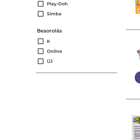
Play-Doh
Simba
Besorolás
K
Online
ÚJ