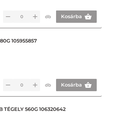
Kosárba
db
80G 105955857
Kosárba
db
 TÉGELY 560G 106320642