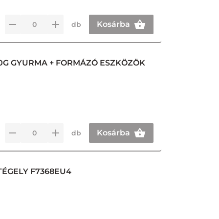
Kosárba
db
00G GYURMA + FORMÁZÓ ESZKÖZÖK
Kosárba
db
 TÉGELY F7368EU4