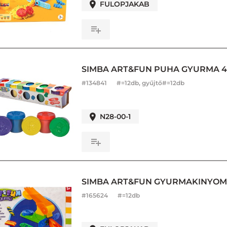
FULOPJAKAB
SIMBA ART&FUN PUHA GYURMA 4+
#
134841
#=12db, gyűjtő#=12db
N28-00-1
SIMBA ART&FUN GYURMAKINYOMÓ 
#
165624
#=12db