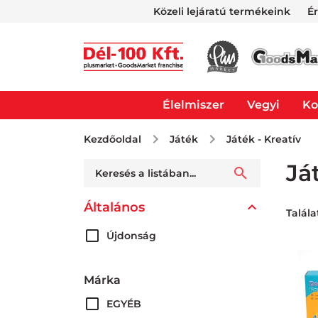
Közeli lejáratú termékeink
É
Élelmiszer
Vegyi
Ko
Kezdőoldal
Játék
Játék - Kreatív
Já
Általános
Talála
Újdonság
Márka
EGYÉB