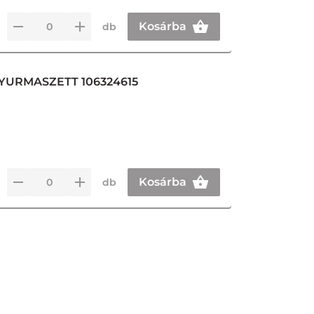
Kosárba
db
YURMASZETT 106324615
Kosárba
db