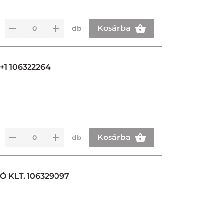
Kosárba
db
1 106322264
Kosárba
db
KLT. 106329097