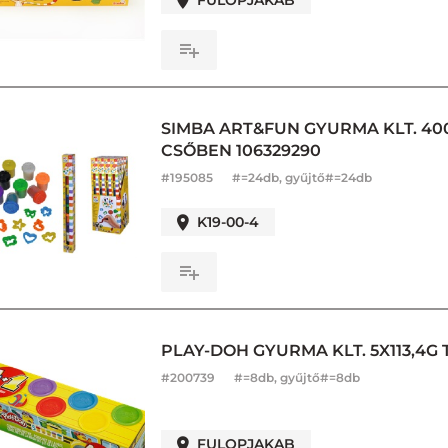
FULOPJAKAB
SIMBA ART&FUN GYURMA KLT. 4
CSŐBEN 106329290
#
195085
#=24db, gyűjtő#=24db
K19-00-4
PLAY-DOH GYURMA KLT. 5X113,4G
#
200739
#=8db, gyűjtő#=8db
FULOPJAKAB