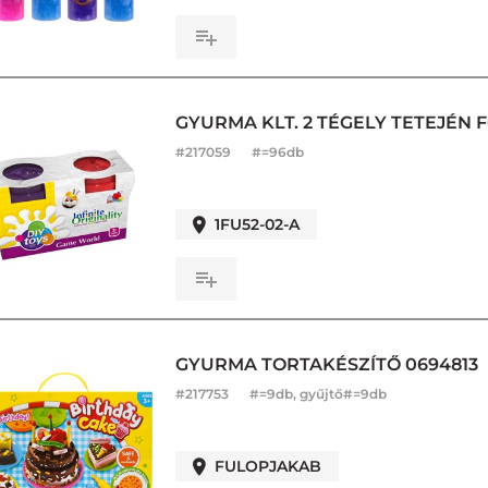
GYURMA KLT. 2 TÉGELY TETEJÉN
#
217059
#=96db
1FU52-02-A
GYURMA TORTAKÉSZÍTŐ 0694813
#
217753
#=9db, gyűjtő#=9db
FULOPJAKAB