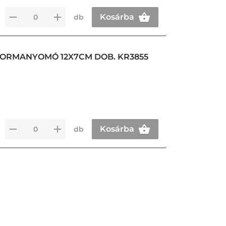
Kosárba
db
 FORMANYOMÓ 12X7CM DOB. KR3855
Kosárba
db