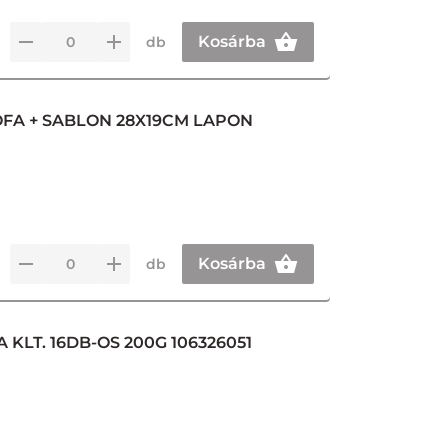
Kosárba
db
ÓFA + SABLON 28X19CM LAPON
Kosárba
db
LT. 16DB-OS 200G 106326051