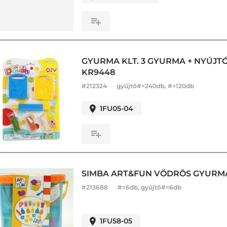
GYURMA KLT. 3 GYURMA + NYÚJT
KR9448
#
212324
gyűjtő#=240db, #=120db
1FU05-04
SIMBA ART&FUN VÖDRÖS GYURMA K
#
213688
#=6db, gyűjtő#=6db
1FU58-05