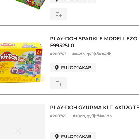
PLAY-DOH SPARKLE MODELLEZŐ P
F99325L0
#
200743
#=4db, gyűjtő#=4db
FULOPJAKAB
PLAY-DOH GYURMA KLT. 4X112G T
#
200749
#=8db, gyűjtő#=8db
FULOPJAKAB