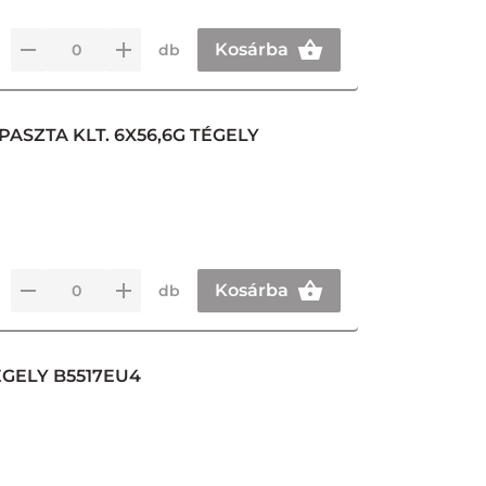
Kosárba
db
ASZTA KLT. 6X56,6G TÉGELY
Kosárba
db
ÉGELY B5517EU4