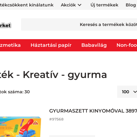
rtékcsökkent kínálatunk
Akciók
Új termékek
Blog
zmetika
Háztartási papír
Babavilág
Non-fo
ték - Kreatív - gyurma
tok száma: 30
GYURMASZETT KINYOMÓVAL 389
#
97568