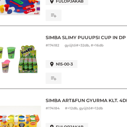
FULOPJAKAB
SIMBA SLIMY PUUUPSI CUP IN DP 
#
174182
gyűjtő#=32db, #=16db
N15-00-3
SIMBA ART&FUN GYURMA KLT. 4DB
#
174184
#=12db, gyűjtő#=12db