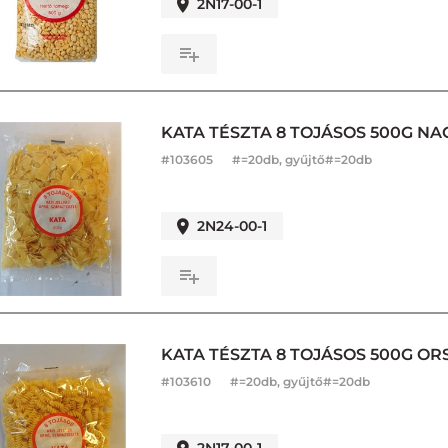
2N17-00-1
KATA TÉSZTA 8 TOJÁSOS 500G N
#
103605
#=20db, gyűjtő#=20db
2N24-00-1
KATA TÉSZTA 8 TOJÁSOS 500G OR
#
103610
#=20db, gyűjtő#=20db