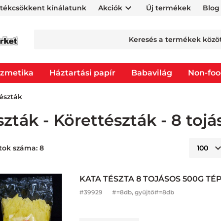
rtékcsökkent kínálatunk
Akciók
Új termékek
Blog
zmetika
Háztartási papír
Babavilág
Non-fo
tészták
szták - Körettészták - 8 tojá
tok száma: 8
KATA TÉSZTA 8 TOJÁSOS 500G TÉ
#
39929
#=8db, gyűjtő#=8db