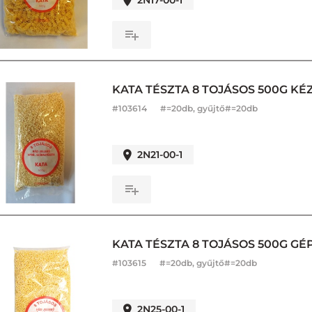
2N17-00-1
KATA TÉSZTA 8 TOJÁSOS 500G KÉ
#
103614
#=20db, gyűjtő#=20db
2N21-00-1
KATA TÉSZTA 8 TOJÁSOS 500G G
#
103615
#=20db, gyűjtő#=20db
2N25-00-1