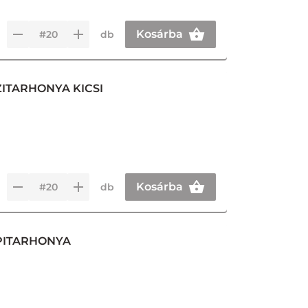
Kosárba
db
ZITARHONYA KICSI
Kosárba
db
ÉPITARHONYA