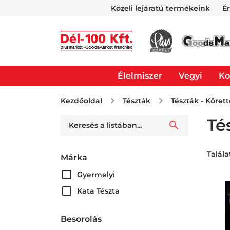
Közeli lejáratú termékeink
É
Élelmiszer
Vegyi
Ko
Kezdőoldal
Tészták
Tészták - Köret
Té
Talála
Márka
Gyermelyi
Kata Tészta
Besorolás