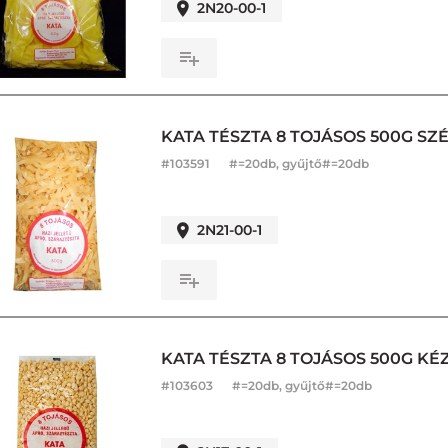
2N20-00-1
KATA TÉSZTA 8 TOJÁSOS 500G SZ
#
103591
#=20db, gyűjtő#=20db
2N21-00-1
KATA TÉSZTA 8 TOJÁSOS 500G K
#
103603
#=20db, gyűjtő#=20db