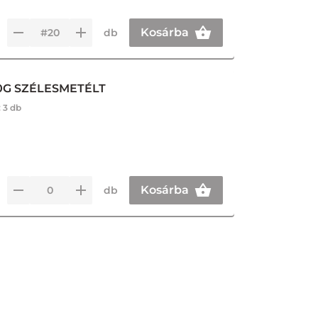
Kosárba
db
50G SZÉLESMETÉLT
:
3 db
Kosárba
db