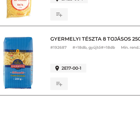
GYERMELYI TÉSZTA 8 TOJÁSOS 2
#
192687
#=18db, gyűjtő#=18db
Min. rend.
2E17-00-1