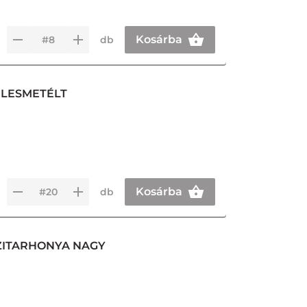
Kosárba
db
ÉLESMETÉLT
Kosárba
db
ÉZITARHONYA NAGY