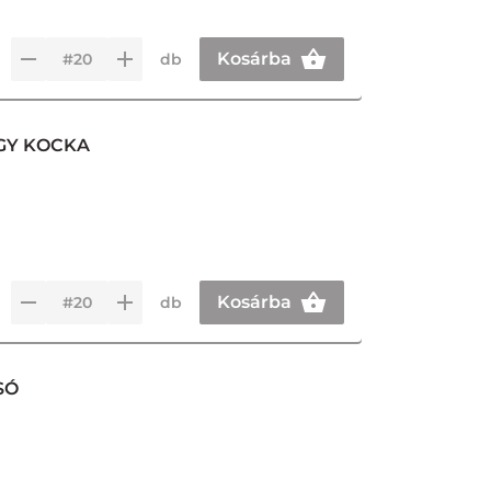
Kosárba
db
AGY KOCKA
Kosárba
db
SÓ