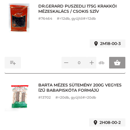
DR.GERARD PUSZEDLI 175G KRAKKÓI
MÉZESKALÁCS / CSOKIS SZÍV
#
76464
#=12db, gyűjtő#=12db
2M18-00-3
db
BARTA MÉZES SÜTEMÉNY 200G VEGYES
ÍZŰ BABAPISKÓTA FORMÁJÚ
#
13702
#=20db, gyűjtő#=20db
2H08-00-2