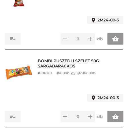
2M24-00-3
db
BOMBI PUSZEDLI SZELET 50G
SÁRGABARACKOS
#
196281
#=18db, gyűjtő#=18db
2M24-00-3
db