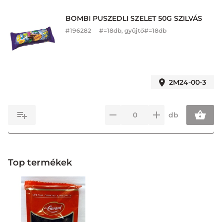
BOMBI PUSZEDLI SZELET 50G SZILVÁS
#
196282
#=18db, gyűjtő#=18db
2M24-00-3
db
Top termékek