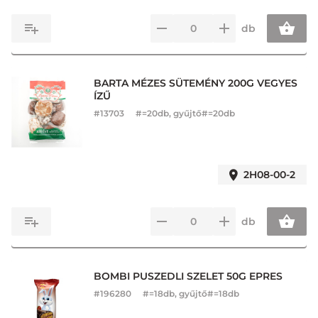
db
BARTA MÉZES SÜTEMÉNY 200G VEGYES
ÍZŰ
#
13703
#=20db, gyűjtő#=20db
2H08-00-2
db
BOMBI PUSZEDLI SZELET 50G EPRES
#
196280
#=18db, gyűjtő#=18db