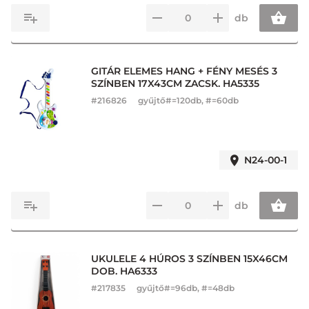
db
GITÁR ELEMES HANG + FÉNY MESÉS 3
SZÍNBEN 17X43CM ZACSK. HA5335
#
216826
gyűjtő#=120db, #=60db
N24-00-1
db
UKULELE 4 HÚROS 3 SZÍNBEN 15X46CM
DOB. HA6333
#
217835
gyűjtő#=96db, #=48db