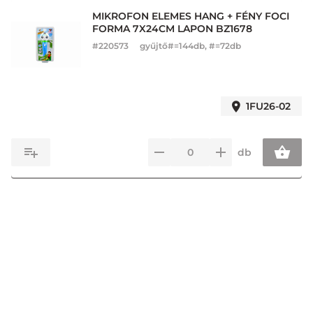
MIKROFON ELEMES HANG + FÉNY FOCI
FORMA 7X24CM LAPON BZ1678
#
220573
gyűjtő#=144db, #=72db
1FU26-02
db