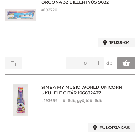
ORGONA 32 BILLENTYŰS 9032
#
192720
1FU29-04
db
SIMBA MY MUSIC WORLD UNICORN
UKULELE GITÁR 106832437
#
193699
#=6db, gyűjtő#=6db
FULOPJAKAB