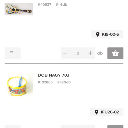
#
40637
#=6db
K19-00-5
db
DOB NAGY 703
#
102865
#=20db
1FU26-02