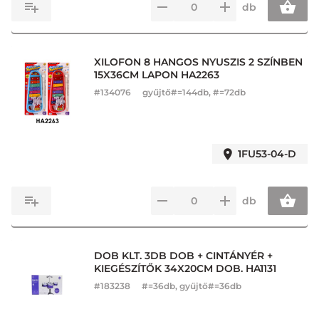
db
XILOFON 8 HANGOS NYUSZIS 2 SZÍNBEN
15X36CM LAPON HA2263
#
134076
gyűjtő#=144db, #=72db
1FU53-04-D
db
DOB KLT. 3DB DOB + CINTÁNYÉR +
KIEGÉSZÍTŐK 34X20CM DOB. HA1131
#
183238
#=36db, gyűjtő#=36db