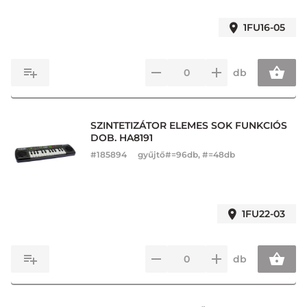
1FU16-05
db
SZINTETIZÁTOR ELEMES SOK FUNKCIÓS
DOB. HA8191
#
185894
gyűjtő#=96db, #=48db
1FU22-03
db