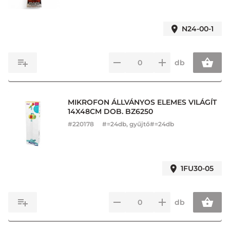
N24-00-1
db
MIKROFON ÁLLVÁNYOS ELEMES VILÁGÍT
14X48CM DOB. BZ6250
#
220178
#=24db, gyűjtő#=24db
1FU30-05
db