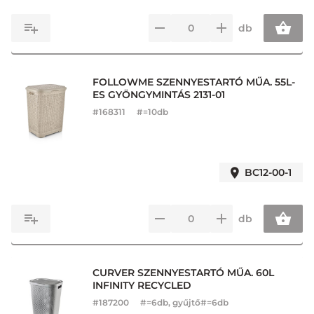
db
FOLLOWME SZENNYESTARTÓ MŰA. 55L-
ES GYÖNGYMINTÁS 2131-01
#
168311
#=10db
BC12-00-1
db
CURVER SZENNYESTARTÓ MŰA. 60L
INFINITY RECYCLED
#
187200
#=6db, gyűjtő#=6db