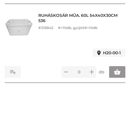
RUHÁSKOSÁR MŰA. 60L 54X40X30CM
536
#
218842
#=10db, gyűjtő#=10db
H20-00-1
db