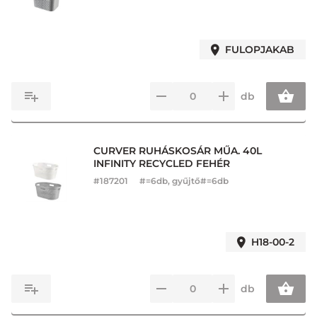
FULOPJAKAB
db
CURVER RUHÁSKOSÁR MŰA. 40L
INFINITY RECYCLED FEHÉR
#
187201
#=6db, gyűjtő#=6db
H18-00-2
db