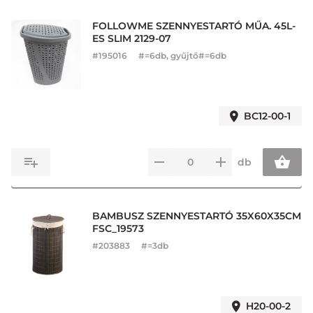
FOLLOWME SZENNYESTARTÓ MŰA. 45L-
ES SLIM 2129-07
#
195016
#=6db, gyűjtő#=6db
BC12-00-1
db
BAMBUSZ SZENNYESTARTÓ 35X60X35CM
FSC_19573
#
203883
#=3db
H20-00-2