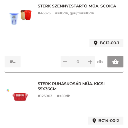
STERK SZENNYESTARTÓ MŰA. SCOICA
#
45575
#=10db, gyűjtő#=10db
BC12-00-1
db
STERK RUHÁSKOSÁR MŰA. KICSI
55X36CM
#
125903
#=50db
BC14-00-2