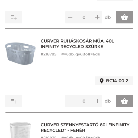
db
CURVER RUHÁSKOSÁR MŰA. 40L
INFINITY RECYCLED SZÜRKE
#
218785
#=6db, gyűjtő#=6db
BC14-00-2
db
CURVER SZENNYESTARTÓ 60L "INFINITY
RECYCLED" - FEHÉR
#
218835
#=6db, gyűjtő#=6db