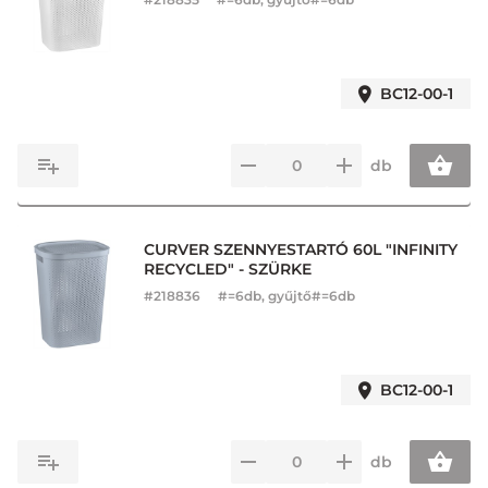
BC12-00-1
db
CURVER SZENNYESTARTÓ 60L "INFINITY
RECYCLED" - SZÜRKE
#
218836
#=6db, gyűjtő#=6db
BC12-00-1
db