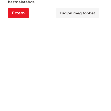
használatához.
Értem
Tudjon meg többet
Nyitvatartás
Nagyraktár:
H - Cs: 6:00 - 16:30, P: 6:00 - 14:30
Busa raktár:
H - Cs: 6:00 - 14:30, P: 6:00 - 14:00
Jövedéki raktár:
H - P: 6:00 - 13:00
Áruátvétel: