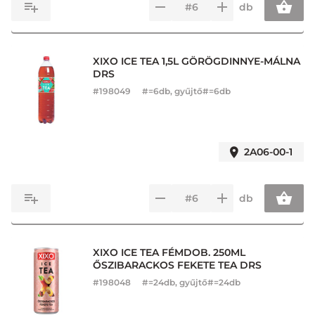
db
XIXO ICE TEA 1,5L GÖRÖGDINNYE-MÁLNA
DRS
#
198049
#=6db, gyűjtő#=6db
2A06-00-1
db
XIXO ICE TEA FÉMDOB. 250ML
ŐSZIBARACKOS FEKETE TEA DRS
#
198048
#=24db, gyűjtő#=24db