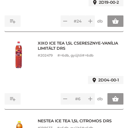
2D19-00-2
db
XIXO ICE TEA 1,5L CSERESZNYE-VANÍLIA
LIMITÁLT DRS
#
202479
#=6db, gyűjtő#=6db
2D04-00-1
db
NESTEA ICE TEA 1,5L CITROMOS DRS
#
198633
#=6db, gyűjtő#=6db