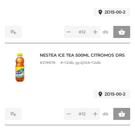
2D15-00-2
db
NESTEA ICE TEA 500ML CITROMOS DRS
#
219878
#=12db, gyűjtő#=12db
2D15-00-2
db