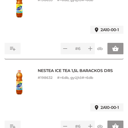
2A10-00-1
db
NESTEA ICE TEA 1,5L BARACKOS DRS
#
198632
#=6db, gyűjtő#=6db
2A10-00-1
db