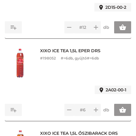
2D15-00-2
db
XIXO ICE TEA 1,5L EPER DRS
#
198052
#=6db, gyűjtő#=6db
2A02-00-1
db
XIXO ICE TEA 1,5L ŐSZIBARACK DRS