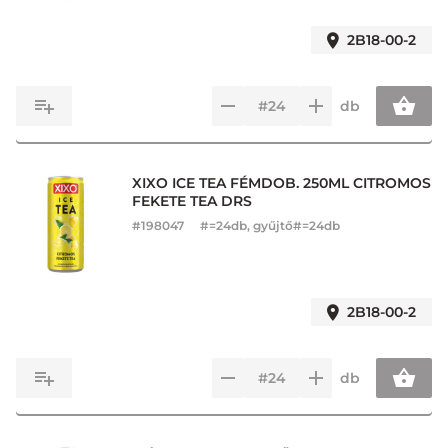
2B18-00-2
db
XIXO ICE TEA FÉMDOB. 250ML CITROMOS
FEKETE TEA DRS
#
198047
#=24db, gyűjtő#=24db
2B18-00-2
db