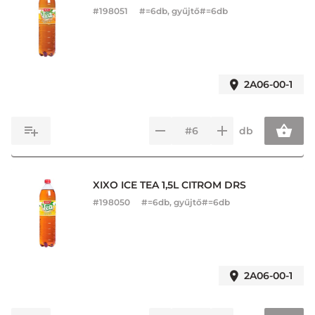
#
198051
#=6db, gyűjtő#=6db
2A06-00-1
db
XIXO ICE TEA 1,5L CITROM DRS
#
198050
#=6db, gyűjtő#=6db
2A06-00-1