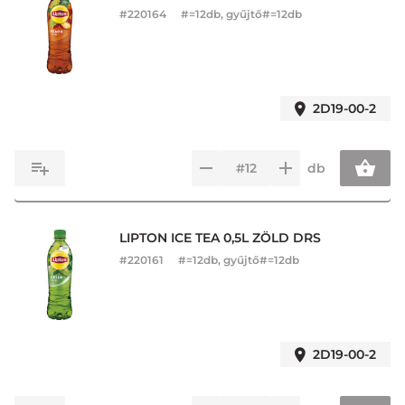
#
220164
#=12db, gyűjtő#=12db
2D19-00-2
db
LIPTON ICE TEA 0,5L ZÖLD DRS
#
220161
#=12db, gyűjtő#=12db
2D19-00-2