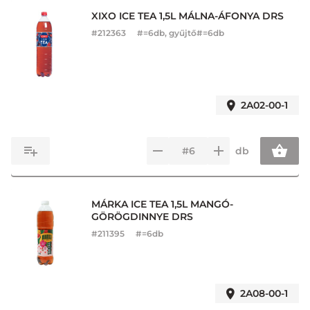
XIXO ICE TEA 1,5L MÁLNA-ÁFONYA DRS
#
212363
#=6db, gyűjtő#=6db
2A02-00-1
db
MÁRKA ICE TEA 1,5L MANGÓ-
GÖRÖGDINNYE DRS
#
211395
#=6db
2A08-00-1