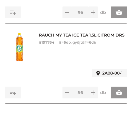
db
RAUCH MY TEA ICE TEA 1,5L CITROM DRS
#
197764
#=6db, gyűjtő#=6db
2A08-00-1
db