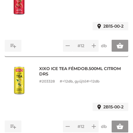
2B15-00-2
db
XIXO ICE TEA FÉMDOB.500ML CITROM
DRS
#
203328
#=12db, gyűjtő#=12db
2B15-00-2
db