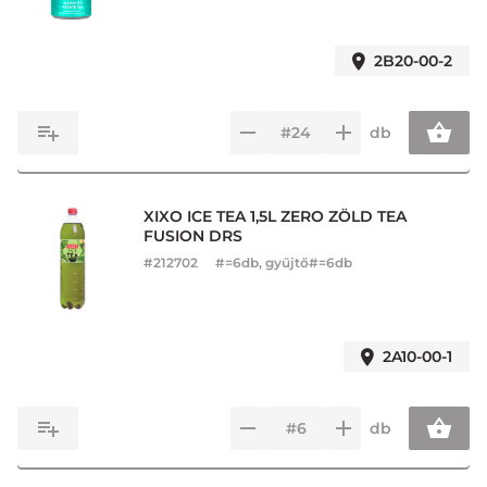
2B20-00-2
db
XIXO ICE TEA 1,5L ZERO ZÖLD TEA
FUSION DRS
#
212702
#=6db, gyűjtő#=6db
2A10-00-1
db