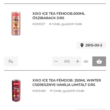
XIXO ICE TEA FÉMDOB.500ML
ŐSZIBARACK DRS
#
203327
#=12db, gyűjtő#=12db
2B15-00-2
db
XIXO ICE TEA FÉMDOB. 250ML WINTER
CSERESZNYE-VANÍLIA LIMITÁLT DRS
#
202480
#=24db, gyűjtő#=24db