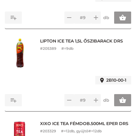
db
LIPTON ICE TEA 1,5L ŐSZIBARACK DRS
#
205389
#=9db
2B10-00-1
db
XIXO ICE TEA FÉMDOB.500ML EPER DRS
#
203329
#=12db, gyűjtő#=12db