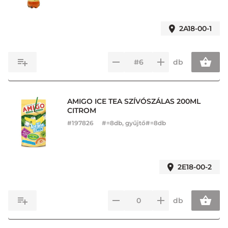
2A18-00-1
db
AMIGO ICE TEA SZÍVÓSZÁLAS 200ML
CITROM
#
197826
#=8db, gyűjtő#=8db
2E18-00-2
db