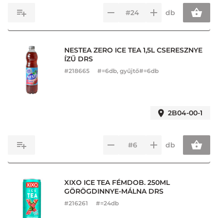
db
NESTEA ZERO ICE TEA 1,5L CSERESZNYE
ÍZŰ DRS
#
218665
#=6db, gyűjtő#=6db
2B04-00-1
db
XIXO ICE TEA FÉMDOB. 250ML
GÖRÖGDINNYE-MÁLNA DRS
#
216261
#=24db