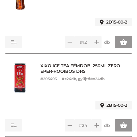
2D15-00-2
db
XIXO ICE TEA FÉMDOB. 250ML ZERO
EPER-ROOIBOS DRS
#
205403
#=24db, gyűjtő#=24db
2B15-00-2
db