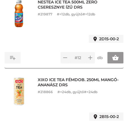
NESTEA ICE TEA 500ML ZERO
CSERESZNYE ÍZŰ DRS
#
219877
#=12db, gyűjtő#=12db
2D15-00-2
db
XIXO ICE TEA FÉMDOB. 250ML MANGÓ-
ANANÁSZ DRS
#
218866
#=24db, gyűjtő#=24db
2B15-00-2