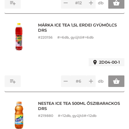
db
MÁRKA ICE TEA 1,5L ERDEI GYÜMÖLCS
DRS
#
220156
#=6db, gyűjtő#=6db
2D04-00-1
db
NESTEA ICE TEA 500ML ŐSZIBARACKOS
DRS
#
219880
#=12db, gyűjtő#=12db