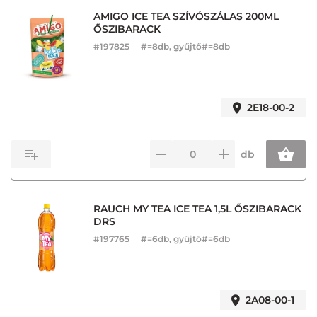
AMIGO ICE TEA SZÍVÓSZÁLAS 200ML
ŐSZIBARACK
#
197825
#=8db, gyűjtő#=8db
2E18-00-2
db
RAUCH MY TEA ICE TEA 1,5L ŐSZIBARACK
DRS
#
197765
#=6db, gyűjtő#=6db
2A08-00-1