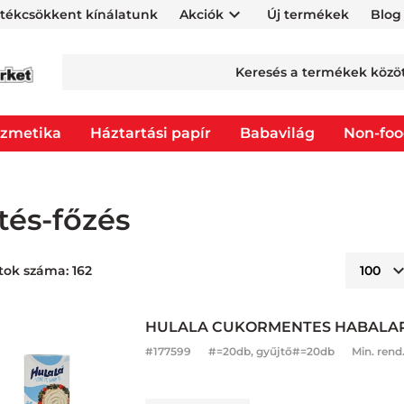
rtékcsökkent kínálatunk
Akciók
Új termékek
Blog
zmetika
Háztartási papír
Babavilág
Non-fo
tés-főzés
tok száma: 162
HULALA CUKORMENTES HABALAP
#
177599
#=20db, gyűjtő#=20db
Min. rend