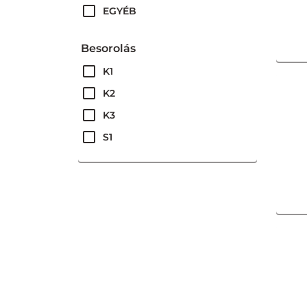
EGYÉB
Ében
Besorolás
Globetti
K1
Grande
K2
Haas
K3
Horváth Rozi
S1
Hulala
S2
Kalifa
S3
Klasszikus
ÚJ
Kotányi
Kovics
Love Diet
Lucullus
MADAME COLETTE