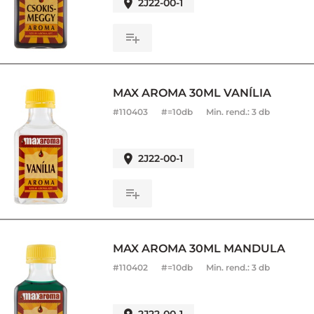
2J22-00-1
MAX AROMA 30ML VANÍLIA
#
110403
#=10db
Min. rend.:
3 db
2J22-00-1
MAX AROMA 30ML MANDULA
#
110402
#=10db
Min. rend.:
3 db