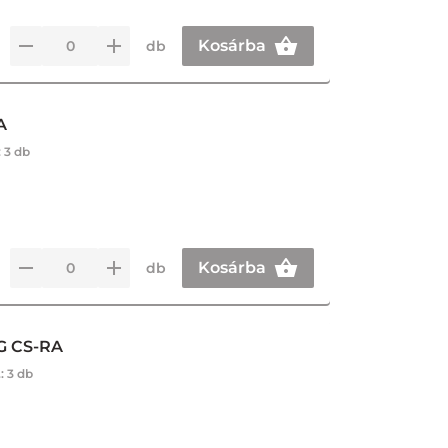
Kosárba
db
A
:
3 db
Kosárba
db
G CS-RA
.:
3 db