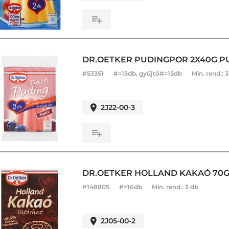
DR.OETKER PUDINGPOR 2X40G P
#
53351
#=15db, gyűjtő#=15db
Min. rend.:
3
2J22-00-3
DR.OETKER HOLLAND KAKAÓ 70G
#
148805
#=16db
Min. rend.:
3 db
2J05-00-2