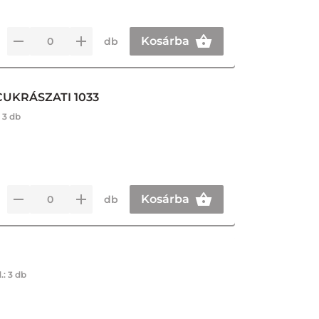
Kosárba
db
UKRÁSZATI 1033
:
3 db
Kosárba
db
.:
3 db