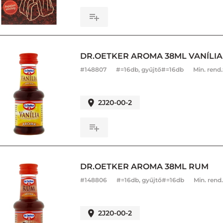
DR.OETKER AROMA 38ML VANÍLIA
#
148807
#=16db, gyűjtő#=16db
Min. rend.
2J20-00-2
DR.OETKER AROMA 38ML RUM
#
148806
#=16db, gyűjtő#=16db
Min. rend
2J20-00-2