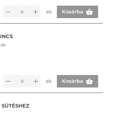
Kosárba
db
UNCS
 db
Kosárba
db
 SÜTÉSHEZ