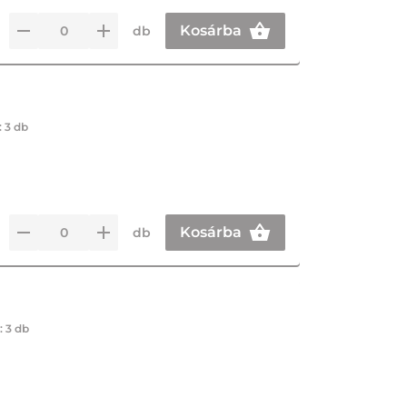
Kosárba
db
:
3 db
Kosárba
db
.:
3 db