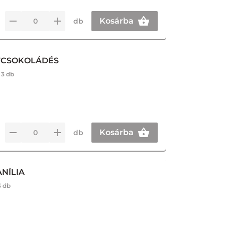
Kosárba
db
ÉTCSOKOLÁDÉS
:
3 db
Kosárba
db
NÍLIA
3 db