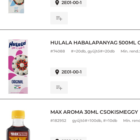
2E01-00-1
HULALA HABALAPANYAG 500ML C
#
74088
#=20db, gyűjtő#=20db
Min. rend.
2E01-00-1
MAX AROMA 30ML CSOKISMEGGY
#
182952
gyűjtő#=100db, #=10db
Min. rend