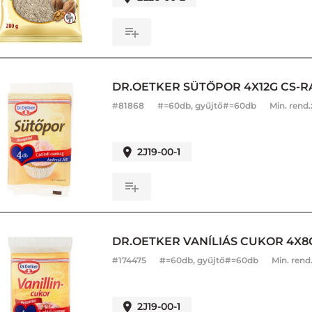
DR.OETKER SÜTŐPOR 4X12G CS-R
#
81868
#=60db, gyűjtő#=60db
Min. rend.
2J19-00-1
DR.OETKER VANÍLIÁS CUKOR 4X8
#
174475
#=60db, gyűjtő#=60db
Min. rend
2J19-00-1