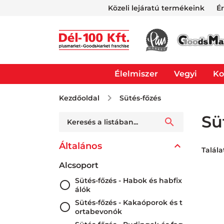
Közeli lejáratú termékeink
É
Élelmiszer
Vegyi
Ko
Kezdőoldal
Sütés-főzés
Sü
Általános
Talála
Alcsoport
Sütés-főzés - Habok és habfix
álók
Sütés-főzés - Kakaóporok és t
ortabevonók