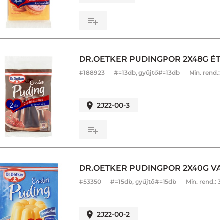
DR.OETKER PUDINGPOR 2X48G 
#
188923
#=13db, gyűjtő#=13db
Min. rend.
2J22-00-3
DR.OETKER PUDINGPOR 2X40G VA
#
53350
#=15db, gyűjtő#=15db
Min. rend.:
2J22-00-2