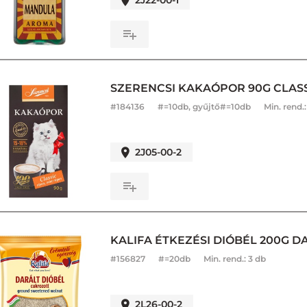
2J22-00-1
SZERENCSI KAKAÓPOR 90G CLASS
#
184136
#=10db, gyűjtő#=10db
Min. rend.
2J05-00-2
KALIFA ÉTKEZÉSI DIÓBÉL 200G 
#
156827
#=20db
Min. rend.:
3 db
2L26-00-2