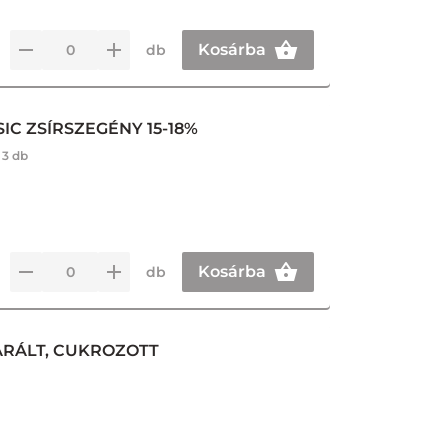
Kosárba
db
IC ZSÍRSZEGÉNY 15-18%
:
3 db
Kosárba
db
DARÁLT, CUKROZOTT