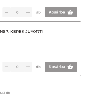
Kosárba
db
SP. KEREK JUY01711
Kosárba
db
d.:
3 db