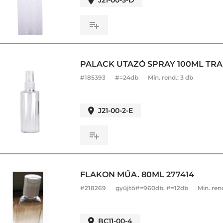
J21-00-3-D
PALACK UTAZÓ SPRAY 100ML TRAN
#
185393
#=24db
Min. rend.:
3 db
J21-00-2-E
FLAKON MŰA. 80ML 277414
#
218269
gyűjtő#=960db, #=12db
Min. ren
BC11-00-4