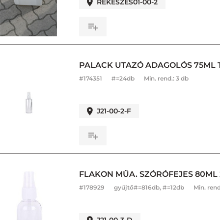
REKESZES01-00-2
PALACK UTAZÓ ADAGOLÓS 75ML T
#
174351
#=24db
Min. rend.:
3 db
J21-00-2-F
FLAKON MŰA. SZÓRÓFEJES 80ML 
#
178929
gyűjtő#=816db, #=12db
Min. rend