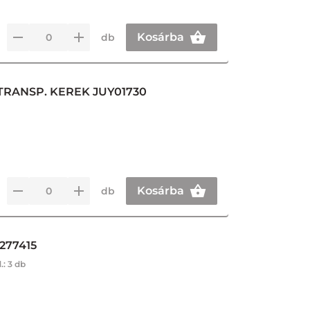
Kosárba
db
RANSP. KEREK JUY01730
Kosárba
db
277415
.:
3 db