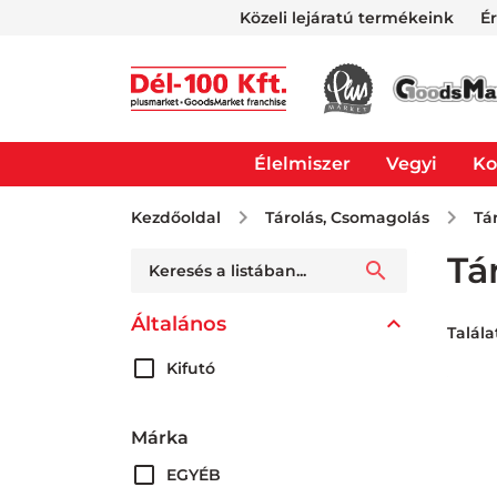
Közeli lejáratú termékeink
É
Élelmiszer
Vegyi
Ko
Kezdőoldal
Tárolás, Csomagolás
Tá
Tá
Általános
Talála
Kifutó
Márka
EGYÉB