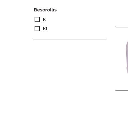
Besorolás
K
K1