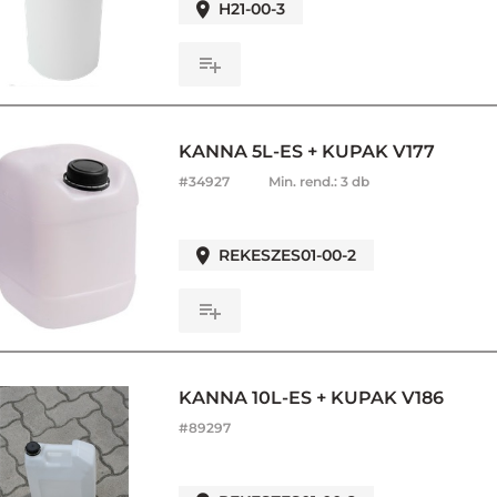
H21-00-3
KANNA 5L-ES + KUPAK V177
#
34927
Min. rend.:
3 db
REKESZES01-00-2
KANNA 10L-ES + KUPAK V186
#
89297