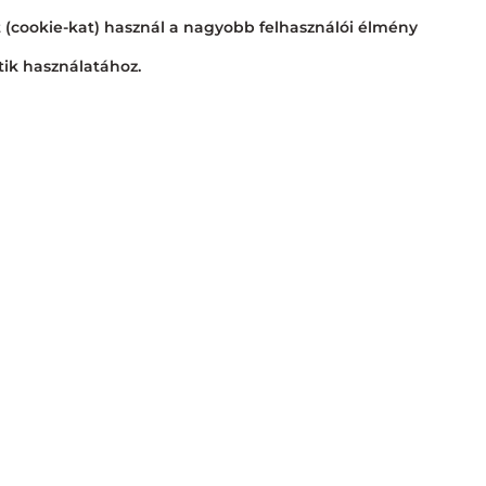
t (cookie-kat) használ a nagyobb felhasználói élmény
tik használatához.
Nyitvatartás
Nagyraktár:
H - Cs: 6:00 - 16:3
Busa raktár:
H - Cs: 6:00 - 14:
Jövedéki raktár:
H - P: 6:00 -
Áruátvétel:
H - Cs: 6:00 - 15:30
Blog
Adatkezelési kérelem
Copyright © 2022 Dél-100 Kft.
Minden jog fenntartva.