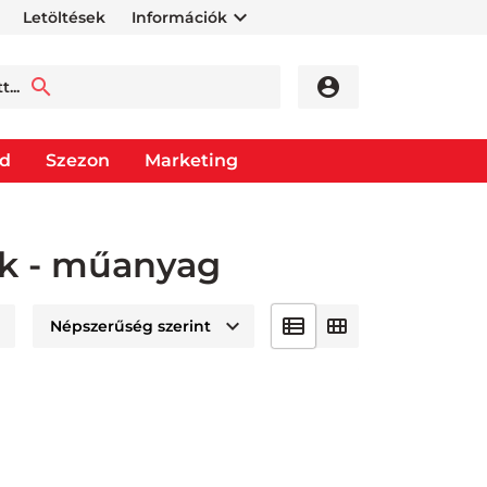
Letöltések
Információk
od
Szezon
Marketing
ék - műanyag