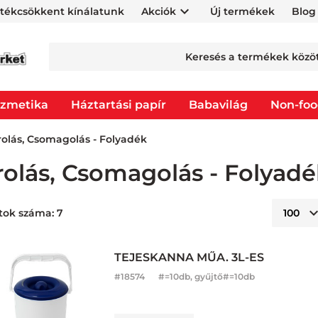
rtékcsökkent kínálatunk
Akciók
Új termékek
Blog
zmetika
Háztartási papír
Babavilág
Non-fo
rolás, Csomagolás - Folyadék
rolás, Csomagolás - Folyad
tok száma: 7
TEJESKANNA MŰA. 3L-ES
#
18574
#=10db, gyűjtő#=10db