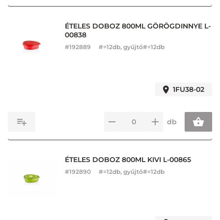
ÉTELES DOBOZ 800ML GÖRÖGDINNYE L-
00838
#
192889
#=12db, gyűjtő#=12db
1FU38-02
db
ÉTELES DOBOZ 800ML KIVI L-00865
#
192890
#=12db, gyűjtő#=12db