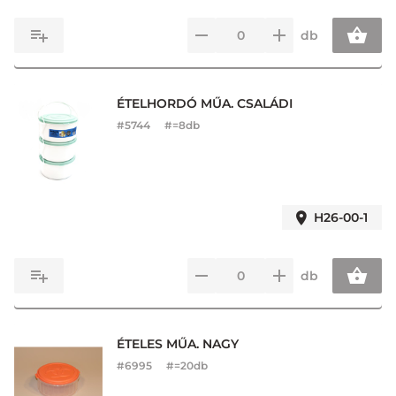
db
ÉTELHORDÓ MŰA. CSALÁDI
#
5744
#=8db
H26-00-1
db
ÉTELES MŰA. NAGY
#
6995
#=20db