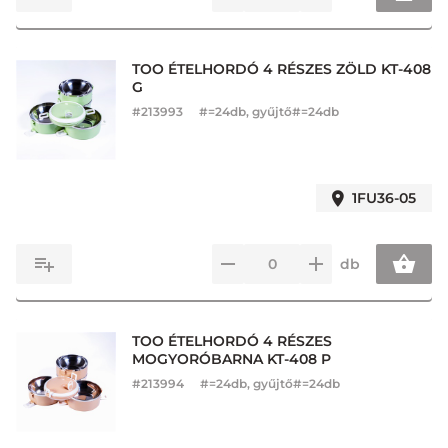
TOO ÉTELHORDÓ 4 RÉSZES ZÖLD KT-408
G
#
213993
#=24db, gyűjtő#=24db
1FU36-05
db
TOO ÉTELHORDÓ 4 RÉSZES
MOGYORÓBARNA KT-408 P
#
213994
#=24db, gyűjtő#=24db