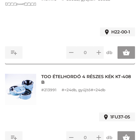
H22-00-1
db
TOO ÉTELHORDÓ 4 RÉSZES KÉK KT-408
B
#
213991
#=24db, gyűjtő#=24db
1FU37-05
db