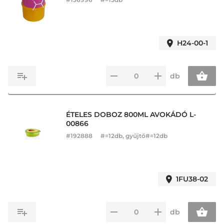
H24-00-1
db
ÉTELES DOBOZ 800ML AVOKÁDÓ L-
00866
#
192888
#=12db, gyűjtő#=12db
1FU38-02
db