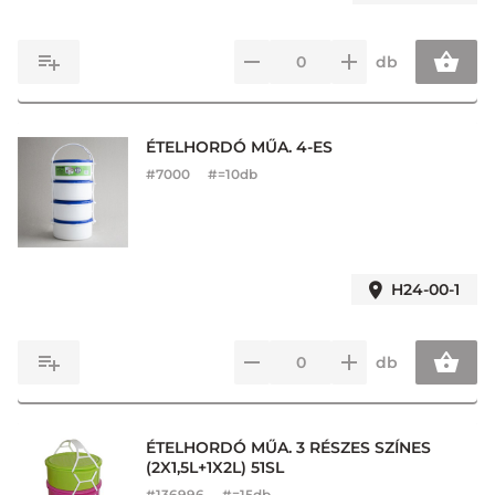
db
ÉTELHORDÓ MŰA. 4-ES
#
7000
#=10db
H24-00-1
db
ÉTELHORDÓ MŰA. 3 RÉSZES SZÍNES
(2X1,5L+1X2L) 51SL
#
136996
#=15db