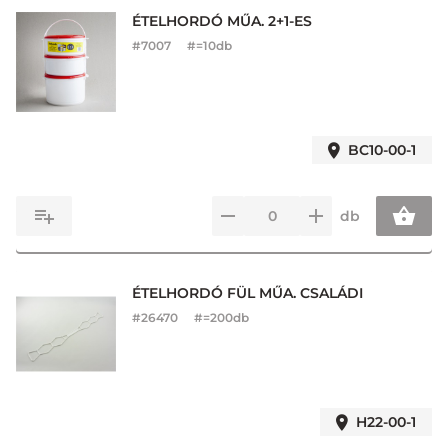
ÉTELHORDÓ MŰA. 2+1-ES
#
7007
#=10db
BC10-00-1
db
ÉTELHORDÓ FÜL MŰA. CSALÁDI
#
26470
#=200db
H22-00-1