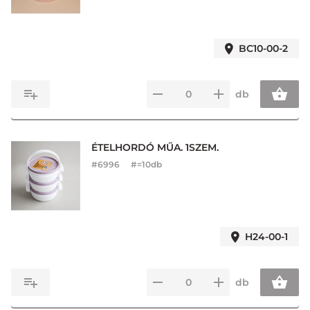
BC10-00-2
db
ÉTELHORDÓ MŰA. 1SZEM.
#
6996
#=10db
H24-00-1
db