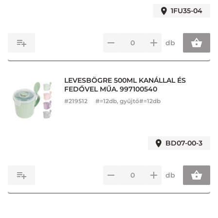
1FU35-04
db
LEVESBÖGRE 500ML KANÁLLAL ÉS
FEDŐVEL MŰA. 997100540
#
219512
#=12db, gyűjtő#=12db
BD07-00-3
db