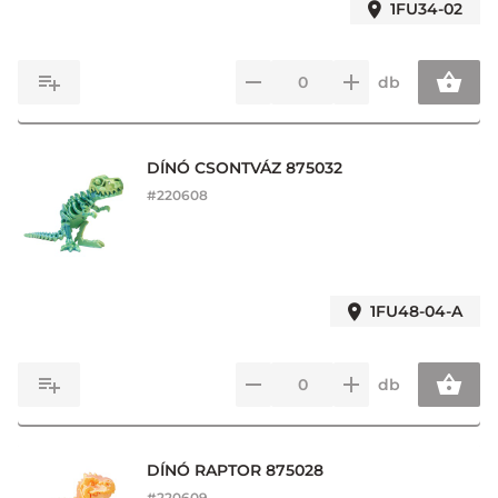
1FU34-02
db
DÍNÓ CSONTVÁZ 875032
#
220608
1FU48-04-A
db
DÍNÓ RAPTOR 875028
#
220609