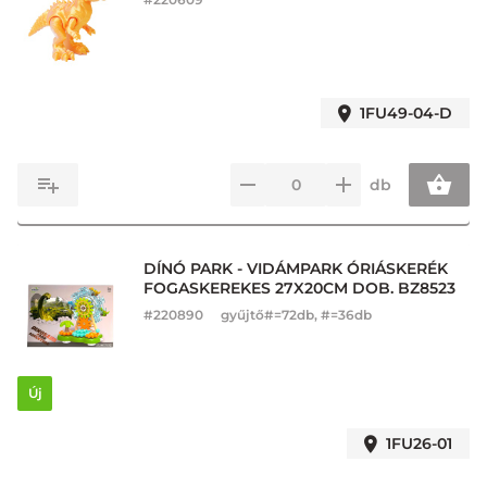
1FU49-04-D
db
DÍNÓ PARK - VIDÁMPARK ÓRIÁSKERÉK
FOGASKEREKES 27X20CM DOB. BZ8523
#
220890
gyűjtő#=72db, #=36db
Új
1FU26-01