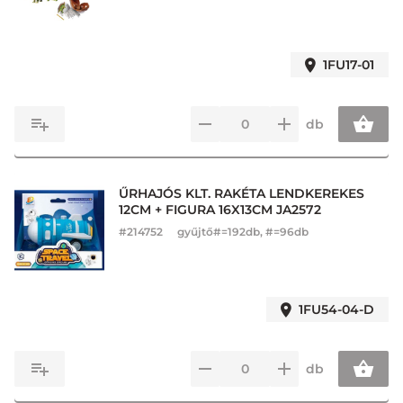
1FU17-01
db
ŰRHAJÓS KLT. RAKÉTA LENDKEREKES
12CM + FIGURA 16X13CM JA2572
#
214752
gyűjtő#=192db, #=96db
1FU54-04-D
db