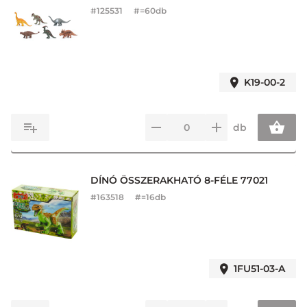
#
125531
#=60db
K19-00-2
db
DÍNÓ ÖSSZERAKHATÓ 8-FÉLE 77021
#
163518
#=16db
1FU51-03-A