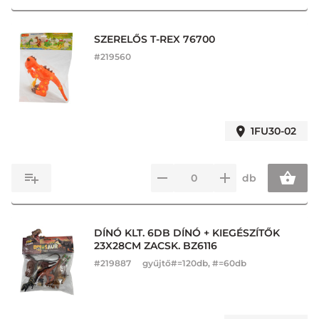
SZERELŐS T-REX 76700
#
219560
1FU30-02
db
DÍNÓ KLT. 6DB DÍNÓ + KIEGÉSZÍTŐK
23X28CM ZACSK. BZ6116
#
219887
gyűjtő#=120db, #=60db