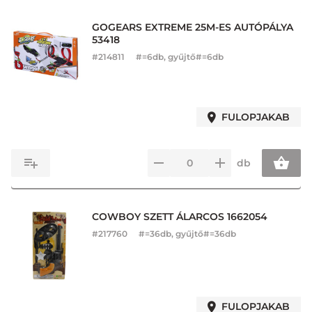
GOGEARS EXTREME 25M-ES AUTÓPÁLYA
53418
#
214811
#=6db, gyűjtő#=6db
FULOPJAKAB
db
COWBOY SZETT ÁLARCOS 1662054
#
217760
#=36db, gyűjtő#=36db
FULOPJAKAB