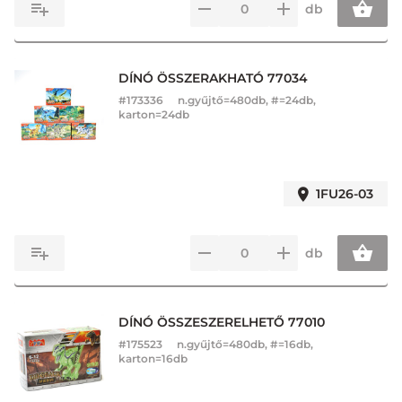
db
DÍNÓ ÖSSZERAKHATÓ 77034
#
173336
n.gyűjtő=480db, #=24db,
karton=24db
1FU26-03
db
DÍNÓ ÖSSZESZERELHETŐ 77010
#
175523
n.gyűjtő=480db, #=16db,
karton=16db