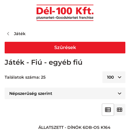
Játék
Szûrések
Játék - Fiú - egyéb fiú
Találatok száma: 25
ÁLLATSZETT - DÍNÓK 6DB-OS K164