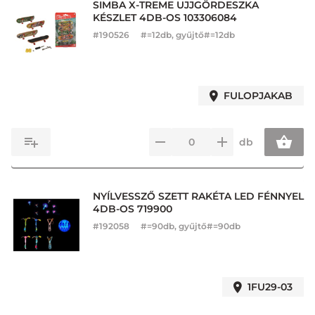
SIMBA X-TREME UJJGÖRDESZKA
KÉSZLET 4DB-OS 103306084
#
190526
#=12db, gyűjtő#=12db
FULOPJAKAB
db
NYÍLVESSZŐ SZETT RAKÉTA LED FÉNNYEL
4DB-OS 719900
#
192058
#=90db, gyűjtő#=90db
1FU29-03