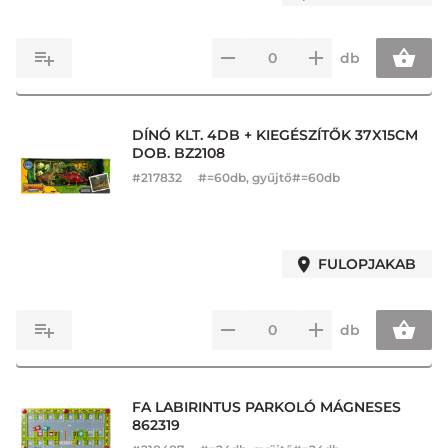
db
DÍNÓ KLT. 4DB + KIEGÉSZÍTŐK 37X15CM
DOB. BZ2108
#
217832
#=60db, gyűjtő#=60db
FULOPJAKAB
db
FA LABIRINTUS PARKOLÓ MÁGNESES
862319