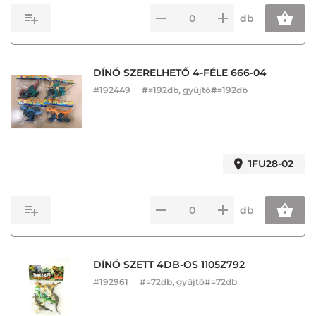
db
DÍNÓ SZERELHETŐ 4-FÉLE 666-04
#
192449
#=192db, gyűjtő#=192db
1FU28-02
db
DÍNÓ SZETT 4DB-OS 1105Z792
#
192961
#=72db, gyűjtő#=72db