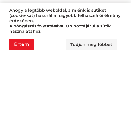
Ahogy a legtöbb weboldal, a miénk is sütiket
(cookie-kat) használ a nagyobb felhasználói élmény
érdekében.
A böngészés folytatásával Ön hozzájárul a sütik
használatához.
Értem
Tudjon meg többet
Nyitvatartás
Nagyraktár:
H - Cs: 6:00 - 16:30, P: 6:00 - 14:30
Busa raktár:
H - Cs: 6:00 - 14:30, P: 6:00 - 14:00