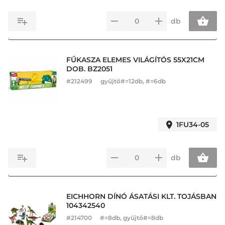
db
FŰKASZA ELEMES VILÁGÍTÓS 55X21CM
DOB. BZ2051
#
212499
gyűjtő#=12db, #=6db
1FU34-05
db
EICHHORN DÍNÓ ÁSATÁSI KLT. TOJÁSBAN
104342540
#
214700
#=8db, gyűjtő#=8db