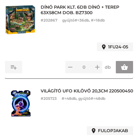
DÍNÓ PARK KLT. 6DB DÍNÓ + TEREP
63X58CM DOB. BZ7300
#
202867
gyűjtő#=36db, #=18db
1FU24-05
db
VILÁGÍTÓ UFO KILÖVŐ 20,3CM 220500450
#
205723
#=48db, gyűjtő#=48db
FULOPJAKAB