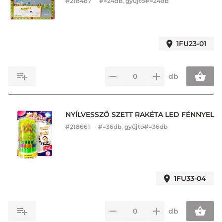
#
218487
#=24db, gyűjtő#=24db
1FU23-01
db
NYÍLVESSZŐ SZETT RAKÉTA LED FÉNNYEL
#
218661
#=36db, gyűjtő#=36db
1FU33-04
db