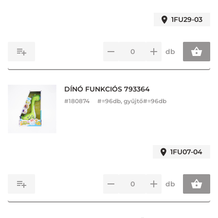
1FU29-03
db
DÍNÓ FUNKCIÓS 793364
#
180874
#=96db, gyűjtő#=96db
1FU07-04
db