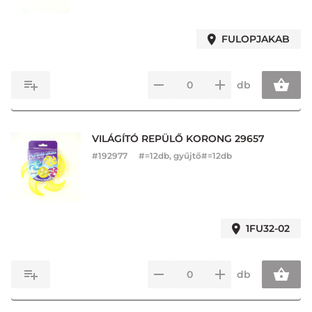
FULOPJAKAB
db
VILÁGÍTÓ REPÜLŐ KORONG 29657
#
192977
#=12db, gyűjtő#=12db
1FU32-02
db