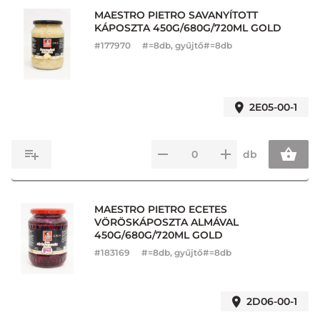
MAESTRO PIETRO SAVANYÍTOTT
KÁPOSZTA 450G/680G/720ML GOLD
#
177970
#=8db, gyűjtő#=8db
2E05-00-1
db
MAESTRO PIETRO ECETES
VÖRÖSKÁPOSZTA ALMÁVAL
450G/680G/720ML GOLD
#
183169
#=8db, gyűjtő#=8db
2D06-00-1