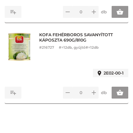
db
KOFA FEHÉRBOROS SAVANYÍTOTT
KÁPOSZTA 690G/810G
#
216727
#=12db, gyűjtő#=12db
2E02-00-1
db