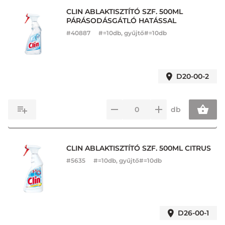
CLIN ABLAKTISZTÍTÓ SZF. 500ML
PÁRÁSODÁSGÁTLÓ HATÁSSAL
#
40887
#=10db, gyűjtő#=10db
D20-00-2
db
CLIN ABLAKTISZTÍTÓ SZF. 500ML CITRUS
#
5635
#=10db, gyűjtő#=10db
D26-00-1