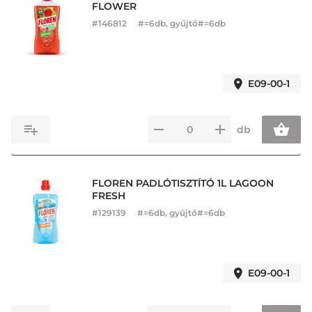
FLOWER
#
146812
#=6db, gyűjtő#=6db
E09-00-1
db
FLOREN PADLÓTISZTÍTÓ 1L LAGOON
FRESH
#
129139
#=6db, gyűjtő#=6db
E09-00-1