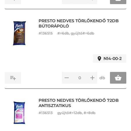
PRESTO NEDVES TÖRLŐKENDŐ 72DB
BÚTORÁPOLÓ
#
136515
#=6db, gyűjtő#=6db
N14-00-2
db
PRESTO NEDVES TÖRLŐKENDŐ 72DB
ANTISZTATIKUS
#
136513
gyűjtő#=12db, #=8db