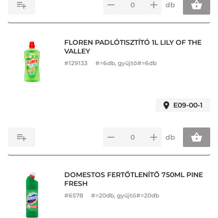
db
FLOREN PADLÓTISZTÍTÓ 1L LILY OF THE
VALLEY
#
129133
#=6db, gyűjtő#=6db
E09-00-1
db
DOMESTOS FERTŐTLENÍTŐ 750ML PINE
FRESH
#
6578
#=20db, gyűjtő#=20db