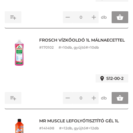
db
FROSCH VÍZKŐOLDÓ 1L MÁLNAECETTEL
#
170102
#=10db, gyűjtő#=10db
S12-00-2
db
MR MUSCLE LEFOLYÓTISZTÍTÓ GÉL 1L
#
141498
#=12db, gyűjtő#=12db