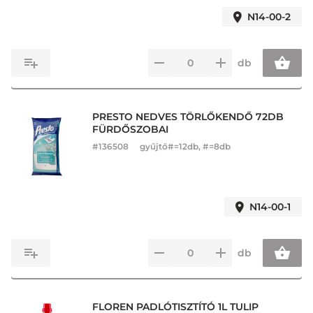
N14-00-2
db
PRESTO NEDVES TÖRLŐKENDŐ 72DB
FÜRDŐSZOBAI
#
136508
gyűjtő#=12db, #=8db
N14-00-1
db
FLOREN PADLÓTISZTÍTÓ 1L TULIP