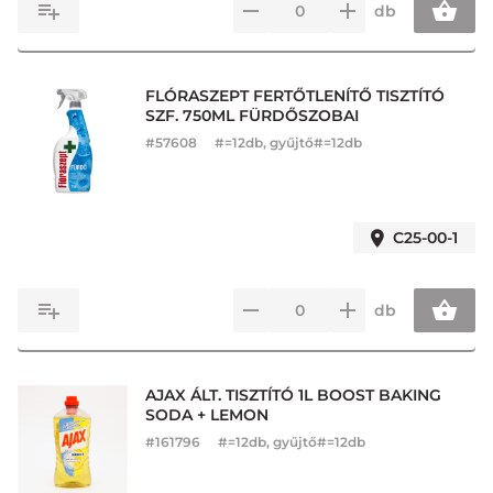
db
FLÓRASZEPT FERTŐTLENÍTŐ TISZTÍTÓ
SZF. 750ML FÜRDŐSZOBAI
#
57608
#=12db, gyűjtő#=12db
C25-00-1
db
AJAX ÁLT. TISZTÍTÓ 1L BOOST BAKING
SODA + LEMON
#
161796
#=12db, gyűjtő#=12db