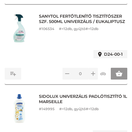
SANYTOL FERTŐTLENÍTŐ TISZTÍTÓSZER
SZF. 500ML UNIVERZÁLIS / EUKALIPTUSZ
#
106534
#=12db, gyűjtő#=12db
D24-00-1
db
SIDOLUX UNIVERZÁLIS PADLÓTISZTÍTÓ 1L
MARSEILLE
#
149995
#=12db, gyűjtő#=12db