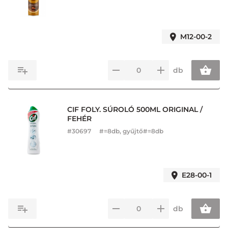
M12-00-2
db
CIF FOLY. SÚROLÓ 500ML ORIGINAL /
FEHÉR
#
30697
#=8db, gyűjtő#=8db
E28-00-1
db