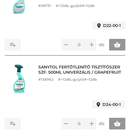
#
98731
#=12db, gyűjtő#=12db
D22-00-1
db
SANYTOL FERTŐTLENÍTŐ TISZTÍTÓSZER
SZF. 500ML UNIVERZÁLIS / GRAPEFRUIT
#
138962
#=12db, gyűjtő#=12db
D24-00-1
db