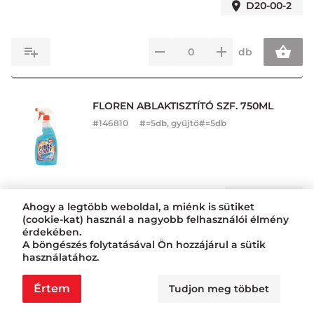
D20-00-2
db
FLOREN ABLAKTISZTÍTÓ SZF. 750ML
#
146810
#=5db, gyűjtő#=5db
E22-00-1
Ahogy a legtöbb weboldal, a miénk is sütiket
(cookie-kat) használ a nagyobb felhasználói élmény
érdekében.
db
A böngészés folytatásával Ön hozzájárul a sütik
használatához.
Értem
Tudjon meg többet
WELL DONE TISZTÍTÓSZER SZF. 750ML
INOX