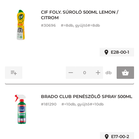
CIF FOLY. SÚROLÓ 500ML LEMON /
CITROM
#
30696
#=8db, gyűjtő#=8db
E28-00-1
db
BRADO CLUB PENÉSZÖLŐ SPRAY 500ML
#
181290
#=10db, gyűjtő#=10db
E17-00-2