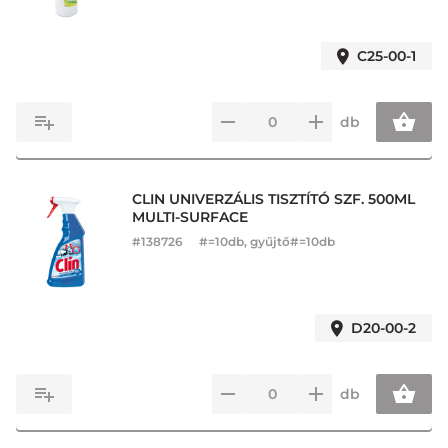
C25-00-1
db
CLIN UNIVERZÁLIS TISZTÍTÓ SZF. 500ML
MULTI-SURFACE
#
138726
#=10db, gyűjtő#=10db
D20-00-2
db