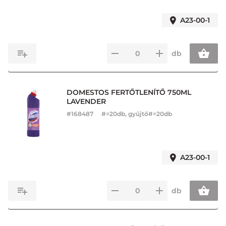
A23-00-1
db
DOMESTOS FERTŐTLENÍTŐ 750ML
LAVENDER
#
168487
#=20db, gyűjtő#=20db
A23-00-1
db