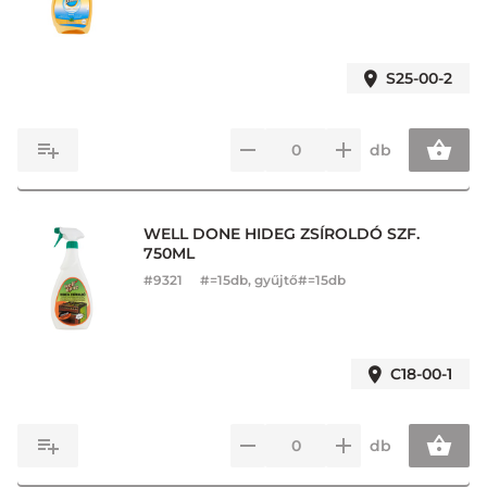
S25-00-2
db
WELL DONE HIDEG ZSÍROLDÓ SZF.
750ML
#
9321
#=15db, gyűjtő#=15db
C18-00-1
db