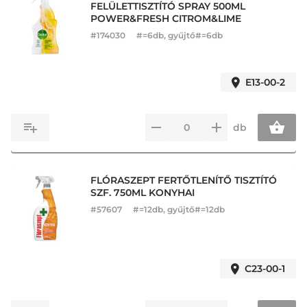
FELÜLETTISZTÍTÓ SPRAY 500ML
POWER&FRESH CITROM&LIME
#
174030
#=6db, gyűjtő#=6db
E13-00-2
db
FLÓRASZEPT FERTŐTLENÍTŐ TISZTÍTÓ
SZF. 750ML KONYHAI
#
57607
#=12db, gyűjtő#=12db
C23-00-1