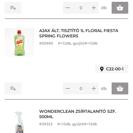
db
AJAX ÁLT. TISZTÍTÓ 1L FLORAL FIESTA
SPRING FLOWERS
#
55980
#=12db, gyűjtő#=12db
C22-00-1
db
WONDERCLEAN ZSÍRTALANÍTÓ SZF.
500ML
#
39323
#=12db, gyűjtő#=12db