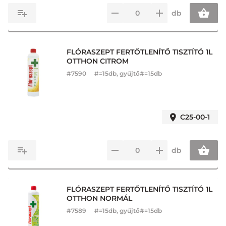
db
FLÓRASZEPT FERTŐTLENÍTŐ TISZTÍTÓ 1L
OTTHON CITROM
#
7590
#=15db, gyűjtő#=15db
C25-00-1
db
FLÓRASZEPT FERTŐTLENÍTŐ TISZTÍTÓ 1L
OTTHON NORMÁL
#
7589
#=15db, gyűjtő#=15db