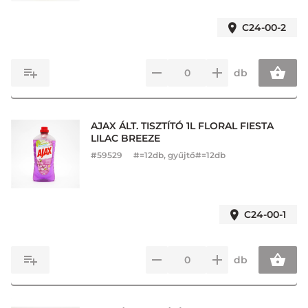
C24-00-2
db
AJAX ÁLT. TISZTÍTÓ 1L FLORAL FIESTA
LILAC BREEZE
#
59529
#=12db, gyűjtő#=12db
C24-00-1
db