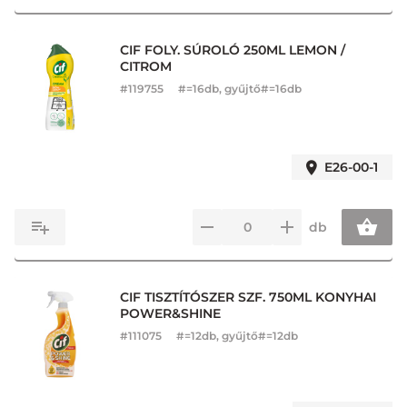
CIF FOLY. SÚROLÓ 250ML LEMON /
CITROM
#
119755
#=16db, gyűjtő#=16db
E26-00-1
db
CIF TISZTÍTÓSZER SZF. 750ML KONYHAI
POWER&SHINE
#
111075
#=12db, gyűjtő#=12db