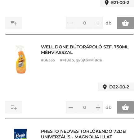
E21-00-2
db
WELL DONE BÚTORÁPOLÓ SZF. 750ML
MÉHVIASSZAL
#
36335
#=18db, gyűjtő#=18db
D22-00-2
db
PRESTO NEDVES TÖRLŐKENDŐ 72DB
UNIVERZÁLIS - MAGNÓLIA ILLAT