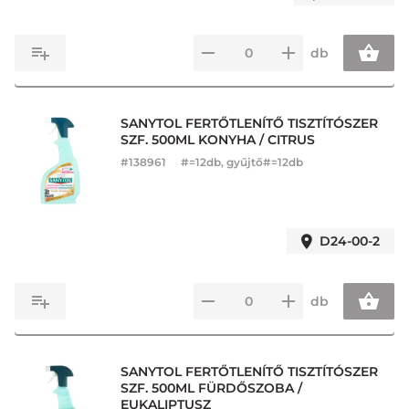
db
SANYTOL FERTŐTLENÍTŐ TISZTÍTÓSZER
SZF. 500ML KONYHA / CITRUS
#
138961
#=12db, gyűjtő#=12db
D24-00-2
db
SANYTOL FERTŐTLENÍTŐ TISZTÍTÓSZER
SZF. 500ML FÜRDŐSZOBA /
EUKALIPTUSZ