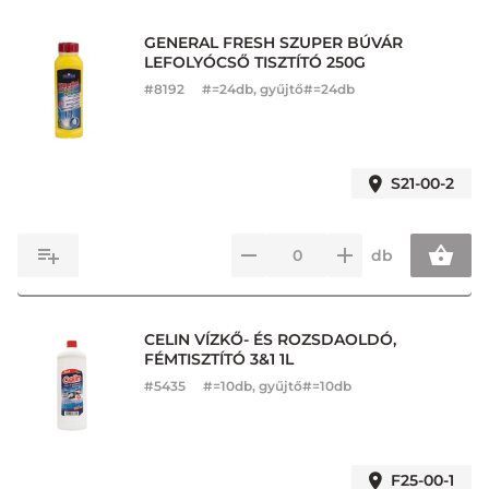
GENERAL FRESH SZUPER BÚVÁR
LEFOLYÓCSŐ TISZTÍTÓ 250G
#
8192
#=24db, gyűjtő#=24db
S21-00-2
db
CELIN VÍZKŐ- ÉS ROZSDAOLDÓ,
FÉMTISZTÍTÓ 3&1 1L
#
5435
#=10db, gyűjtő#=10db
F25-00-1