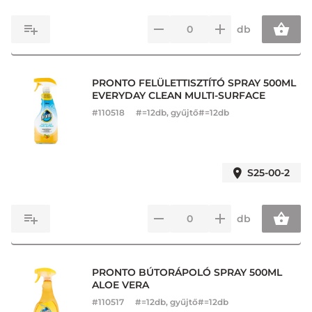
db
PRONTO FELÜLETTISZTÍTÓ SPRAY 500ML
EVERYDAY CLEAN MULTI-SURFACE
#
110518
#=12db, gyűjtő#=12db
S25-00-2
db
PRONTO BÚTORÁPOLÓ SPRAY 500ML
ALOE VERA
#
110517
#=12db, gyűjtő#=12db