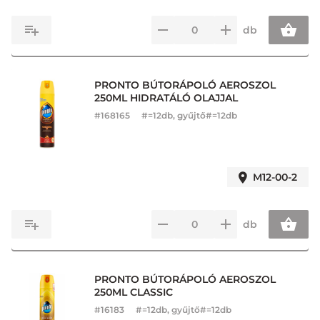
db
PRONTO BÚTORÁPOLÓ AEROSZOL
250ML HIDRATÁLÓ OLAJJAL
#
168165
#=12db, gyűjtő#=12db
M12-00-2
db
PRONTO BÚTORÁPOLÓ AEROSZOL
250ML CLASSIC
#
16183
#=12db, gyűjtő#=12db