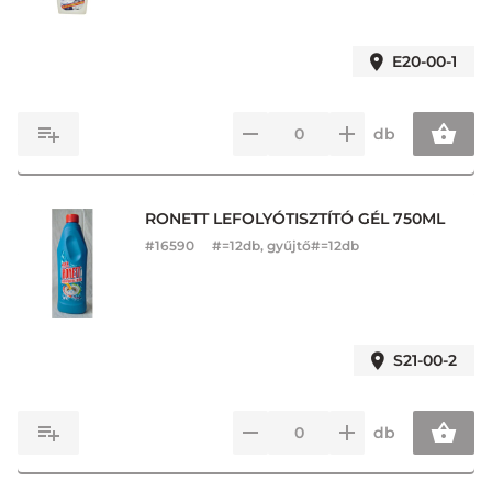
E20-00-1
db
RONETT LEFOLYÓTISZTÍTÓ GÉL 750ML
#
16590
#=12db, gyűjtő#=12db
S21-00-2
db