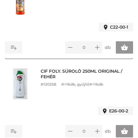
C22-00-1
db
CIF FOLY. SÚROLÓ 250ML ORIGINAL /
FEHÉR
#
120258
#=16db, gyűjtő#=16db
E26-00-2
db