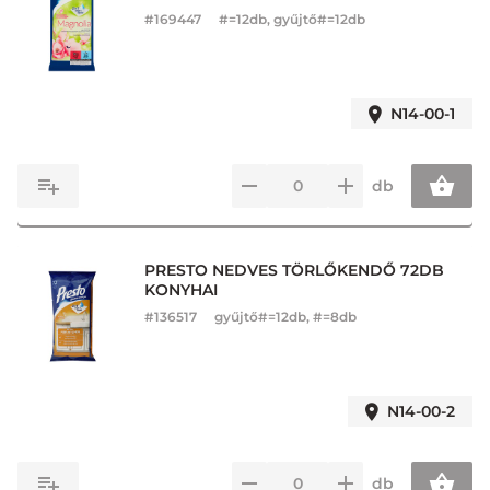
#
169447
#=12db, gyűjtő#=12db
N14-00-1
db
PRESTO NEDVES TÖRLŐKENDŐ 72DB
KONYHAI
#
136517
gyűjtő#=12db, #=8db
N14-00-2
db