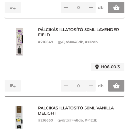
db
PÁLCIKÁS ILLATOSÍTÓ 50ML LAVENDER
FIELD
#
216649
gyűjtő#=48db, #=12db
H06-00-3
db
PÁLCIKÁS ILLATOSÍTÓ 50ML VANILLA
DELIGHT
#
216650
gyűjtő#=48db, #=12db