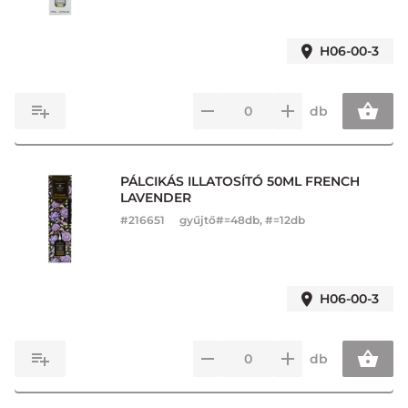
H06-00-3
db
PÁLCIKÁS ILLATOSÍTÓ 50ML FRENCH
LAVENDER
#
216651
gyűjtő#=48db, #=12db
H06-00-3
db