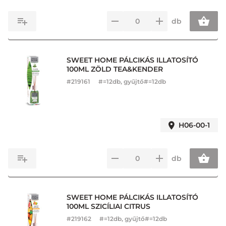
db
SWEET HOME PÁLCIKÁS ILLATOSÍTÓ
100ML ZÖLD TEA&KENDER
#
219161
#=12db, gyűjtő#=12db
H06-00-1
db
SWEET HOME PÁLCIKÁS ILLATOSÍTÓ
100ML SZICÍLIAI CITRUS
#
219162
#=12db, gyűjtő#=12db