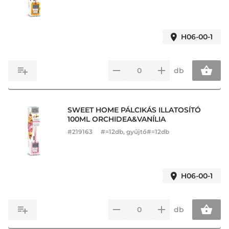
H06-00-1
db
SWEET HOME PÁLCIKÁS ILLATOSÍTÓ
100ML ORCHIDEA&VANÍLIA
#
219163
#=12db, gyűjtő#=12db
H06-00-1
db