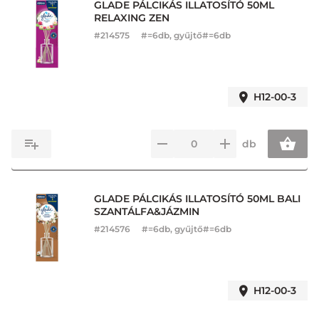
GLADE PÁLCIKÁS ILLATOSÍTÓ 50ML
RELAXING ZEN
#
214575
#=6db, gyűjtő#=6db
H12-00-3
db
GLADE PÁLCIKÁS ILLATOSÍTÓ 50ML BALI
SZANTÁLFA&JÁZMIN
#
214576
#=6db, gyűjtő#=6db
H12-00-3