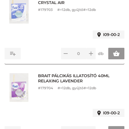
CRYSTAL AIR
#
179703
#=12db, gyűjtő#=12db
I09-00-2
db
BRAIT PÁLCIKÁS ILLATOSÍTÓ 40ML
RELAXING LAVENDER
#
179704
#=12db, gyűjtő#=12db
I09-00-2