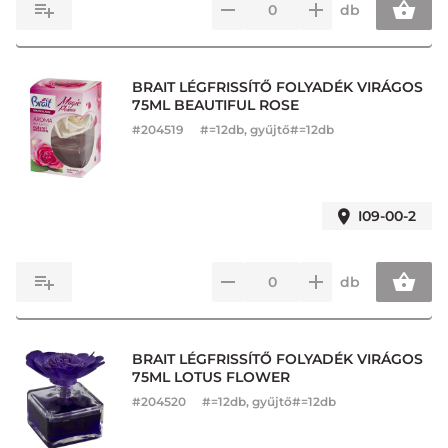
db
BRAIT LÉGFRISSÍTŐ FOLYADÉK VIRÁGOS
75ML BEAUTIFUL ROSE
#
204519
#=12db, gyűjtő#=12db
I09-00-2
db
BRAIT LÉGFRISSÍTŐ FOLYADÉK VIRÁGOS
75ML LOTUS FLOWER
#
204520
#=12db, gyűjtő#=12db