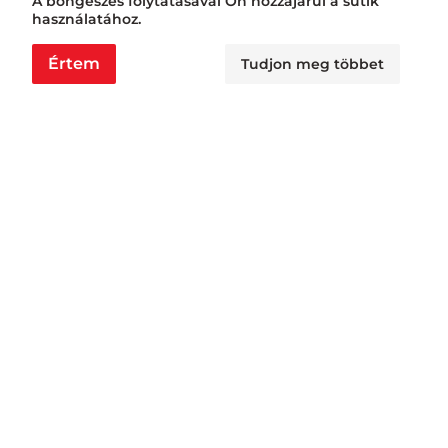
A böngészés folytatásával Ön hozzájárul a sütik
használatához.
Értem
Tudjon meg többet
Nyitvatartás
Nagyraktár:
H - Cs: 6:00 - 16:30, P: 6:00 - 14:30
Busa raktár:
H - Cs: 6:00 - 14:30, P: 6:00 - 14:00
Jövedéki raktár:
H - P: 6:00 - 13:00