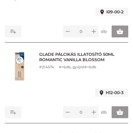
I09-00-2
db
GLADE PÁLCIKÁS ILLATOSÍTÓ 50ML
ROMANTIC VANILLA BLOSSOM
#
214574
#=6db, gyűjtő#=6db
H12-00-3
db