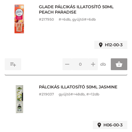
GLADE PÁLCIKÁS ILLATOSÍTÓ 50ML
PEACH PARADISE
#
217950
#=6db, gyűjtő#=6db
H12-00-3
db
PÁLCIKÁS ILLATOSÍTÓ 50ML JASMINE
#
219037
gyűjtő#=48db, #=12db
H06-00-3